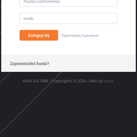
Zaloguj się
Zapamiętaj logowanie
Zapomniałeś hasła?
Edito 4.0.1808 | Copyrights © 2026 - Ideo Sp. z o.o.