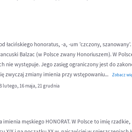
Homo
(Hom
 od łacińskiego honoratus, -a, -um 'czczony, szanowany'.
francuski Balzac (w Polsce zwany Honoriuszem). W Polsce
ch nie występuje. Jego zasięg ograniczony jest do zako
ię zwyczaj zmiany imienia przy wstępowaniu...
Zobacz wię
8 lutego,
16 maja,
21 grudnia
a imienia męskiego HONORAT. W Polsce to imię rzadkie,
 XIX i na początku XX w. najczęściej w spieszczeniach