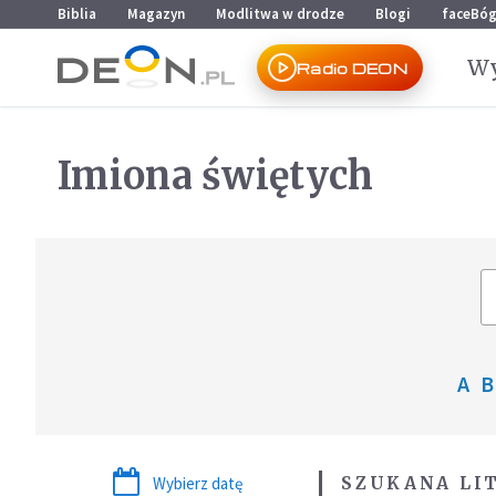
Przejdź do menu głównego
Przejdź do treści
Biblia
Magazyn
Modlitwa w drodze
Blogi
faceBó
Wy
Radio DEON
Imiona świętych
A
B
Wybierz datę
SZUKANA LIT