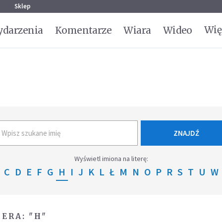
g
Sklep
Wię
darzenia
Komentarze
Wiara
Wideo
ZNAJDŹ
Wyświetl imiona na literę:
C
D
E
F
G
H
I
J
K
L
Ł
M
N
O
P
R
S
T
U
W
ERA: "H"