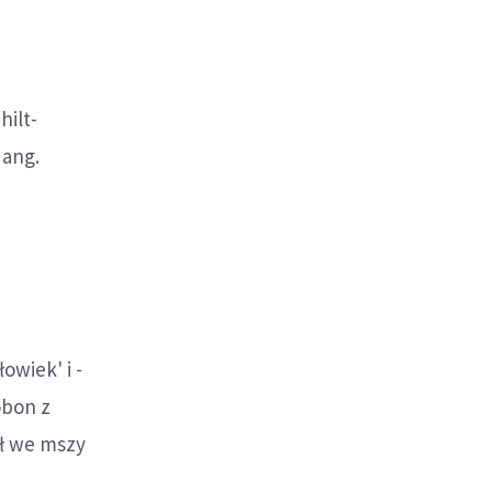
hilt-
 ang.
owiek' i -
obon z
ył we mszy