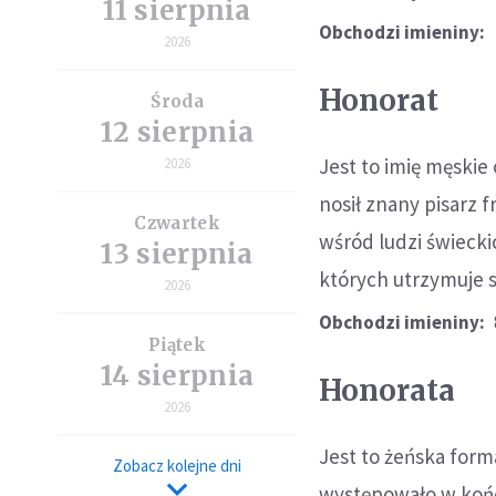
11 sierpnia
Obchodzi imieniny:
2026
Honorat
Środa
12 sierpnia
Jest to imię męskie
2026
nosił znany pisarz 
Czwartek
wśród ludzi świecki
13 sierpnia
których utrzymuje s
2026
Obchodzi imieniny:
Piątek
14 sierpnia
Honorata
2026
Jest to żeńska form
Zobacz kolejne dni
występowało w końcu