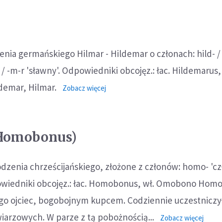
nia germańskiego Hilmar - Hildemar o członach: hild- / 
r / -m-r 'sławny'. Odpowiedniki obcojęz.: łac. Hildemarus,
ldemar, Hilmar.
o:
Zobacz więcej
Hjalmar
Homobonus)
odzenia chrześcijańskiego, złożone z członów: homo- 'czł
owiedniki obcojęz.: łac. Homobonus, wł. Omobono Hom
jego ojciec, bogobojnym kupcem. Codziennie uczestnicz
ewiarzowych. W parze z tą pobożnością...
o:
Zobacz więcej