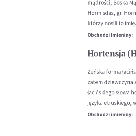
mądrości, Boska Mąd
Hormisdas, gr. Horm
którzy nosili to imi
Obchodzi imieniny:
Hortensja (H
Żeńska forma łacińs
zatem dziewczyna z
łacińskiego słowa h
języka etruskiego, 
Obchodzi imieniny: