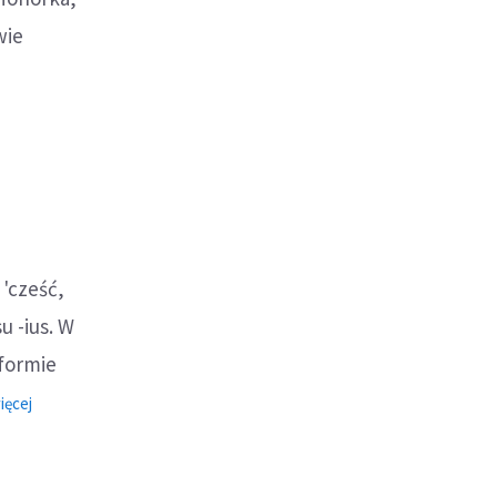
wie
'cześć,
 -ius. W
 formie
o:
ięcej
Honoriusz