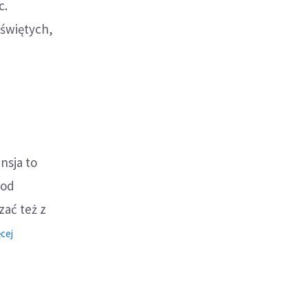
c.
 świętych,
izdas
nsja to
 od
zać też z
o:
cej
Hortensja
(Hortenzja)