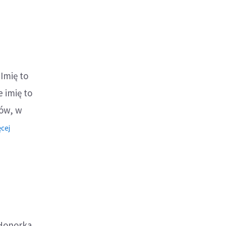
bon
obonus)
 Imię to
 imię to
nów, w
o:
cej
Honorat
 Honorka,