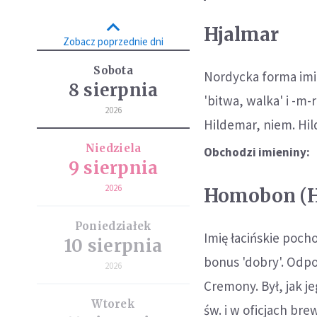
Hjalmar
Zobacz poprzednie dni
Sobota
Nordycka forma imie
8 sierpnia
'bitwa, walka' i -m-
2026
Hildemar, niem. Hi
Niedziela
Obchodzi imieniny:
9 sierpnia
2026
Homobon (
Poniedziałek
Imię łacińskie poch
10 sierpnia
bonus 'dobry'. Odp
2026
Cremony. Był, jak 
Wtorek
św. i w oficjach br