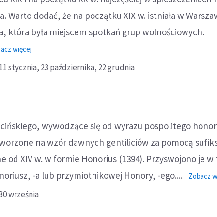
. Warto dodać, że na początku XIX w. istniała w Warsza
a, która była miejscem spotkań grup wolnościowych.
o:
acz więcej
Honorata
11 stycznia,
23 października,
22 grudnia
acińskiego, wywodzące się od wyrazu pospolitego honor 
tworzone na wzór dawnych gentiliciów za pomocą sufiksu
 od XIV w. w formie Honorius (1394). Przyswojono je w
riusz, -a lub przymiotnikowej Honory, -ego....
Zobacz w
30 września