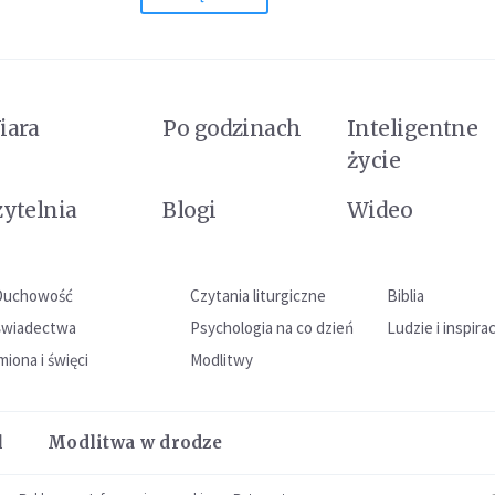
iara
Po godzinach
Inteligentne
życie
zytelnia
Blogi
Wideo
Duchowość
Czytania liturgiczne
Biblia
Świadectwa
Psychologia na co dzień
Ludzie i inspira
miona i święci
Modlitwy
l
Modlitwa w drodze