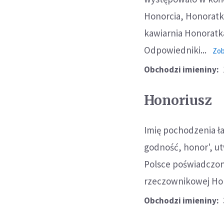
Honorcia, Honoratka
kawiarnia Honoratk
Odpowiedniki...
Zob
Obchodzi imieniny:
Honoriusz
Imię pochodzenia ł
godność, honor', u
Polsce poświadczone
rzeczownikowej Hono
Obchodzi imieniny: