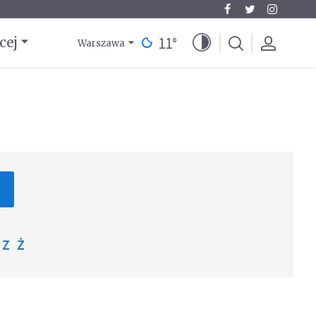
11
°
cej
Warszawa
Z
Ż