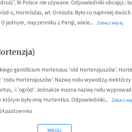
rość'. W Polsce nie używane. Odpowiedniki obcojęz.: ła
ísd-s, Hormísdas, wł. Ormisda. Było co najmniej dwóch
ę. O jednym, męczenniku z Persji, wiele...
o:
Zobacz więcej
Horm
ortenzja)
kiego gentilicium Hortensius 'ród Hortensjuszów'. Horte
 'rodu Hortensjuszów'. Nazwę rodu wywodzą niektórzy
ortus, -i 'ogród'. Jednakże można nazwę rodu wyprowad
w którym było imię Hurtentius. Odpowiedniki...
Zobacz wię
24 października
WIĘCEJ