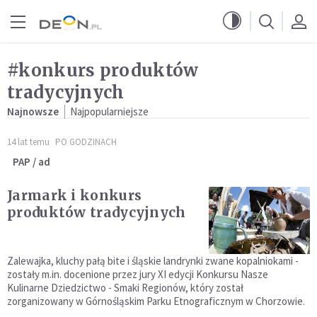
Przejdź do menu głównego
Przejdź do treści
#konkurs produktów
tradycyjnych
Najnowsze
Najpopularniejsze
14 lat temu
PO GODZINACH
PAP / ad
Jarmark i konkurs
produktów tradycyjnych
Zalewajka, kluchy pałą bite i śląskie landrynki zwane kopalniokami -
zostały m.in. docenione przez jury XI edycji Konkursu Nasze
Kulinarne Dziedzictwo - Smaki Regionów, który został
zorganizowany w Górnośląskim Parku Etnograficznym w Chorzowie.