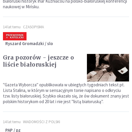
białoruski historyk Ihar Kuzniacou na polsko-białoruskiej konferencji
naukowej w Mińsku.
14 lat temu
CZASOPISMA
Ryszard Gromadzki / slo
Gra pozorów - jeszcze o
liście białoruskiej
"Gazeta Wyborcza" opublikowała w ubiegłych tygodniach tekst pt.
Lista Stalina, w którym w sensacyjnym tonie napisano o odkryciu
tzw. listy białoruskiej. Szybko okazało się, że ów dokument znany jest
polskim historykom od 20 lat i nie jest "listą białoruską".
14 lat temu
WIADOMOŚCI Z POLSKI
PAP / pz