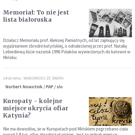
Memoriał: To nie jest
lista białoruska
Działacz Memoriału prof. Aleksiej Pamiatnych, od lat zajmujący się
wyjaśnianiem zbrodni katyńskiej, o odnalezionej przez prof. Natalię
Lebiediewą liście nazwisk 1996 Polaków wywiezionych do katowni w
Mińsku:
14 lat temu
WIADOMOŚCI ZE ŚWIATA
Norbert Nowotnik / PAP / slo
Kuropaty - kolejne
miejsce ukrycia ofiar
Katynia?
Nie ma dowodów, że w Kuropatach pod Mińskiem pogrzebano ciała
ponad 3,8 tys. ofiar zbrodni katyńskiej. Jest to jednak miejsce