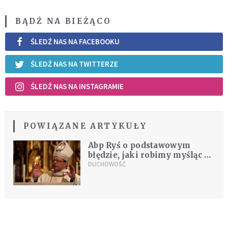
BĄDŹ NA BIEŻĄCO
ŚLEDŹ NAS NA FACEBOOKU
ŚLEDŹ NAS NA TWITTERZE
ŚLEDŹ NAS NA INSTAGRAMIE
POWIĄZANE ARTYKUŁY
Abp Ryś o podstawowym
błędzie, jaki robimy myśląc o
Bogu
DUCHOWOŚĆ
REKOMENDOWANE DLA CIEBIE /