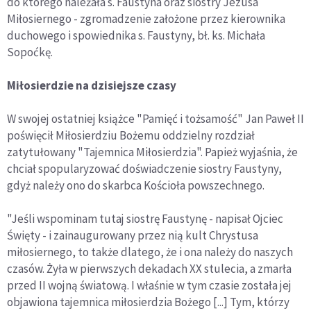
do którego należała s. Faustyna oraz siostry Jezusa
Miłosiernego - zgromadzenie założone przez kierownika
duchowego i spowiednika s. Faustyny, bł. ks. Michała
Sopoćkę.
Miłosierdzie na dzisiejsze czasy
W swojej ostatniej książce "Pamięć i tożsamość" Jan Paweł II
poświęcił Miłosierdziu Bożemu oddzielny rozdział
zatytułowany "Tajemnica Miłosierdzia". Papież wyjaśnia, że
chciał spopularyzować doświadczenie siostry Faustyny,
gdyż należy ono do skarbca Kościoła powszechnego.
"Jeśli wspominam tutaj siostrę Faustynę - napisał Ojciec
Święty - i zainaugurowany przez nią kult Chrystusa
miłosiernego, to także dlatego, że i ona należy do naszych
czasów. Żyła w pierwszych dekadach XX stulecia, a zmarła
przed II wojną światową. I właśnie w tym czasie została jej
objawiona tajemnica miłosierdzia Bożego [...] Tym, którzy