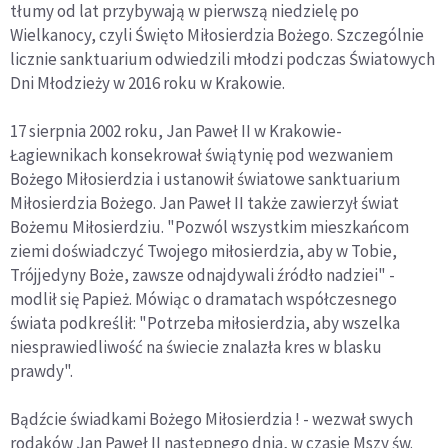
tłumy od lat przybywają w pierwszą niedzielę po
Wielkanocy, czyli Święto Miłosierdzia Bożego. Szczególnie
licznie sanktuarium odwiedzili młodzi podczas Światowych
Dni Młodzieży w 2016 roku w Krakowie.
17 sierpnia 2002 roku, Jan Paweł II w Krakowie-
Łagiewnikach konsekrował świątynię pod wezwaniem
Bożego Miłosierdzia i ustanowił światowe sanktuarium
Miłosierdzia Bożego. Jan Paweł II także zawierzył świat
Bożemu Miłosierdziu. "Pozwól wszystkim mieszkańcom
ziemi doświadczyć Twojego miłosierdzia, aby w Tobie,
Trójjedyny Boże, zawsze odnajdywali źródło nadziei" -
modlił się Papież. Mówiąc o dramatach współczesnego
świata podkreślił: "Potrzeba miłosierdzia, aby wszelka
niesprawiedliwość na świecie znalazła kres w blasku
prawdy".
Bądźcie świadkami Bożego Miłosierdzia ! - wezwał swych
rodaków Jan Paweł II następnego dnia, w czasie Mszy św.