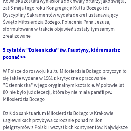
Kowalska została wyniesiona do chwały ołtarzy jako święta,
zaś 5 maja tego roku Kongregacja Kultu Bożego i ds.
Dyscypliny Sakramentów wydała dekret ustanawiający
Święto Miłosierdzia Bożego. Polecenia Pana Jezusa,
sformułowane w trakcie objawień zostały tym samym
zrealizowane.
5 cytatów "Dzienniczka" św. Faustyny, które musisz
poznać >>
W Polsce do rozwoju kultu Miłosierdzia Bożego przyczyniło
się także wydane w 1981 r. krytyczne opracowanie
"Dzienniczka" w jego oryginalnym kształcie. W połowie lat
80. nie było już diecezji, która by nie miała parafii pw.
Miłosierdzia Bożego.
Dziś do sanktuarium Miłosierdzia Bożego w Krakowie
Łagiewnikach przybywa corocznie ponad milion
pielgrzymów z Polski i wszystkich kontynentów. Największe