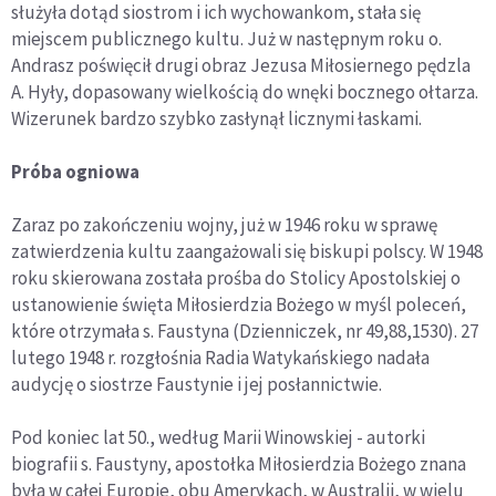
służyła dotąd siostrom i ich wychowankom, stała się
miejscem publicznego kultu. Już w następnym roku o.
Andrasz poświęcił drugi obraz Jezusa Miłosiernego pędzla
A. Hyły, dopasowany wielkością do wnęki bocznego ołtarza.
Wizerunek bardzo szybko zasłynął licznymi łaskami.
Próba ogniowa
Zaraz po zakończeniu wojny, już w 1946 roku w sprawę
zatwierdzenia kultu zaangażowali się biskupi polscy. W 1948
roku skierowana została prośba do Stolicy Apostolskiej o
ustanowienie święta Miłosierdzia Bożego w myśl poleceń,
które otrzymała s. Faustyna (Dzienniczek, nr 49,88,1530). 27
lutego 1948 r. rozgłośnia Radia Watykańskiego nadała
audycję o siostrze Faustynie i jej posłannictwie.
Pod koniec lat 50., według Marii Winowskiej - autorki
biografii s. Faustyny, apostołka Miłosierdzia Bożego znana
była w całej Europie, obu Amerykach, w Australii, w wielu