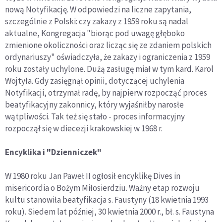
nową Notyfikację. W odpowiedzi na liczne zapytania,
szczególnie z Polski: czy zakazy z 1959 roku są nadal
aktualne, Kongregacja "biorąc pod uwagę głęboko
zmienione okoliczności oraz licząc się ze zdaniem polskich
ordynariuszy" oświadczyła, że zakazy i ograniczenia z 1959
roku zostały uchylone. Dużą zasługę miał w tym kard. Karol
Wojtyła. Gdy zasięgnął opinii, dotyczącej uchylenia
Notyfikacji, otrzymał radę, by najpierw rozpocząć proces
beatyfikacyjny zakonnicy, który wyjaśniłby narosłe
wątpliwości. Tak też się stało - proces informacyjny
rozpoczął się w diecezji krakowskiej w 1968 r.
Encyklika i "Dzienniczek"
W 1980 roku Jan Paweł II ogłosił encyklikę Dives in
misericordia o Bożym Miłosierdziu. Ważny etap rozwoju
kultu stanowiła beatyfikacja s. Faustyny (18 kwietnia 1993
roku). Siedem lat później, 30 kwietnia 2000 r., bł. s. Faustyna