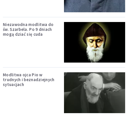
Niezawodna modlitwa do
św. Szarbela. Po 9 dniach
mogą dziać się cuda
Modlitwa ojca Pio w
trudnych i beznadziejnych
sytuacjach