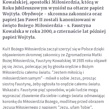
Kowalskiej, apostołki Miłosierdzia, którą w
Roku Jubileuszowym wyniósł na ołtarze papież
Wojtyła. Obydwoje - skromna zakonnica oraz
papież Jan Paweł II zostali kanonizowani w
święto Bożego Miłosierdzia - s. Faustyna
Kowalska w roku 2000, a czternaście lat później
papież Wojtyła.
Kult Bożego Miłosierdzia zaczął szerzyć się w Polsce dzięki
objawieniom skromnej zakonnicy ze Zgromadzenia Matki
Bożej Miłosierdzia, Faustyny Kowalskiej. W 1935 roku objawił
jej się Jezus, polecając jej by głosiła orędzie o Bożym
Miłosierdziu całemu światu. "Jestem miłością i
miłosierdziem samym" - mówił o sobie Jezus, prosząc
siostrę Faustynę, żeby ogłosiła to orędzie całemu światu.
Wskazał s. Faustynie pięć sposobów, w jaki ludzie mogą
wypraszać zbawienie dla siebie i całego świata: odmawiając
koronkę do Miłosierdzia Bożego, modlitwę przed obrazem
Jezusa Miłosiernego z napisem: "Jezu, ufam Tobie",