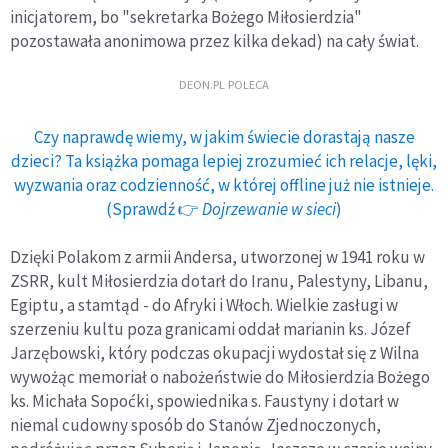
inicjatorem, bo "sekretarka Bożego Miłosierdzia"
pozostawała anonimowa przez kilka dekad) na cały świat.
DEON.PL POLECA
Czy naprawdę wiemy, w jakim świecie dorastają nasze
dzieci? Ta książka pomaga lepiej zrozumieć ich relacje, lęki,
wyzwania oraz codzienność, w której offline już nie istnieje.
(Sprawdź 👉
Dojrzewanie w sieci
)
Dzięki Polakom z armii Andersa, utworzonej w 1941 roku w
ZSRR, kult Miłosierdzia dotarł do Iranu, Palestyny, Libanu,
Egiptu, a stamtąd - do Afryki i Włoch. Wielkie zasługi w
szerzeniu kultu poza granicami oddał marianin ks. Józef
Jarzębowski, który podczas okupacji wydostał się z Wilna
wywożąc memoriał o nabożeństwie do Miłosierdzia Bożego
ks. Michała Sopoćki, spowiednika s. Faustyny i dotarł w
niemal cudowny sposób do Stanów Zjednoczonych,