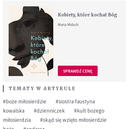
Kobiety, które kochał Bóg
Maria Miduch
SPRAWDŹ CENĘ
TEMATY W ARTYKULE
#boże miłosierdzie
#siostra faustyna
kowalska
#dzienniczek
#kult bożego
miłosierdzia
#skąd się wzięło miłosierdzie