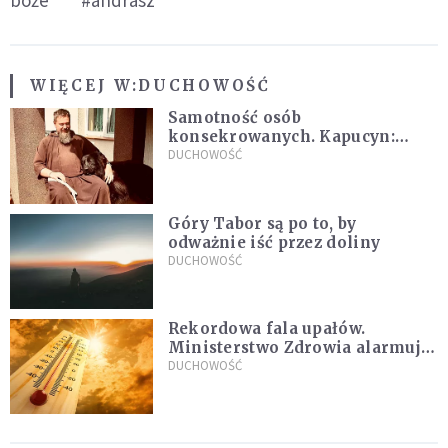
boże
#andrasz
WIĘCEJ W:
DUCHOWOŚĆ
Samotność osób
konsekrowanych. Kapucyn:
Życie w pojedynkę rzadko jest
DUCHOWOŚĆ
sielanką
Góry Tabor są po to, by
odważnie iść przez doliny
DUCHOWOŚĆ
Rekordowa fala upałów.
Ministerstwo Zdrowia alarmuje
po doświadczeniach z czerwca
DUCHOWOŚĆ