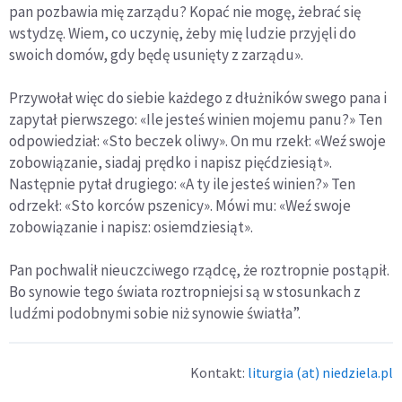
pan pozbawia mię zarządu? Kopać nie mogę, żebrać się
wstydzę. Wiem, co uczynię, żeby mię ludzie przyjęli do
swoich domów, gdy będę usunięty z zarządu».
Przywołał więc do siebie każdego z dłużników swego pana i
zapytał pierwszego: «Ile jesteś winien mojemu panu?» Ten
odpowiedział: «Sto beczek oliwy». On mu rzekł: «Weź swoje
zobowiązanie, siadaj prędko i napisz pięćdziesiąt».
Następnie pytał drugiego: «A ty ile jesteś winien?» Ten
odrzekł: «Sto korców pszenicy». Mówi mu: «Weź swoje
zobowiązanie i napisz: osiemdziesiąt».
Pan pochwalił nieuczciwego rządcę, że roztropnie postąpił.
Bo synowie tego świata roztropniejsi są w stosunkach z
ludźmi podobnymi sobie niż synowie światła”.
Kontakt:
liturgia (at) niedziela.pl