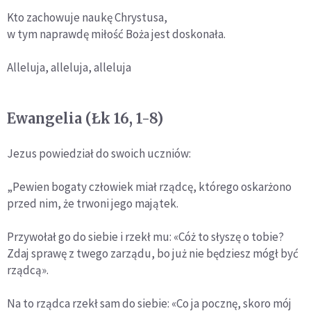
Kto zachowuje naukę Chrystusa,
w tym naprawdę miłość Boża jest doskonała.
Alleluja, alleluja, alleluja
Ewangelia (Łk 16, 1-8)
Jezus powiedział do swoich uczniów:
„Pewien bogaty człowiek miał rządcę, którego oskarżono
przed nim, że trwoni jego majątek.
Przywołał go do siebie i rzekł mu: «Cóż to słyszę o tobie?
Zdaj sprawę z twego zarządu, bo już nie będziesz mógł być
rządcą».
Na to rządca rzekł sam do siebie: «Co ja pocznę, skoro mój