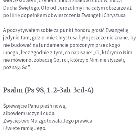
wierze słowem, czynem, mocą znaków i cudów, mocą
Ducha Świętego. Oto od Jerozolimy i na całym obszarze aż
po Ilirię dopełniłem obwieszczenia Ewangelii Chrystusa.
A poczytywałem sobie za punkt honoru głosić Ewangelię
jedynie tam, gdzie imię Chrystusa było jeszcze nie znane, by
nie budować na fundamencie położonym przez kogo
innego, lecz zgodnie z tym, co napisane: „Ci, którym o Nim
nie mówiono, zobaczą Go, i ci, którzy o Nim nie słyszeli,
poznają Go”.
Psalm (Ps 98, 1. 2-3ab. 3cd-4)
Śpiewajcie Panu pieśń nową,
albowiem uczynił cuda.
Zwycięstwo Mu zgotowała Jego prawica
i święte ramię Jego.