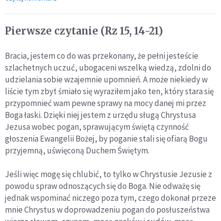
Pierwsze czytanie (Rz 15, 14-21)
Bracia, jestem co do was przekonany, że pełni jesteście
szlachetnych uczuć, ubogaceni wszelką wiedzą, zdolni do
udzielania sobie wzajemnie upomnień. A może niekiedy w
liście tym zbyt śmiało się wyraziłem jako ten, który stara się
przypomnieć wam pewne sprawy na mocy danej mi przez
Boga łaski. Dzięki niej jestem z urzędu sługą Chrystusa
Jezusa wobec pogan, sprawującym świętą czynność
głoszenia Ewangelii Bożej, by poganie stali się ofiarą Bogu
przyjemną, uświęconą Duchem Świętym.
Jeśli więc mogę się chlubić, to tylko w Chrystusie Jezusie z
powodu spraw odnoszących się do Boga. Nie odważę się
jednak wspominać niczego poza tym, czego dokonał przeze
mnie Chrystus w doprowadzeniu pogan do posłuszeństwa