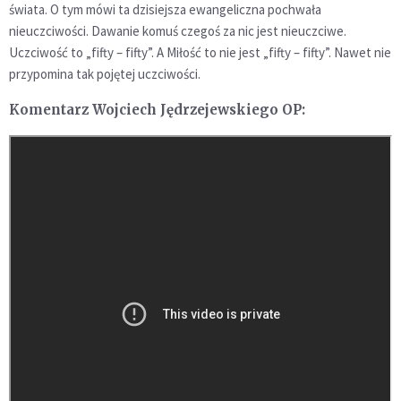
świata. O tym mówi ta dzisiejsza ewangeliczna pochwała
nieuczciwości. Dawanie komuś czegoś za nic jest nieuczciwe.
Uczciwość to „fifty – fifty”. A Miłość to nie jest „fifty – fifty”. Nawet nie
przypomina tak pojętej uczciwości.
Komentarz Wojciech Jędrzejewskiego OP: