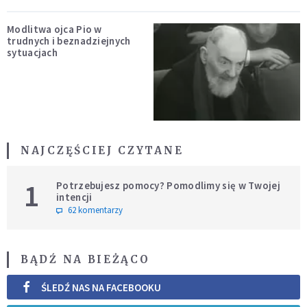
Modlitwa ojca Pio w
trudnych i beznadziejnych
sytuacjach
NAJCZĘŚCIEJ CZYTANE
1
Potrzebujesz pomocy? Pomodlimy się w Twojej
intencji
62 komentarzy
BĄDŹ NA BIEŻĄCO
ŚLEDŹ NAS NA FACEBOOKU