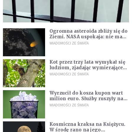
Ogromna asteroida zbliży się do
Ziemi. NASA uspokaja: nie ma
zagrożenia
WIADOMOŚCI ZE ŚWIATA
Kot przez trzy lata wymykał się
ludziom, zjadając wymierające
kaczki. W końcu popełnił
WIADOMOŚCI ZE ŚWIATA
fatalny błąd
Wyrzucił do kosza kupon wart
milion euro. Służby ruszyły na
poszukiwania
WIADOMOŚCI ZE ŚWIATA
Kosmiczna kraksa na Księżycu.
W środę rano na jego