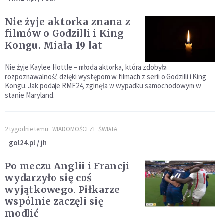
Nie żyje aktorka znana z
filmów o Godzilli i King
Kongu. Miała 19 lat
Nie żyje Kaylee Hottle – młoda aktorka, która zdobyła
rozpoznawalność dzięki występom w filmach z serii o Godzilli i King
Kongu. Jak podaje RMF24, zginęła w wypadku samochodowym w
stanie Maryland.
2 tygodnie temu
WIADOMOŚCI ZE ŚWIATA
gol24.pl / jh
Po meczu Anglii i Francji
wydarzyło się coś
wyjątkowego. Piłkarze
wspólnie zaczęli się
modlić