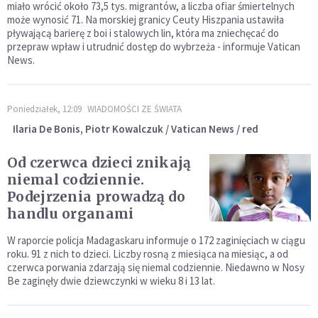
miało wrócić około 73,5 tys. migrantów, a liczba ofiar śmiertelnych
może wynosić 71. Na morskiej granicy Ceuty Hiszpania ustawiła
pływającą barierę z boi i stalowych lin, która ma zniechęcać do
przepraw wpław i utrudnić dostęp do wybrzeża - informuje Vatican
News.
Poniedziałek, 12:09
WIADOMOŚCI ZE ŚWIATA
Ilaria De Bonis, Piotr Kowalczuk / Vatican News / red
Od czerwca dzieci znikają
niemal codziennie.
Podejrzenia prowadzą do
handlu organami
W raporcie policja Madagaskaru informuje o 172 zaginięciach w ciągu
roku. 91 z nich to dzieci. Liczby rosną z miesiąca na miesiąc, a od
czerwca porwania zdarzają się niemal codziennie. Niedawno w Nosy
Be zaginęły dwie dziewczynki w wieku 8 i 13 lat.