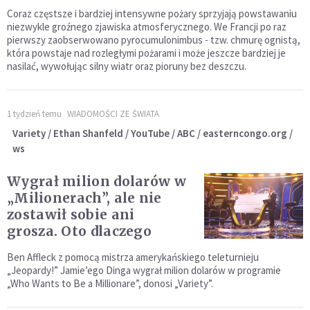
Coraz częstsze i bardziej intensywne pożary sprzyjają powstawaniu
niezwykle groźnego zjawiska atmosferycznego. We Francji po raz
pierwszy zaobserwowano pyrocumulonimbus - tzw. chmurę ognistą,
która powstaje nad rozległymi pożarami i może jeszcze bardziej je
nasilać, wywołując silny wiatr oraz pioruny bez deszczu.
1 tydzień temu
WIADOMOŚCI ZE ŚWIATA
Variety / Ethan Shanfeld / YouTube / ABC / easterncongo.org /
ws
Wygrał milion dolarów w
„Milionerach”, ale nie
zostawił sobie ani
grosza. Oto dlaczego
Ben Affleck z pomocą mistrza amerykańskiego teleturnieju
„Jeopardy!” Jamie’ego Dinga wygrał milion dolarów w programie
„Who Wants to Be a Millionare”, donosi „Variety”.