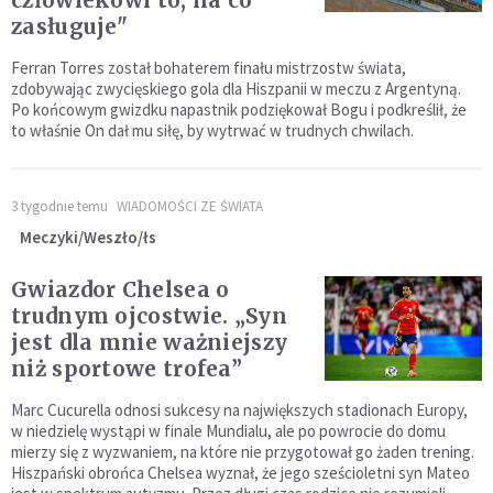
człowiekowi to, na co
zasługuje"
Ferran Torres został bohaterem finału mistrzostw świata,
zdobywając zwycięskiego gola dla Hiszpanii w meczu z Argentyną.
Po końcowym gwizdku napastnik podziękował Bogu i podkreślił, że
to właśnie On dał mu siłę, by wytrwać w trudnych chwilach.
3 tygodnie temu
WIADOMOŚCI ZE ŚWIATA
Meczyki/Weszło/łs
Gwiazdor Chelsea o
trudnym ojcostwie. „Syn
jest dla mnie ważniejszy
niż sportowe trofea”
Marc Cucurella odnosi sukcesy na największych stadionach Europy,
w niedzielę wystąpi w finale Mundialu, ale po powrocie do domu
mierzy się z wyzwaniem, na które nie przygotował go żaden trening.
Hiszpański obrońca Chelsea wyznał, że jego sześcioletni syn Mateo