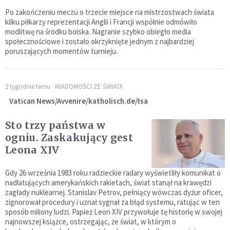
Po zakończeniu meczu o trzecie miejsce na mistrzostwach świata
kilku piłkarzy reprezentacji Anglii i Francji wspólnie odmówiło
modlitwę na środku boiska. Nagranie szybko obiegło media
społecznościowe i zostało okrzyknięte jednym z najbardziej
poruszających momentów turnieju.
2 tygodnie temu
WIADOMOŚCI ZE ŚWIATA
Vatican News/Avvenire/katholisch.de/łsa
Sto trzy państwa w
ogniu. Zaskakujący gest
Leona XIV
Gdy 26 września 1983 roku radzieckie radary wyświetliły komunikat o
nadlatujących amerykańskich rakietach, świat stanął na krawędzi
zagłady nuklearnej. Stanislav Petrov, pełniący wówczas dyżur oficer,
zignorował procedury i uznał sygnał za błąd systemu, ratując w ten
sposób miliony ludzi. Papież Leon XIV przywołuje tę historię w swojej
najnowszej książce, ostrzegając, że świat, w którym o