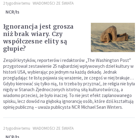
2 tygodnie temu
WIADOMOŚCI ZE ŚWIATA
NCR/łs
Ignorancja jest grosza
niż brak wiary. Czy
współczesne elity są
głupie?
Zespół krytyków, reporterów i redaktorów „The Washington Post”
przygotował zestawienie 25 najbardziej wpływowych dzieł kultury w
historii USA, wybierając po jednym na każdą dekadę. Jednak
przeglądając te listę pojawia się wrażenie, że czegoś w niej brakuje…
Gdyby kierować się tylko nią, to trzeba by przyznać, że religia nie była
nigdy w Stanach Zjednoczonych istotną siłą kulturotwórczą, a
wiadomo przecież, że było inaczej. To nie jest efekt zaplanowanego
spisku, lecz dowód na głęboką ignorancję osób, które dziś kształtują
opinię publiczną – uważa publicysta NCR Michael Sean Winters.
2 tygodnie temu
WIADOMOŚCI ZE ŚWIATA
NCR/łs