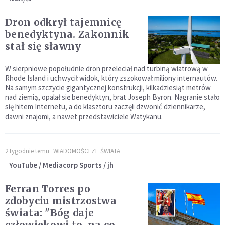
Dron odkrył tajemnicę
benedyktyna. Zakonnik
stał się sławny
W sierpniowe popołudnie dron przeleciał nad turbiną wiatrową w
Rhode Island i uchwycił widok, który zszokował miliony internautów.
Na samym szczycie gigantycznej konstrukcji, kilkadziesiąt metrów
nad ziemią, opalał się benedyktyn, brat Joseph Byron. Nagranie stało
się hitem Internetu, a do klasztoru zaczęli dzwonić dziennikarze,
dawni znajomi, a nawet przedstawiciele Watykanu.
2 tygodnie temu
WIADOMOŚCI ZE ŚWIATA
YouTube / Mediacorp Sports / jh
Ferran Torres po
zdobyciu mistrzostwa
świata: "Bóg daje