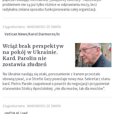
problemem nie są już tylko różnice w odprawianiu mszy, lecz
radykalna zmiana sposobu funkcjonowania całej organizacji.
2 tygodnie temu
WIADOMOŚCI ZE ŚWIATA
Vatican News/Karol Darmoros/łs
Wciąż brak perspektyw
na pokój w Ukrainie.
Kard. Parolin nie
zostawia złudzeń
Na Ukrainie nasilają się ataki, porozumienie z Iranem przestało
obowiązywać, a w Strefie Gazy powstaje nowy mur. Sekretarz stanu
kard. Pietro Parolin zaapelował o powrót do negocjacji i przypomniał
stanowisko Stolicy Apostolskiej: „nie dla murów, tak dla mostów”.
2 tygodnie temu
WIADOMOŚCI ZE ŚWIATA
rmf24.pl / red.