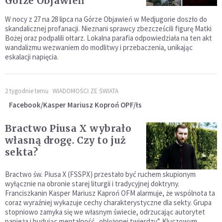
Górze Objawień
W nocy z 27 na 28 lipca na Górze Objawień w Medjugorie doszło do
skandalicznej profanacji. Nieznani sprawcy zbezcześcili figurę Matki
Bożej oraz podpalili ołtarz. Lokalna parafia odpowiedziała na ten akt
wandalizmu wezwaniem do modlitwy i przebaczenia, unikając
eskalacji napięcia.
2 tygodnie temu
WIADOMOŚCI ZE ŚWIATA
Facebook/Kasper Mariusz Koproń OPF/łs
Bractwo Piusa X wybrało
własną drogę. Czy to już
sekta?
Bractwo św. Piusa X (FSSPX) przestało być ruchem skupionym
wyłącznie na obronie starej liturgii i tradycyjnej doktryny.
Franciszkanin Kasper Mariusz Kaproń OFM alarmuje, że wspólnota ta
coraz wyraźniej wykazuje cechy charakterystyczne dla sekty. Grupa
stopniowo zamyka się we własnym świecie, odrzucając autorytet
papieża i budując mentalność „oblężonej twierdzy”. Kluczowym