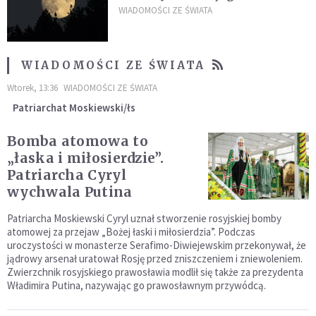
powierzchni dojdzie do
WIADOMOŚCI ZE ŚWIATA
niezwykłego zdarzenia
WIADOMOŚCI ZE ŚWIATA
Wtorek, 13:36
WIADOMOŚCI ZE ŚWIATA
Patriarchat Moskiewski/łs
Bomba atomowa to
„łaska i miłosierdzie”.
Patriarcha Cyryl
wychwala Putina
Patriarcha Moskiewski Cyryl uznał stworzenie rosyjskiej bomby
atomowej za przejaw „Bożej łaski i miłosierdzia”. Podczas
uroczystości w monasterze Serafimo-Diwiejewskim przekonywał, że
jądrowy arsenał uratował Rosję przed zniszczeniem i zniewoleniem.
Zwierzchnik rosyjskiego prawosławia modlił się także za prezydenta
Władimira Putina, nazywając go prawosławnym przywódcą.