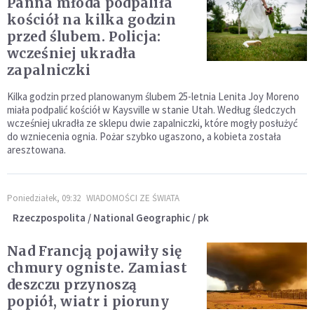
Panna młoda podpaliła
kościół na kilka godzin
przed ślubem. Policja:
wcześniej ukradła
zapalniczki
Kilka godzin przed planowanym ślubem 25-letnia Lenita Joy Moreno
miała podpalić kościół w Kaysville w stanie Utah. Według śledczych
wcześniej ukradła ze sklepu dwie zapalniczki, które mogły posłużyć
do wzniecenia ognia. Pożar szybko ugaszono, a kobieta została
aresztowana.
Poniedziałek, 09:32
WIADOMOŚCI ZE ŚWIATA
Rzeczpospolita / National Geographic / pk
Nad Francją pojawiły się
chmury ogniste. Zamiast
deszczu przynoszą
popiół, wiatr i pioruny