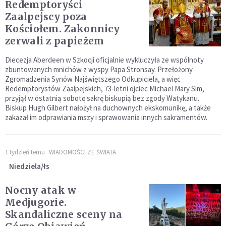
Redemptoryści
Zaalpejscy poza
Kościołem. Zakonnicy
zerwali z papieżem
Diecezja Aberdeen w Szkocji oficjalnie wykluczyła ze wspólnoty
zbuntowanych mnichów z wyspy Papa Stronsay. Przełożony
Zgromadzenia Synów Najświętszego Odkupiciela, a więc
Redemptorystów Zaalpejskich, 73-letni ojciec Michael Mary Sim,
przyjął w ostatnią sobotę sakrę biskupią bez zgody Watykanu.
Biskup Hugh Gilbert nałożył na duchownych ekskomunikę, a także
zakazał im odprawiania mszy i sprawowania innych sakramentów.
1 tydzień temu
WIADOMOŚCI ZE ŚWIATA
Niedziela/łs
Nocny atak w
Medjugorie.
Skandaliczne sceny na