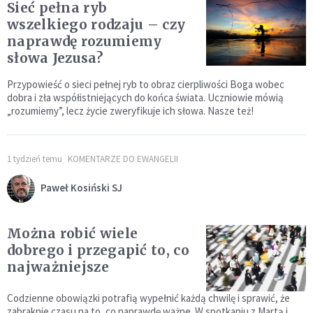
Sieć pełna ryb
wszelkiego rodzaju – czy
naprawdę rozumiemy
słowa Jezusa?
Przypowieść o sieci pełnej ryb to obraz cierpliwości Boga wobec
dobra i zła współistniejących do końca świata. Uczniowie mówią
„rozumiemy”, lecz życie zweryfikuje ich słowa. Nasze też!
1 tydzień temu
KOMENTARZE DO EWANGELII
Paweł Kosiński SJ
Można robić wiele
dobrego i przegapić to, co
najważniejsze
Codzienne obowiązki potrafią wypełnić każdą chwilę i sprawić, że
zabraknie czasu na to, co naprawdę ważne. W spotkaniu z Martą i