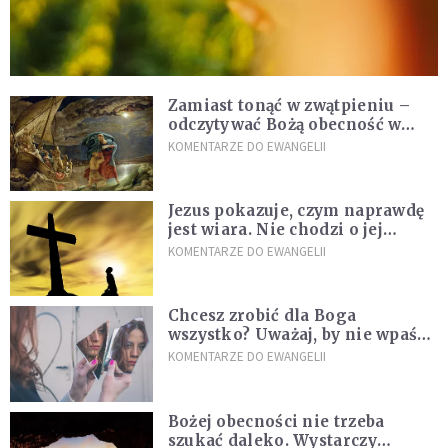
Zamiast tonąć w zwątpieniu –
odczytywać Bożą obecność w
burzach codziennego życia
KOMENTARZE DO EWANGELII
Jezus pokazuje, czym naprawdę
jest wiara. Nie chodzi o jej
wielkość
KOMENTARZE DO EWANGELII
Chcesz zrobić dla Boga
wszystko? Uważaj, by nie wpaść
w groźną pułapkę
KOMENTARZE DO EWANGELII
Bożej obecności nie trzeba
szukać daleko. Wystarczy