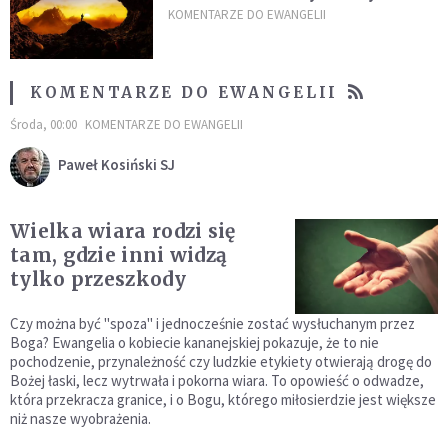
nauczyć się słuchać
KOMENTARZE DO EWANGELII
KOMENTARZE DO EWANGELII
Środa, 00:00
KOMENTARZE DO EWANGELII
Paweł Kosiński SJ
Wielka wiara rodzi się
tam, gdzie inni widzą
tylko przeszkody
Czy można być "spoza" i jednocześnie zostać wysłuchanym przez
Boga? Ewangelia o kobiecie kananejskiej pokazuje, że to nie
pochodzenie, przynależność czy ludzkie etykiety otwierają drogę do
Bożej łaski, lecz wytrwała i pokorna wiara. To opowieść o odwadze,
która przekracza granice, i o Bogu, którego miłosierdzie jest większe
niż nasze wyobrażenia.