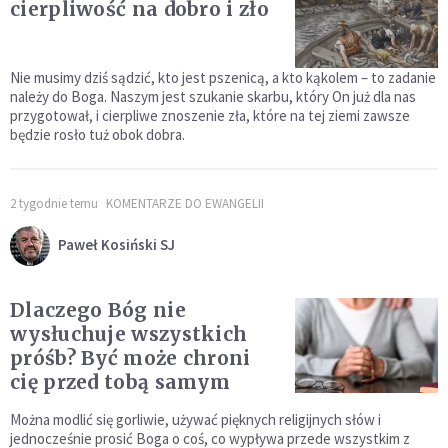
cierpliwość na dobro i zło
Nie musimy dziś sądzić, kto jest pszenicą, a kto kąkolem – to zadanie
należy do Boga. Naszym jest szukanie skarbu, który On już dla nas
przygotował, i cierpliwe znoszenie zła, które na tej ziemi zawsze
będzie rosło tuż obok dobra.
2 tygodnie temu
KOMENTARZE DO EWANGELII
Paweł Kosiński SJ
Dlaczego Bóg nie
wysłuchuje wszystkich
próśb? Być może chroni
cię przed tobą samym
Można modlić się gorliwie, używać pięknych religijnych słów i
jednocześnie prosić Boga o coś, co wypływa przede wszystkim z