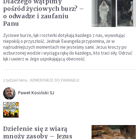
Dlaczego wątpimy
pośród życiowych burz? –
o odwadze i zaufaniu
Panu
Życiowe burze, lęk i rozterki dotykają każdego z nas, wywołując
niepokój o przyszłość. Jednak Ewangelia przypomina, że w
najtrudniejszych momentach nie jesteśmy sami. Jezus kroczy po
wzburzonej wodzie i wyciąga rękę do każdego, kto traci siły. Odrzuć
lęk i uwierz w Jego uspokajającą obecność.
1 tydzień temu
KOMENTARZE DO EWANGELII
Paweł Kosiński SJ
Dzielenie się z wiarą
mnoży zasoby – Jezus