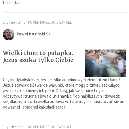
także dziś.
1 tydzień temu
KOMENTARZE DO EWANGELII
Paweł Kosiński SJ
Wielki tłum to pułapka.
Jezus szuka tylko Ciebie
Czy kiedykolwiek czułeś się tylko anonimowym elementem tłumu?
Jezus stawia dziś twarde warunki, które mogą brzmieć szokująco,
jeśli nie zrozumiemy ich głębi. Odkryj, jak św. Ignacy Loyola
odczytywał trudne słowa o „nienawiści” do najbliższych i dowiedz
się, dlaczego każda wielka budowa w Twoim życiu musi zacząć się od
odważnej i chłodnej kalkulacji serca.
1 tydzień temu
KOMENTARZE DO EWANGELII