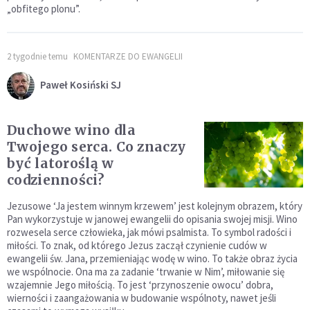
„obfitego plonu”.
2 tygodnie temu
KOMENTARZE DO EWANGELII
Paweł Kosiński SJ
Duchowe wino dla
Twojego serca. Co znaczy
być latoroślą w
codzienności?
Jezusowe ‘Ja jestem winnym krzewem’ jest kolejnym obrazem, który
Pan wykorzystuje w janowej ewangelii do opisania swojej misji. Wino
rozwesela serce człowieka, jak mówi psalmista. To symbol radości i
miłości. To znak, od którego Jezus zaczął czynienie cudów w
ewangelii św. Jana, przemieniając wodę w wino. To także obraz życia
we wspólnocie. Ona ma za zadanie ‘trwanie w Nim’, miłowanie się
wzajemnie Jego miłością. To jest ‘przynoszenie owocu’ dobra,
wierności i zaangażowania w budowanie wspólnoty, nawet jeśli