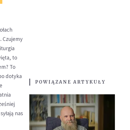
iołach
a. Czujemy
iturgia
ięta, to
nem? To
 bo dotyka
POWIĄZANE ARTYKUŁY
e
atnia
eśniej
syłają nas