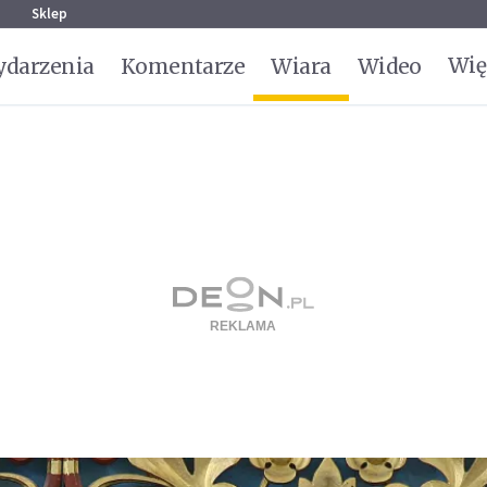
g
Sklep
Wię
darzenia
Komentarze
Wiara
Wideo