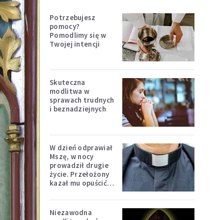
Potrzebujesz
pomocy?
Pomodlimy się w
Twojej intencji
Skuteczna
modlitwa w
sprawach trudnych
i beznadziejnych
W dzień odprawiał
Mszę, w nocy
prowadził drugie
życie. Przełożony
kazał mu opuścić
zakon
Niezawodna