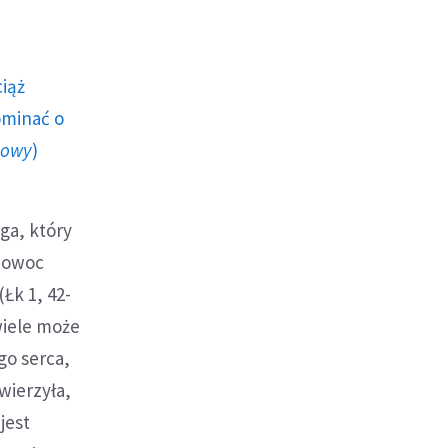
ciąż
ominać o
howy
)
ga, który
t owoc
Łk 1, 42-
wiele może
go serca,
wierzyła,
jest