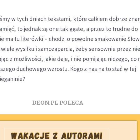
eśmy w tych dniach tekstami, które całkiem dobrze zna
mięć, to jednak są one tak gęste, a przez to trudne do
ie ma tu literówki – chodzi o powolne smakowanie Słow
wiele wysiłku i samozaparcia, żeby sensownie przez ni
jąc z możliwości, jakie daje, i nie pomijając niczego, c
aszego duchowego wzrostu. Kogo z nas na to stać w tej
ieganinie?
DEON.PL POLECA