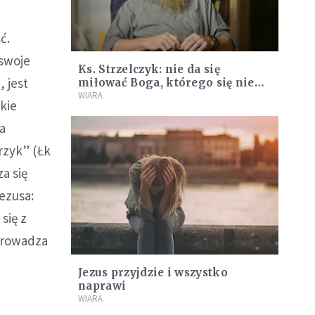
ć.
 swoje
Ks. Strzelczyk: nie da się
, jest
miłować Boga, którego się nie
widzi, jeżeli nie miłuje się brata,
WIARA
kie
którego się widzi
ta
rzyk” (Łk
za się
Jezusa:
się z
wprowadza
Jezus przyjdzie i wszystko
naprawi
WIARA