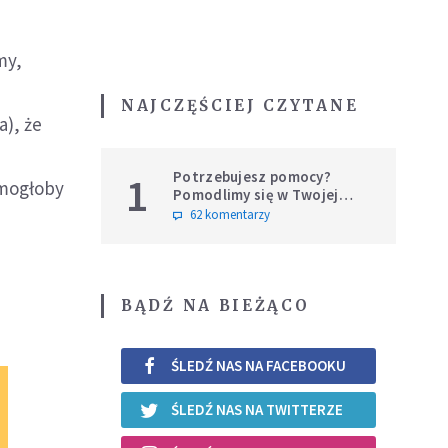
my,
NAJCZĘŚCIEJ CZYTANE
a), że
e
Potrzebujesz pomocy?
1
o mogłoby
Pomodlimy się w Twojej
intencji
62 komentarzy
BĄDŹ NA BIEŻĄCO
ŚLEDŹ NAS NA FACEBOOKU
ŚLEDŹ NAS NA TWITTERZE