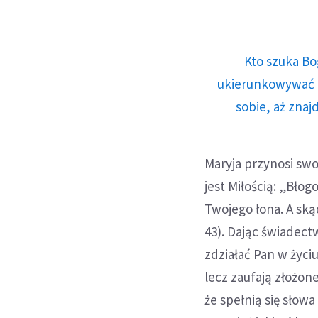
Kto szuka Bo
ukierunkowywać n
sobie, aż znaj
Maryja przynosi swo
jest Miłością: „Bło
Twojego łona. A ską
43). Dając świadect
zdziałać Pan w życi
lecz zaufają złożon
że spełnią się słowa