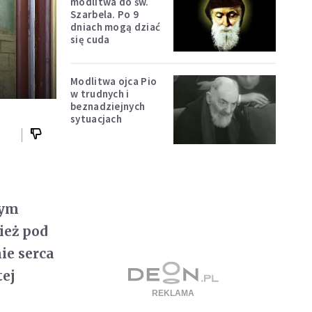
modlitwa do św.
Szarbela. Po 9
dniach mogą dziać
się cuda
Modlitwa ojca Pio
w trudnych i
beznadziejnych
sytuacjach
nym
ież pod
ie serca
tej