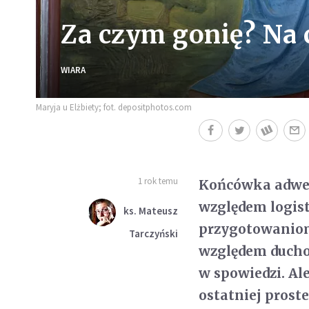
Za czym gonię? Na 
WIARA
Maryja u Elżbiety; fot. depositphotos.com
1 rok temu
Końcówka adwen
względem logis
ks. Mateusz
przygotowaniom
Tarczyński
względem ducho
w spowiedzi. Al
ostatniej prost