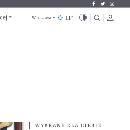
11
°
cej
Warszawa
WYBRANE DLA CIEBIE