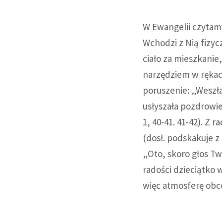
W Ewangelii czytamy
Wchodzi z Nią fizyc
ciało za mieszkanie,
narzędziem w rękach
poruszenie: „Weszła
usłyszała pozdrowie
1, 40-41. 41-42). Z r
(dosł. podskakuje z
„Oto, skoro głos Tw
radości dzieciątko 
więc atmosferę obco