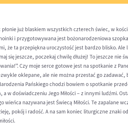
płonie już blaskiem wszystkich czterech świec, w kośc
choinki i przygotowywana jest bożonarodzeniowa szopk
, że ta przepiękna uroczystość jest bardzo blisko. Ale l
j się jeszcze, poczekaj chwilę dłużej! To jeszcze nie św
wania!”. Czy moje serce gotowe jest na spotkanie z Pa
iezwykle oklepane, ale nie można przestać go zadawać,
Narodzenia Pańskiego chodzi bowiem o spotkanie przed
 a w doświadczeniu Jego Miłości – z innymi ludźmi. Ost
 wieńca nazywana jest Świecą Miłości. Te zapalane wcz
eję, pokój i radość. A na sam koniec liturgiczne znaki od
iłości.