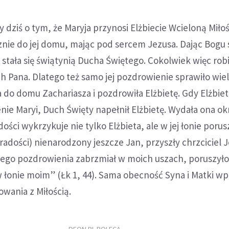
 dziś o tym, że Maryja przynosi Elżbiecie Wcieloną Miłoś
znie do jej domu, mając pod sercem Jezusa. Dając Bogu
 stała się świątynią Ducha Świętego. Cokolwiek więc robi
 Pana. Dlatego też samo jej pozdrowienie sprawiło wiel
 do domu Zachariasza i pozdrowiła Elżbietę. Gdy Elżbie
nie Maryi, Duch Święty napełnił Elżbietę. Wydała ona ok
adości wykrzykuje nie tylko Elżbieta, ale w jej łonie porus
 radości) nienarodzony jeszcze Jan, przyszły chrzciciel 
ego pozdrowienia zabrzmiał w moich uszach, poruszyło 
w łonie moim” (Łk 1, 44). Sama obecność Syna i Matki 
wania z Miłością.