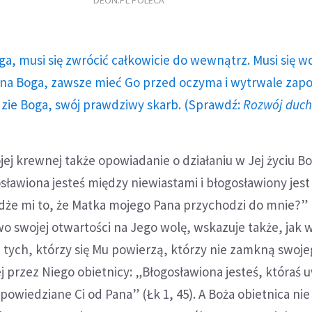
DEON.PL POLECA
ga, musi się zwrócić całkowicie do wewnątrz. Musi się w
a Boga, zawsze mieć Go przed oczyma i wytrwale zap
dzie Boga, swój prawdziwy skarb. (Sprawdź:
Rozwój duc
jej krewnej także opowiadanie o działaniu w Jej życiu Bo
gosławiona jesteś między niewiastami i błogosławiony jes
dże mi to, że Matka mojego Pana przychodzi do mnie?” (
wo swojej otwartości na Jego wolę, wskazuje także, jak 
u tych, którzy się Mu powierzą, którzy nie zamkną swoje
ej przez Niego obietnicy: „Błogosławiona jesteś, któraś u
 powiedziane Ci od Pana” (Łk 1, 45). A Boża obietnica nie 