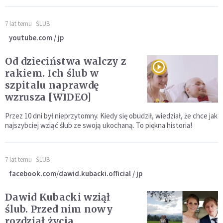
7 lat temu
ŚLUB
youtube.com / jp
Od dzieciństwa walczy z
rakiem. Ich ślub w
szpitalu naprawdę
wzrusza [WIDEO]
Przez 10 dni był nieprzytomny. Kiedy się obudził, wiedział, że chce jak
najszybciej wziąć ślub ze swoją ukochaną. To piękna historia!
7 lat temu
ŚLUB
facebook.com/dawid.kubacki.official / jp
Dawid Kubacki wziął
ślub. Przed nim nowy
rozdział życia