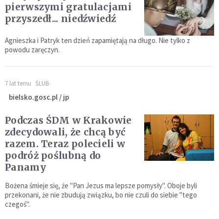
pierwszymi gratulacjami
przyszedł... niedźwiedź
Agnieszka i Patryk ten dzień zapamiętają na długo. Nie tylko z
powodu zaręczyn.
7 lat temu
ŚLUB
bielsko.gosc.pl / jp
Podczas ŚDM w Krakowie
zdecydowali, że chcą być
razem. Teraz polecieli w
podróż poślubną do
Panamy
Bożena śmieje się, że "Pan Jezus ma lepsze pomysły". Oboje byli
przekonani, że nie zbudują związku, bo nie czuli do siebie "tego
czegoś".