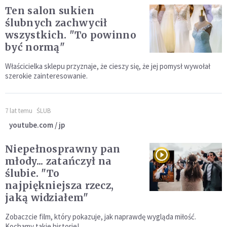
Ten salon sukien
ślubnych zachwycił
wszystkich. "To powinno
być normą"
Właścicielka sklepu przyznaje, że cieszy się, że jej pomysł wywołał
szerokie zainteresowanie.
7 lat temu
ŚLUB
youtube.com / jp
Niepełnosprawny pan
młody... zatańczył na
ślubie. "To
najpiękniejsza rzecz,
jaką widziałem"
Zobaczcie film, który pokazuje, jak naprawdę wygląda miłość.
Kochamy takie historie!