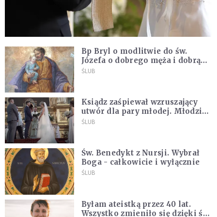
Bp Bryl o modlitwie do św.
Józefa o dobrego męża i dobrą
żonę: Nie bójmy się wołać do
ŚLUB
Boga tak, jak potrafimy
Ksiądz zaśpiewał wzruszający
utwór dla pary młodej. Młodzi
nie kryli wzruszenia [MUZYKA]
ŚLUB
Św. Benedykt z Nursji. Wybrał
Boga - całkowicie i wyłącznie
ŚLUB
Byłam ateistką przez 40 lat.
Wszystko zmieniło się dzięki św.