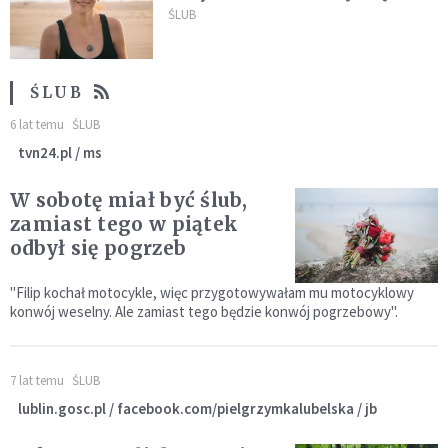
Józefowi
ŚLUB
ŚLUB
6 lat temu
ŚLUB
tvn24.pl / ms
W sobotę miał być ślub,
zamiast tego w piątek
odbył się pogrzeb
"Filip kochał motocykle, więc przygotowywałam mu motocyklowy
konwój weselny. Ale zamiast tego będzie konwój pogrzebowy".
7 lat temu
ŚLUB
lublin.gosc.pl / facebook.com/pielgrzymkalubelska / jb