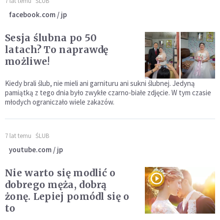
7 lat temu
ŚLUB
facebook.com / jp
Sesja ślubna po 50
latach? To naprawdę
możliwe!
Kiedy brali ślub, nie mieli ani garnituru ani sukni ślubnej. Jedyną
pamiątką z tego dnia było zwykłe czarno-białe zdjęcie. W tym czasie
młodych ograniczało wiele zakazów.
7 lat temu
ŚLUB
youtube.com / jp
Nie warto się modlić o
dobrego męża, dobrą
żonę. Lepiej pomódl się o
to