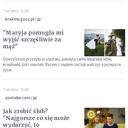
7 lat temu
ŚLUB
krakow.gosc.pl / jp
"Maryja pomogła mi
wyjść szczęśliwie za
mąż"
Dzieciństwo przeżyła w szpitalu, pamięta same lekarskie kitle,
kroplówki, ból i smutek. Razem z mężem zaczęli walczyć o jej lepsze
życie.
7 lat temu
ŚLUB
youtube.com / jp
Jak zrobić ślub?
"Najgorsze co się może
wydarzyć, to