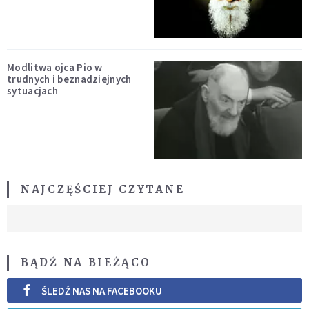
Modlitwa ojca Pio w
trudnych i beznadziejnych
sytuacjach
NAJCZĘŚCIEJ CZYTANE
BĄDŹ NA BIEŻĄCO
ŚLEDŹ NAS NA FACEBOOKU