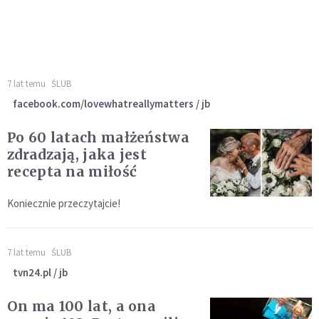
7 lat temu
ŚLUB
facebook.com/lovewhatreallymatters / jb
Po 60 latach małżeństwa
zdradzają, jaka jest
recepta na miłość
Koniecznie przeczytajcie!
7 lat temu
ŚLUB
tvn24.pl / jb
On ma 100 lat, a ona