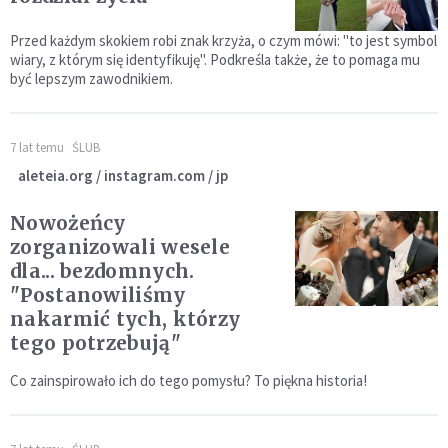
Przed każdym skokiem robi znak krzyża, o czym mówi: "to jest symbol
wiary, z którym się identyfikuję". Podkreśla także, że to pomaga mu
być lepszym zawodnikiem.
7 lat temu
ŚLUB
aleteia.org / instagram.com / jp
Nowożeńcy
zorganizowali wesele
dla... bezdomnych.
"Postanowiliśmy
nakarmić tych, którzy
tego potrzebują"
Co zainspirowało ich do tego pomysłu? To piękna historia!