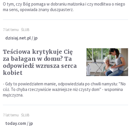
O tym, czy Bóg pomaga w dobraniu małżonka i czy modlitwa o niego
ma sens, opowiada znany duszpasterz.
7 lat temu
ŚLUB
dzisiaj.net.pl / jp
Teściowa krytykuje Cię
za bałagan w domu? Ta
odpowiedź wzrusza serca
kobiet
- Gdy to powiedziałem mamie, odpowiedziała po chwili namysłu: "No
cóż. To chyba rzeczywiście ważniejsze niż czysty dom" - wspomina
mężczyzna.
7 lat temu
ŚLUB
today.com / jp