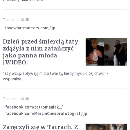
7 lat temu
ŚLUB
lovewhatmatters.com / jp
Dzień przed śmiercią taty
zdążyła z nim zatańczyć
jako panna młoda
[WIDEO]
"Łzy wciąż spływają mi po twarzy, kiedy myślę o tej chwili" -
wspomina.
7 lat temu
ŚLUB
facebook.com/tatromaniak1/
facebook.com/MarcinCieciorafotograf / jp
Zaręczyli się w Tatrach. Z