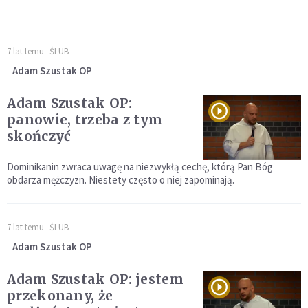
7 lat temu
ŚLUB
Adam Szustak OP
Adam Szustak OP:
panowie, trzeba z tym
skończyć
Dominikanin zwraca uwagę na niezwykłą cechę, którą Pan Bóg
obdarza mężczyzn. Niestety często o niej zapominają.
7 lat temu
ŚLUB
Adam Szustak OP
Adam Szustak OP: jestem
przekonany, że