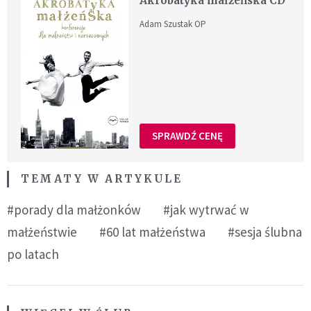
Akrobatyka małżeńska CD
Adam Szustak OP
SPRAWDŹ CENĘ
TEMATY W ARTYKULE
#porady dla małżonków
#jak wytrwać w
małżeństwie
#60 lat małżeństwa
#sesja ślubna
po latach