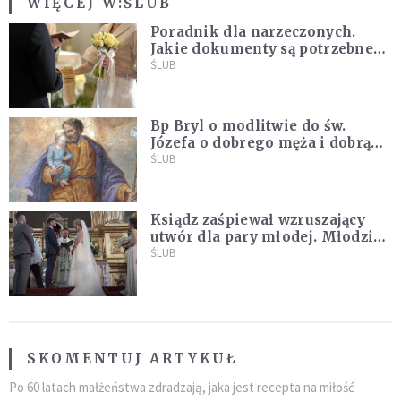
WIĘCEJ W:
ŚLUB
Poradnik dla narzeczonych.
Jakie dokumenty są potrzebne
do ślubu konkordatowego?
ŚLUB
Bp Bryl o modlitwie do św.
Józefa o dobrego męża i dobrą
żonę: Nie bójmy się wołać do
ŚLUB
Boga tak, jak potrafimy
Ksiądz zaśpiewał wzruszający
utwór dla pary młodej. Młodzi
nie kryli wzruszenia [MUZYKA]
ŚLUB
SKOMENTUJ ARTYKUŁ
Po 60 latach małżeństwa zdradzają, jaka jest recepta na miłość