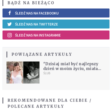
BĄDŹ NA BIEŻĄCO
ŚLEDŹ NAS NA FACEBOOKU
ŚLEDŹ NAS NA TWITTERZE
ŚLEDŹ NAS NA INSTAGRAMIE
POWIĄZANE ARTYKUŁY
"Dzisiaj miał być najlepszy
dzień w moim życiu, miałam
zostać żoną"
ŚLUB
REKOMENDOWANE DLA CIEBIE /
POLECANE ARTYKUŁY