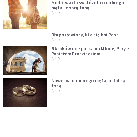
Modlitwa do św. Józefa o dobrego
męża i dobrą żonę
ŚLUB
Błogosławiony, kto się boi Pana
ŚLUB
6 kroków do spotkania Młodej Pary z
Papieżem Franciszkiem
ŚLUB
Nowenna o dobrego męża, o dobrą
żonę
ŚLUB