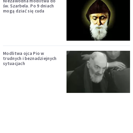
Niezawodna modlitwa do
św. Szarbela. Po 9 dniach
mogą dziać się cuda
Modlitwa ojca Pio w
trudnych i beznadziejnych
sytuacjach