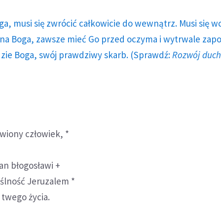
ga, musi się zwrócić całkowicie do wewnątrz. Musi się w
a Boga, zawsze mieć Go przed oczyma i wytrwale zap
dzie Boga, swój prawdziwy skarb. (Sprawdź:
Rozwój duc
wiony człowiek, *
Pan błogosławi +
yślność Jeruzalem *
 twego życia.