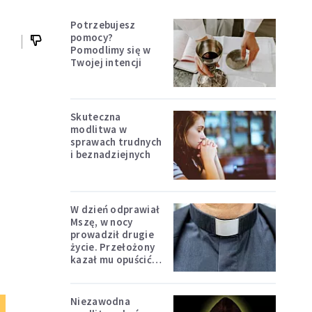
Potrzebujesz
pomocy?
Pomodlimy się w
Twojej intencji
Skuteczna
modlitwa w
sprawach trudnych
i beznadziejnych
W dzień odprawiał
Mszę, w nocy
prowadził drugie
życie. Przełożony
kazał mu opuścić
zakon
Niezawodna