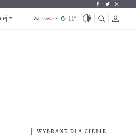
11
°
cej
Warszawa
WYBRANE DLA CIEBIE