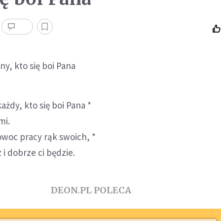
ny, kto się boi Pana
ażdy, kto się boi Pana *
mi.
owoc pracy rąk swoich, *
 i dobrze ci będzie.
DEON.PL POLECA