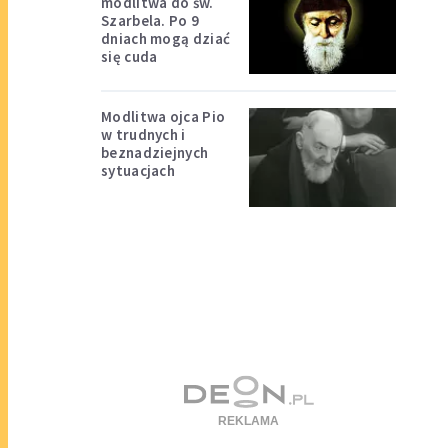
modlitwa do św.
Szarbela. Po 9
dniach mogą dziać
się cuda
Modlitwa ojca Pio
w trudnych i
beznadziejnych
sytuacjach