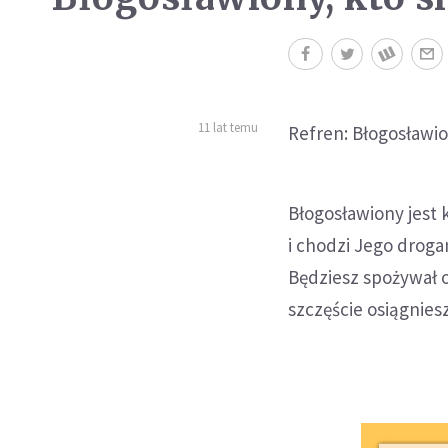
11 lat temu
Refren: Błogosławio
Błogosławiony jest k
i chodzi Jego droga
Będziesz spożywał 
szczęście osiągniesz