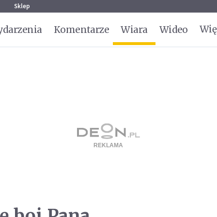
g
Sklep
Wię
darzenia
Komentarze
Wiara
Wideo
ę boi Pana