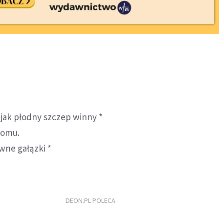
 jak płodny szczep winny *
domu.
iwne gałązki *
DEON.PL POLECA