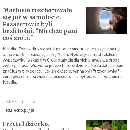
Martusia rozchorowała
się już w samolocie.
Pasażerowie byli
bezlitośni. "Niechże pani
coś zrobi!"
Klaudia i Tomek długo czekali na ten moment – pierwszy wspólny
urlop z ich 9-miesięczną córką Martą. Niestety, zamiast relaksu i
wypoczynku, wakacje w Grecji stały się dla nich prawdziwą próbą
wytrzymałości. Wszystko przez chorobę dziecka, która dała o sobie
znać już w trakcie lotu. Jak się okazało, winna była "trzydniówka" –
wirusowa choroba wieku dziecięcego. - To był koszmar - wspomina
Klaudia.
1 rok temu
DZIECKO
edziecko.pl / jh
Przytul dziecko.