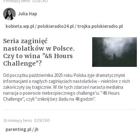
9 miesięcy temu
DZIECKO
Julia Hap
kobieta.wp.pl / polskieradio24.pl / trojka.polskieradio.pl
Seria zaginięć
nastolatków w Polsce.
Czy to wina "48 Hours
Challenge"?
Od początku października 2025 roku Polska żyje dramatycznymi
informacjami o nagłych zaginięciach nastolatków – niektóre z nich
zakończyły się tragicznie. W tle tych zdarzeń narasta medialna
narracja o powrocie niebezpiecznego challenge’u: "48 Hours
Challenge", czyli "zniknij bez śladu na 48 godzin".
10 miesięcy temu
DZIECKO
parenting.pl / jh