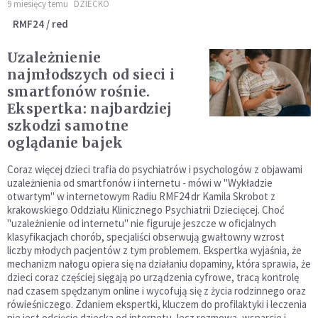
9 miesięcy temu
DZIECKO
RMF24 / red
Uzależnienie
najmłodszych od sieci i
smartfonów rośnie.
Ekspertka: najbardziej
szkodzi samotne
oglądanie bajek
Coraz więcej dzieci trafia do psychiatrów i psychologów z objawami
uzależnienia od smartfonów i internetu - mówi w "Wykładzie
otwartym" w internetowym Radiu RMF24 dr Kamila Skrobot z
krakowskiego Oddziału Klinicznego Psychiatrii Dziecięcej. Choć
"uzależnienie od internetu" nie figuruje jeszcze w oficjalnych
klasyfikacjach chorób, specjaliści obserwują gwałtowny wzrost
liczby młodych pacjentów z tym problemem. Ekspertka wyjaśnia, że
mechanizm nałogu opiera się na działaniu dopaminy, która sprawia, że
dzieci coraz częściej sięgają po urządzenia cyfrowe, tracą kontrolę
nad czasem spędzanym online i wycofują się z życia rodzinnego oraz
rówieśniczego. Zdaniem ekspertki, kluczem do profilaktyki i leczenia
nie jest odcięcie dziecka od internetu, lecz rozmowa, wsparcie i