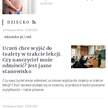
tematem tabu?
DZIECKO
DZIECKO
3 miesiące temu
DZIECKO
edziecko.pl / red.
Uczeń chce wyjść do
toalety w trakcie lekcji.
Czy nauczyciel może
odmówić? Jest jasne
stanowisko
Czy nauczyciel może odmówić uczniowi wyjścia do toalety w trakcie
lekcji? Choć sprawa wydaje się oczywista, w praktyce budzi poważne
wątpliwości – także prawne.
4 miesiące temu
DZIECKO