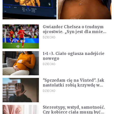
Gwiazdor Chelsea o trudnym
ojcostwie. „Syn jest dla mnie
ważniejszy niż sportowe trofea”
DZIECKO
1+1=3. Ciało ogłasza nadejście
nowego
DZIECKO
"Sprzedam cię na Vinted". Jak
nastolatki robią krzywdę w
internecie
DZIECKO
Stereotypy, wstyd, samotność.
Czy kobiece ciała muszą być