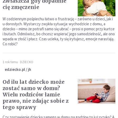
Zwłaszcza gdy dopadnie
cię zmęczenie
W codziennym pośpiechu łatwo o frustrację – zarówno u dzieci, jak i
u dorosłych. Wystarczy zwykła sytuacja: wychodzicie z domu, a
dziecko – mimo że potrafi samo się ubrać – prosi o pomoc przy kurtce
i butach. Odmówisz, bo chcesz wspierać jego samodzielność, ale ono
wpada w złość i płacz. Czas ucieka, ty się irytujesz, emocje narastają.
Co robić?
1 rok temu
DZIECKO
edziecko.pl / jh
Od ilu lat dziecko może
zostać samo w domu?
Wielu rodziców łamie
prawo, nie zdając sobie z
tego sprawy
Czy zostawienie dziecka samego w domu na godzinę to już ryzyko? A