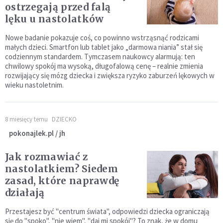
ostrzegają przed falą
lęku u nastolatków
Nowe badanie pokazuje coś, co powinno wstrząsnąć rodzicami
małych dzieci. Smartfon lub tablet jako „darmowa niania” stał się
codziennym standardem. Tymczasem naukowcy alarmują: ten
chwilowy spokój ma wysoką, długofalową cenę – realnie zmienia
rozwijający się mózg dziecka i zwiększa ryzyko zaburzeń lękowych w
wieku nastoletnim.
8 miesięcy temu
DZIECKO
pokonajlek.pl / jh
Jak rozmawiać z
nastolatkiem? Siedem
zasad, które naprawdę
działają
Przestajesz być "centrum świata", odpowiedzi dziecka ograniczają
się do "spoko", "nie wiem", "daj mi spokój"? To znak, że w domu