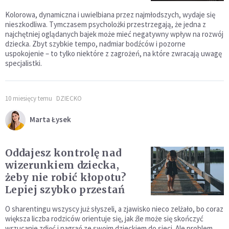
Kolorowa, dynamiczna i uwielbiana przez najmłodszych, wydaje się
nieszkodliwa. Tymczasem psycholożki przestrzegają, że jedna z
najchętniej oglądanych bajek może mieć negatywny wpływ na rozwój
dziecka. Zbyt szybkie tempo, nadmiar bodźców i pozorne
uspokojenie – to tylko niektóre z zagrożeń, na które zwracają uwagę
specjalistki.
10 miesięcy temu
DZIECKO
Marta Łysek
Oddajesz kontrolę nad
wizerunkiem dziecka,
żeby nie robić kłopotu?
Lepiej szybko przestań
O sharentingu wszyscy już słyszeli, a zjawisko nieco zelżało, bo coraz
większa liczba rodziców orientuje się, jak źle może się skończyć
wrzucanie zdjęć i nagrań ze swoim dzieckiem do sieci. Ale problem