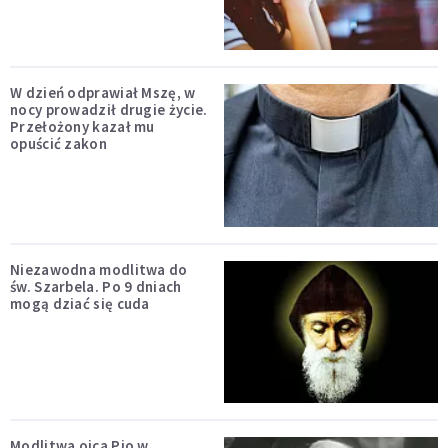
W dzień odprawiał Mszę, w
nocy prowadził drugie życie.
Przełożony kazał mu
opuścić zakon
Niezawodna modlitwa do
św. Szarbela. Po 9 dniach
mogą dziać się cuda
Modlitwa ojca Pio w