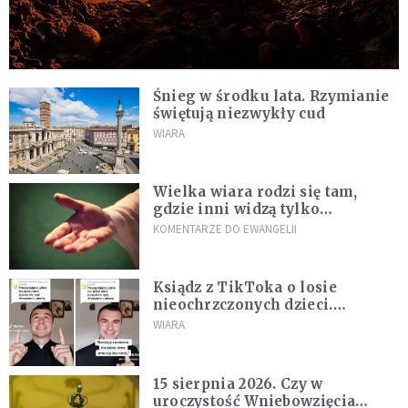
Śnieg w środku lata. Rzymianie
świętują niezwykły cud
WIARA
Wielka wiara rodzi się tam,
gdzie inni widzą tylko
przeszkody
KOMENTARZE DO EWANGELII
Ksiądz z TikToka o losie
nieochrzczonych dzieci.
Wskazuje na pewny dokument
WIARA
15 sierpnia 2026. Czy w
uroczystość Wniebowzięcia