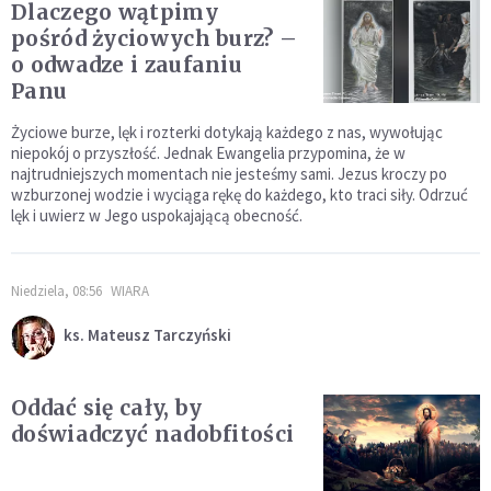
Dlaczego wątpimy
pośród życiowych burz? –
o odwadze i zaufaniu
Panu
Życiowe burze, lęk i rozterki dotykają każdego z nas, wywołując
niepokój o przyszłość. Jednak Ewangelia przypomina, że w
najtrudniejszych momentach nie jesteśmy sami. Jezus kroczy po
wzburzonej wodzie i wyciąga rękę do każdego, kto traci siły. Odrzuć
lęk i uwierz w Jego uspokajającą obecność.
Niedziela, 08:56
WIARA
ks. Mateusz Tarczyński
Oddać się cały, by
doświadczyć nadobfitości