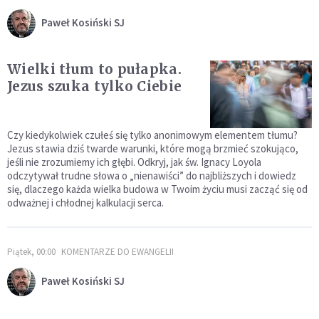
Paweł Kosiński SJ
Wielki tłum to pułapka.
Jezus szuka tylko Ciebie
Czy kiedykolwiek czułeś się tylko anonimowym elementem tłumu?
Jezus stawia dziś twarde warunki, które mogą brzmieć szokująco,
jeśli nie zrozumiemy ich głębi. Odkryj, jak św. Ignacy Loyola
odczytywał trudne słowa o „nienawiści” do najbliższych i dowiedz
się, dlaczego każda wielka budowa w Twoim życiu musi zacząć się od
odważnej i chłodnej kalkulacji serca.
Piątek, 00:00
KOMENTARZE DO EWANGELII
Paweł Kosiński SJ