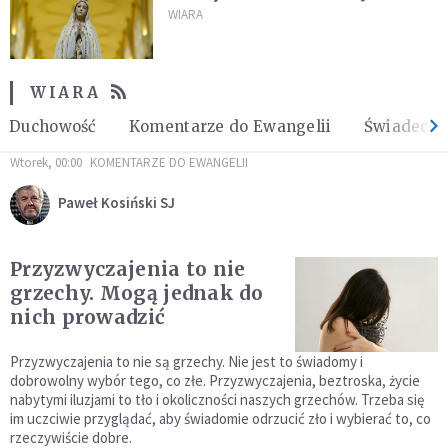
Najświętszej Maryi Panny trzeba
WIARA
iść na mszę?
WIARA
Duchowość
Komentarze do Ewangelii
Świadect
Wtorek, 00:00
KOMENTARZE DO EWANGELII
Paweł Kosiński SJ
Przyzwyczajenia to nie
grzechy. Mogą jednak do
nich prowadzić
Przyzwyczajenia to nie są grzechy. Nie jest to świadomy i
dobrowolny wybór tego, co złe. Przyzwyczajenia, beztroska, życie
nabytymi iluzjami to tło i okoliczności naszych grzechów. Trzeba się
im uczciwie przyglądać, aby świadomie odrzucić zło i wybierać to, co
rzeczywiście dobre.