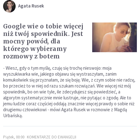
Agata Rusek
Google wie o tobie więcej
niż twój spowiednik. Jest
mocny powód, dla
którego wybieramy
rozmowy z botem
- Wiesz, gdy o tym myślę, czuję się trochę nieswojo: moja
wyszukiwarka wie, jakiego objawu się wystraszyłam, zanim
komukolwiek się przyznałam, że się boję. Wie, z czym sobie nie radzę,
bo przecież to w niej od razu szukam rozwiązań. Wie więcej niż mój
spowiednik, bo on wie tyle, ile zdecydujesz się powiedzieć, a
algorytm systematycznie mnie lustruje, nie pytając o zgodę. Ale to
jemu ludzie coraz częściej oddają znacznie więcej prawdy o sobie niż
drugiemu człowiekowi - mówi Agata Rusek w rozmowie z Magdą
Urbańską.
Piątek, 00:00
KOMENTARZE DO EWANGELII