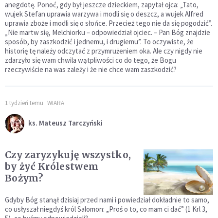
anegdotę. Ponoć, gdy był jeszcze dzieckiem, zapytał ojca: „Tato,
wujek Stefan uprawia warzywa i modli się o deszcz, a wujek Alfred
uprawia zboże i modli się o słońce. Przecież tego nie da się pogodzić”.
„Nie martw się, Melchiorku – odpowiedział ojciec. – Pan Bóg znajdzie
sposób, by zaszkodzić i jednemu, i drugiemu”. To oczywiste, że
historię tę należy odczytać z przymrużeniem oka. Ale czy nigdy nie
zdarzyło się wam chwila wątpliwości co do tego, że Bogu
rzeczywiście na was zależy i że nie chce wam zaszkodzić?
1 tydzień temu
WIARA
ks. Mateusz Tarczyński
Czy zaryzykuję wszystko,
by żyć Królestwem
Bożym?
Gdyby Bóg stanął dzisiaj przed nami i powiedział dokładnie to samo,
co usłyszał niegdyś król Salomon: „Proś o to, co mam ci dać” (1 Krl 3,