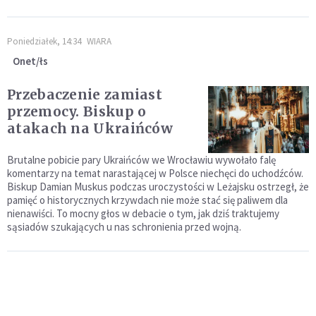
Poniedziałek, 14:34
WIARA
Onet/łs
Przebaczenie zamiast
przemocy. Biskup o
atakach na Ukraińców
Brutalne pobicie pary Ukraińców we Wrocławiu wywołało falę
komentarzy na temat narastającej w Polsce niechęci do uchodźców.
Biskup Damian Muskus podczas uroczystości w Leżajsku ostrzegł, że
pamięć o historycznych krzywdach nie może stać się paliwem dla
nienawiści. To mocny głos w debacie o tym, jak dziś traktujemy
sąsiadów szukających u nas schronienia przed wojną.