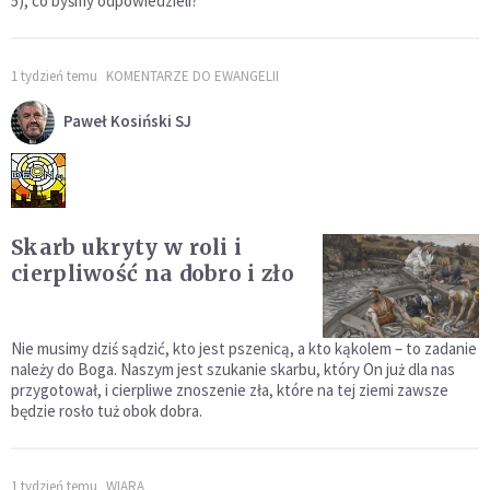
5), co byśmy odpowiedzieli?
1 tydzień temu
KOMENTARZE DO EWANGELII
Paweł Kosiński SJ
Skarb ukryty w roli i
cierpliwość na dobro i zło
Nie musimy dziś sądzić, kto jest pszenicą, a kto kąkolem – to zadanie
należy do Boga. Naszym jest szukanie skarbu, który On już dla nas
przygotował, i cierpliwe znoszenie zła, które na tej ziemi zawsze
będzie rosło tuż obok dobra.
1 tydzień temu
WIARA