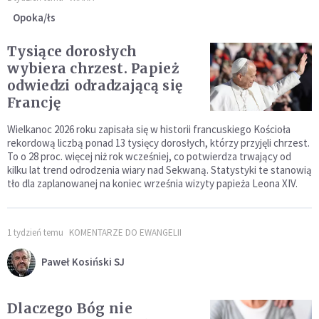
Opoka/łs
Tysiące dorosłych
wybiera chrzest. Papież
odwiedzi odradzającą się
Francję
Wielkanoc 2026 roku zapisała się w historii francuskiego Kościoła
rekordową liczbą ponad 13 tysięcy dorosłych, którzy przyjęli chrzest.
To o 28 proc. więcej niż rok wcześniej, co potwierdza trwający od
kilku lat trend odrodzenia wiary nad Sekwaną. Statystyki te stanowią
tło dla zaplanowanej na koniec września wizyty papieża Leona XIV.
1 tydzień temu
KOMENTARZE DO EWANGELII
Paweł Kosiński SJ
Dlaczego Bóg nie