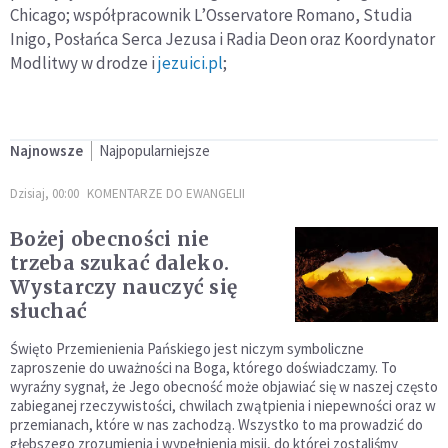
Chicago; współpracownik L’Osservatore Romano, Studia
Inigo, Posłańca Serca Jezusa i Radia Deon oraz Koordynator
Modlitwy w drodze i
jezuici.pl
;
Najnowsze
Najpopularniejsze
Dzisiaj, 00:00
KOMENTARZE DO EWANGELII
Bożej obecności nie
trzeba szukać daleko.
Wystarczy nauczyć się
słuchać
Święto Przemienienia Pańskiego jest niczym symboliczne
zaproszenie do uważności na Boga, którego doświadczamy. To
wyraźny sygnał, że Jego obecność może objawiać się w naszej często
zabieganej rzeczywistości, chwilach zwątpienia i niepewności oraz w
przemianach, które w nas zachodzą. Wszystko to ma prowadzić do
głębszego zrozumienia i wypełnienia misji, do której zostaliśmy