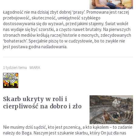
Łagodność nie ma dzisiaj zbyt dobrej ‘prasy’. Promowana jest raczej
przebojowość, skuteczność, umiejętność szybkiego
dostosowywania się do wyzwań, przed jakimi stajemy. Świat wokół
nas wydaje się być szorstki, a często nawet brutalny. Na pierwszych
stronach mediów królują raczej historie o mocnych, zdecydowanych
‘bohaterach’. Specjalnie piszę to w cudzysłowie, bo to zwykle nie
jest postawa godna naśladowania.
1 tydzień temu
WIARA
Skarb ukryty w roli i
cierpliwość na dobro i zło
Nie musimy dziś sądzić, kto jest pszenicą, a kto kąkolem – to zadanie
należy do Boga. Naszym jest szukanie skarbu, który On już dla nas