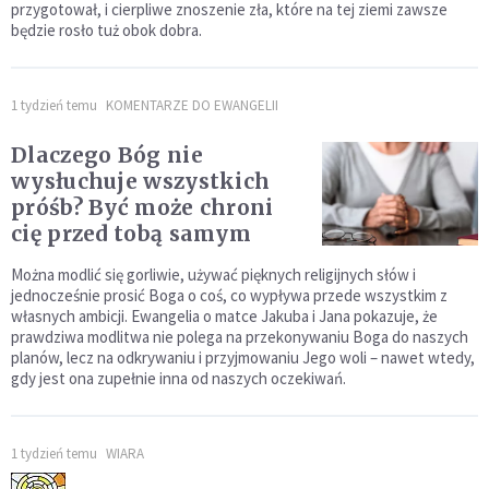
przygotował, i cierpliwe znoszenie zła, które na tej ziemi zawsze
będzie rosło tuż obok dobra.
1 tydzień temu
KOMENTARZE DO EWANGELII
Dlaczego Bóg nie
wysłuchuje wszystkich
próśb? Być może chroni
cię przed tobą samym
Można modlić się gorliwie, używać pięknych religijnych słów i
jednocześnie prosić Boga o coś, co wypływa przede wszystkim z
własnych ambicji. Ewangelia o matce Jakuba i Jana pokazuje, że
prawdziwa modlitwa nie polega na przekonywaniu Boga do naszych
planów, lecz na odkrywaniu i przyjmowaniu Jego woli – nawet wtedy,
gdy jest ona zupełnie inna od naszych oczekiwań.
1 tydzień temu
WIARA