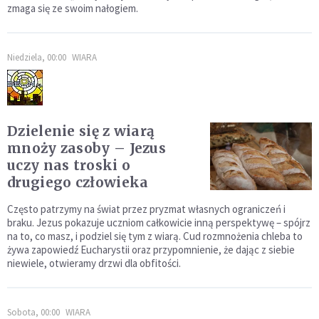
zmaga się ze swoim nałogiem.
Niedziela, 00:00
WIARA
Dzielenie się z wiarą
mnoży zasoby – Jezus
uczy nas troski o
drugiego człowieka
Często patrzymy na świat przez pryzmat własnych ograniczeń i
braku. Jezus pokazuje uczniom całkowicie inną perspektywę – spójrz
na to, co masz, i podziel się tym z wiarą. Cud rozmnożenia chleba to
żywa zapowiedź Eucharystii oraz przypomnienie, że dając z siebie
niewiele, otwieramy drzwi dla obfitości.
Sobota, 00:00
WIARA