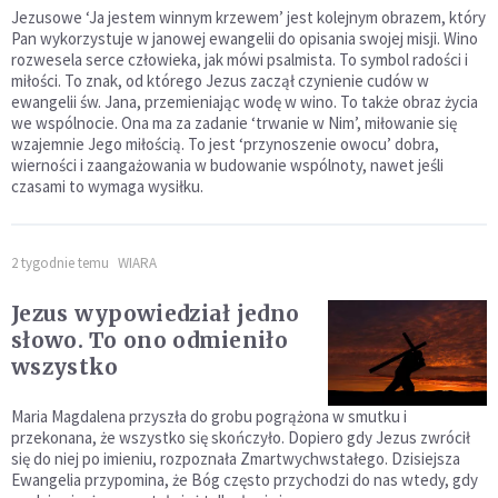
Jezusowe ‘Ja jestem winnym krzewem’ jest kolejnym obrazem, który
Pan wykorzystuje w janowej ewangelii do opisania swojej misji. Wino
rozwesela serce człowieka, jak mówi psalmista. To symbol radości i
miłości. To znak, od którego Jezus zaczął czynienie cudów w
ewangelii św. Jana, przemieniając wodę w wino. To także obraz życia
we wspólnocie. Ona ma za zadanie ‘trwanie w Nim’, miłowanie się
wzajemnie Jego miłością. To jest ‘przynoszenie owocu’ dobra,
wierności i zaangażowania w budowanie wspólnoty, nawet jeśli
czasami to wymaga wysiłku.
2 tygodnie temu
WIARA
Jezus wypowiedział jedno
słowo. To ono odmieniło
wszystko
Maria Magdalena przyszła do grobu pogrążona w smutku i
przekonana, że wszystko się skończyło. Dopiero gdy Jezus zwrócił
się do niej po imieniu, rozpoznała Zmartwychwstałego. Dzisiejsza
Ewangelia przypomina, że Bóg często przychodzi do nas wtedy, gdy