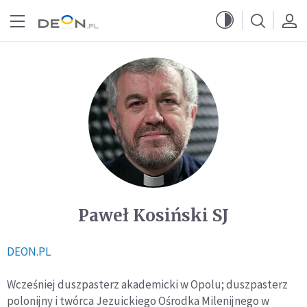
Przejdź do menu głównego
Przejdź do treści
Paweł Kosiński SJ
DEON.PL
Wcześniej duszpasterz akademicki w Opolu; duszpasterz
polonijny i twórca Jezuickiego Ośrodka Milenijnego w