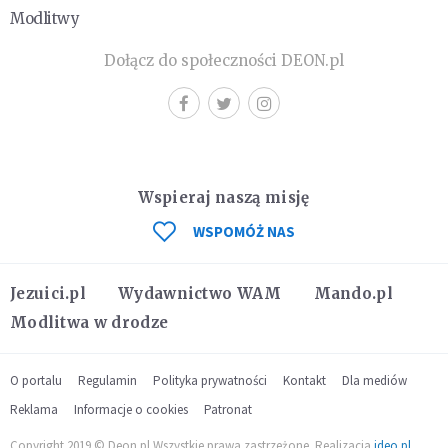
Modlitwy
Dołącz do społeczności DEON.pl
Wspieraj naszą misję
WSPOMÓŻ NAS
Jezuici.pl
Wydawnictwo WAM
Mando.pl
Modlitwa w drodze
O portalu
Regulamin
Polityka prywatności
Kontakt
Dla mediów
Reklama
Informacje o cookies
Patronat
Copyright 2019 © Deon.pl Wszystkie prawa zastrzeżone. Realizacja
ideo.pl