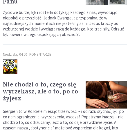
Panu
Życiowe burze, lęk i rozterki dotykają każdego z nas, wywołując
niepokój o przyszłość. Jednak Ewangelia przypomina, że w
najtrudniejszych momentach nie jesteśmy sami. Jezus kroczy po
wzburzonej wodzie i wyciąga rękę do każdego, kto traci siły. Odrzuć
lęk i uwierz w Jego uspokajającą obecność.
Niedziela, 04:00
KOMENTARZE
Nie chodzi o to, czego się
wyrzekasz, ale o to, po co
żyjesz
Sierpień to w Kościele miesiąc trzeźwości – i od razu słychać jęki: po
co nam ograniczenia, wyrzeczenia, asceza? Popatrzmy inaczej – nie
chodzi o to, co odrzucamy, lecz o to, co daje prawdziwe życie. A
czasem nasza „abstynencja” może być wsparciem dla kogoś, kto