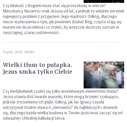
Czy bliskość z Bogiem może stać się przeszkodą w wierze?
Mieszkańcy Nazaretu znali Jezusa od lat, a jednak to właśnie oni mieli
największy problem z przyjęciem Jego mądrości. Odkryj, dlaczego
nasze wyobrażenia o tym, jak powinien działać Bóg, często stają się
murem nie do przebicia i co zrobić, by wreszcie dostrzec sacrum w
zwyczajnej, szarej codzienności.
Piątek, 00:00
WIARA
Wielki tłum to pułapka.
Jezus szuka tylko Ciebie
Czy kiedykolwiek czułeś się tylko anonimowym elementem tłumu?
Jezus stawia dziś twarde warunki, które mogą brzmieć szokująco,
jeśli nie zrozumiemy ich głębi. Odkryj, jak św. Ignacy Loyola
odczytywał trudne słowa o „nienawiści” do najbliższych i dowiedz
się, dlaczego każda wielka budowa w Twoim życiu musi zacząć się od
odważnej i chłodnej kalkulacji serca.