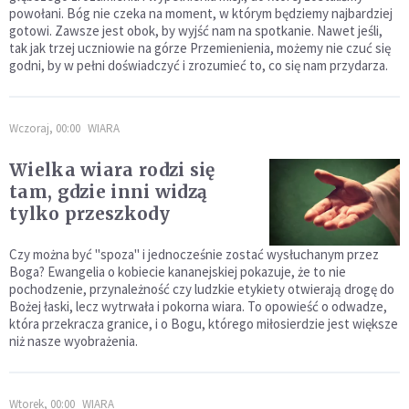
powołani. Bóg nie czeka na moment, w którym będziemy najbardziej
gotowi. Zawsze jest obok, by wyjść nam na spotkanie. Nawet jeśli,
tak jak trzej uczniowie na górze Przemienienia, możemy nie czuć się
godni, by w pełni doświadczyć i zrozumieć to, co się nam przydarza.
Wczoraj, 00:00
WIARA
Wielka wiara rodzi się
tam, gdzie inni widzą
tylko przeszkody
Czy można być "spoza" i jednocześnie zostać wysłuchanym przez
Boga? Ewangelia o kobiecie kananejskiej pokazuje, że to nie
pochodzenie, przynależność czy ludzkie etykiety otwierają drogę do
Bożej łaski, lecz wytrwała i pokorna wiara. To opowieść o odwadze,
która przekracza granice, i o Bogu, którego miłosierdzie jest większe
niż nasze wyobrażenia.
Wtorek, 00:00
WIARA