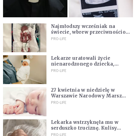
Najmłodszy wcześniak na
świecie, wbrew przeciwnościom,
świętują swoje 1. urodziny
PRO-LIFE
Lekarze uratowali życie
nienarodzonego dziecka,
przeprowadzając ryzykowną
PRO-LIFE
operację przed jego przyjściem
na świat
27 kwietnia w niedzielę w
Warszawie Narodowy Marsz
Życia. Błogosławi abp Adrian
PRO-LIFE
Galbas
Lekarka wstrzyknęła mu w
serduszko truciznę. Kulisy
zabójstwa małego Felka w
PRO-LIFE