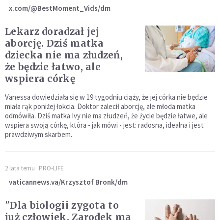
x.com/@BestMoment_Vids/dm
Lekarz doradzał jej
aborcję. Dziś matka
dziecka nie ma złudzeń,
że będzie łatwo, ale
wspiera córkę
Vanessa dowiedziała się w 19 tygodniu ciąży, że jej córka nie będzie
miała rąk poniżej łokcia. Doktor zalecił aborcję, ale młoda matka
odmówiła. Dziś matka Ivy nie ma złudzeń, że życie będzie łatwe, ale
wspiera swoją córkę, która - jak mówi - jest: radosna, idealna i jest
prawdziwym skarbem.
2 lata temu
PRO-LIFE
vaticannews.va/Krzysztof Bronk/dm
"Dla biologii zygota to
już człowiek. Zarodek ma