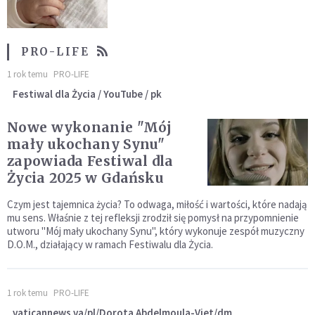
Oleśnicy
PRO-LIFE
1 rok temu
PRO-LIFE
Festiwal dla Życia / YouTube / pk
Nowe wykonanie "Mój
mały ukochany Synu"
zapowiada Festiwal dla
Życia 2025 w Gdańsku
Czym jest tajemnica życia? To odwaga, miłość i wartości, które nadają
mu sens. Właśnie z tej refleksji zrodził się pomysł na przypomnienie
utworu "Mój mały ukochany Synu", który wykonuje zespół muzyczny
D.O.M., działający w ramach Festiwalu dla Życia.
1 rok temu
PRO-LIFE
vaticannews.va/pl/Dorota Abdelmoula-Viet/dm