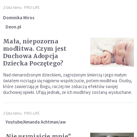
2 lata temu
PRO-LIFE
Dominika Miros
Deon.pl
Mała, niepozorna
modlitwa. Czym jest
Duchowa Adopcja
Dziecka Poczętego?
Nad nienarodzonym dzieckiem, zagrożonym śmiercią i jego małym
światem rozciąga się najpierw współczucie, potem modlitwa. Osoby,
które zawierzają je Bogu, raczej nie zobaczą efektów swojej
duchowej opieki. Ufają jednak, że ich modlitwy zostaną wysłuchane.
2 lata temu
PRO-LIFE
Youtube/Amanda Achtman/aw
„Nie usypiajcie mnie”.