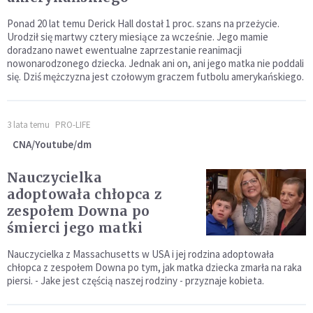
Ponad 20 lat temu Derick Hall dostał 1 proc. szans na przeżycie.
Urodził się martwy cztery miesiące za wcześnie. Jego mamie
doradzano nawet ewentualne zaprzestanie reanimacji
nowonarodzonego dziecka. Jednak ani on, ani jego matka nie poddali
się. Dziś mężczyzna jest czołowym graczem futbolu amerykańskiego.
3 lata temu
PRO-LIFE
CNA/Youtube/dm
Nauczycielka
adoptowała chłopca z
zespołem Downa po
śmierci jego matki
Nauczycielka z Massachusetts w USA i jej rodzina adoptowała
chłopca z zespołem Downa po tym, jak matka dziecka zmarła na raka
piersi. - Jake jest częścią naszej rodziny - przyznaje kobieta.