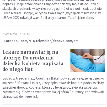
depresję. Moje emocjonalne rany odziedziczyły moje dzieci - tak o
skutkach urodzenia w wyniku surogacji mówi w swoim świadectwie
Olivia Maurel. Dodaje, że rynek związany z „wynajęciem brzucha” w
USA w 2022 roku był wart 2 miliardy dolarów. To oficjalne dane.
2 lata temu
PRO-LIFE
Facebook.com/NTDTelevision/deon24.com/dm
Lekarz namawiał ją na
aborcję. Po urodzeniu
dziecka kobieta napisała
do niego list
Będąc w trzeciej ciąży Courtney Baker dowiedziała się, że jej dziecko
ma zespół Downa. Lekarz, który opiekował się kobietą podczas ciąży,
zalecił jej aborcję. Kobieta, która od lekarza oczekiwała wsparcia,
załamała się. Kiedy na świat przyszła jej córka Courtney, zdecydowała
się napisać do niego list.