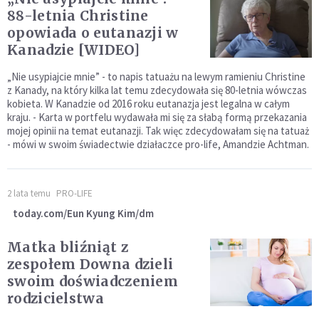
88-letnia Christine
opowiada o eutanazji w
Kanadzie [WIDEO]
„Nie usypiajcie mnie” - to napis tatuażu na lewym ramieniu Christine
z Kanady, na który kilka lat temu zdecydowała się 80-letnia wówczas
kobieta. W Kanadzie od 2016 roku eutanazja jest legalna w całym
kraju. - Karta w portfelu wydawała mi się za słabą formą przekazania
mojej opinii na temat eutanazji. Tak więc zdecydowałam się na tatuaż
- mówi w swoim świadectwie działaczce pro-life, Amandzie Achtman.
2 lata temu
PRO-LIFE
today.com/Eun Kyung Kim/dm
Matka bliźniąt z
zespołem Downa dzieli
swoim doświadczeniem
rodzicielstwa