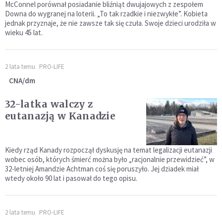
McConnel porównał posiadanie bliźniąt dwujajowych z zespołem
Downa do wygranej na loterii. „To tak rzadkie i niezwykłe”. Kobieta
jednak przyznaje, że nie zawsze tak się czuła. Swoje dzieci urodziła w
wieku 45 lat.
2 lata temu
PRO-LIFE
CNA/dm
32-latka walczy z
eutanazją w Kanadzie
Kiedy rząd Kanady rozpoczął dyskusję na temat legalizacji eutanazji
wobec osób, których śmierć można było „racjonalnie przewidzieć”, w
32-letniej Amandzie Achtman coś się poruszyło. Jej dziadek miał
wtedy około 90 lat i pasował do tego opisu.
2 lata temu
PRO-LIFE