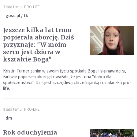
3 lata temu
PRO-LIFE
gosc.pl / tk
Jeszcze kilka lat temu
popierała aborcję. Dziś
przyznaje: "W moim
sercu jest dziura w
kształcie Boga"
Kristin Turner zanim w swoim życiu spotkała Boga i się nawróciła,
żarliwie popierała aborcję i uważała, że jest ona "dobra dla
społeczeństwa". Dziś jest szczęśliwą chrześcijanką i działaczką pro-
life.
3 lata temu
PRO-LIFE
dm
Rok od uchylenia