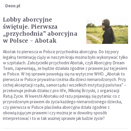
Deon.pl
Lobby aborcyjne
świętuje. Pierwsza
„przychodnia” aborcyjna
w Polsce - Abotak
Abotak to pierwsza w Polsce przychodnia aborcyjna. Do tej pory
legalną terminację ciąży w naszym kraju można było wykonywać tylko
w szpitalach. Założycielki przychodni Abotak, czyli Aborcyjny Dream
Team, zapewniają, że będzie działała zgodnie z prawem już tej jesieni
w Polsce. W tej sprawie powołują się na wytyczne WHO. „Abotak to
pierwsza w Polsce prywatna rzeźnia dla dzieci nienarodzonych. Przy
cichej akceptacji rządu, samorządu i wszelkich instytucji państwa” –
przekonuje jednak działacz pro-life, Mikołaj Brzyski, z organizacji
Ratuj Życie. W kwestii Abotaku od razu pojawiają się pytania: co z
przyrodzonym prawem do życia każdego nienarodzonego dziecka,
czy pierwsza w Polsce placówka aborcyjna działa zgodnie z
obowiązującym prawem i czy można je w dowolny sposób
interpretować i to w tak ważnej sprawie jak ludzie życie?