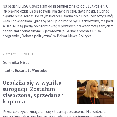
Na badaniu USG usłyszałam od przemiłej ginekolog: „12 tydzień. O,
jak pięknie dzidziuś się rozwija. Ma dwie rączki, dwie nóżki, słuchać
pięknie bicie serca”. Po czym lekarka usiadła do biurka, zobaczyła mój
wiek i powiedziała: „proszę pani, płód może być uszkodzony, ma pani
40 lat. Muszę panią poinformować o pewnych prawach związanych z
badaniami prenatalnymi” - powiedziała Barbara Socha z PiS w
programie „Debata polityczna” w Polsat News Polityka.
2 lata temu
PRO-LIFE
Dominika Miros
Letra Escarlata/Youtube
Urodziła się w wyniku
surogacji: Zostałam
stworzona, sprzedana i
kupiona
Przez całe życie zmagałam się z traumą porzucenia. Nie widziałam
kim jestem i skąd pochodzę. Walczyłam z uzależnieniami, miałam