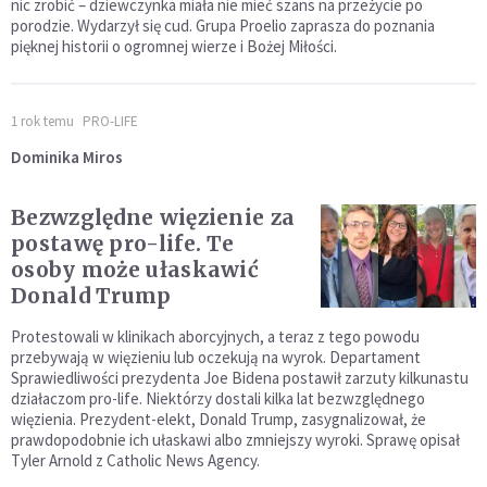
nic zrobić – dziewczynka miała nie mieć szans na przeżycie po
porodzie. Wydarzył się cud. Grupa Proelio zaprasza do poznania
pięknej historii o ogromnej wierze i Bożej Miłości.
1 rok temu
PRO-LIFE
Dominika Miros
Bezwzględne więzienie za
postawę pro-life. Te
osoby może ułaskawić
Donald Trump
Protestowali w klinikach aborcyjnych, a teraz z tego powodu
przebywają w więzieniu lub oczekują na wyrok. Departament
Sprawiedliwości prezydenta Joe Bidena postawił zarzuty kilkunastu
działaczom pro-life. Niektórzy dostali kilka lat bezwzględnego
więzienia. Prezydent-elekt, Donald Trump, zasygnalizował, że
prawdopodobnie ich ułaskawi albo zmniejszy wyroki. Sprawę opisał
Tyler Arnold z Catholic News Agency.