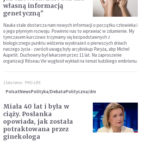
własną informacją
genetyczną"
Nauka stale dostarcza nam nowych informacji o początku człowieka i
o jego płynnym rozwoju. Powinno nas to wprawiać w zdumienie. My
tymczasem kurczowo trzymamy się bezpodstawnych z
biologicznego punktu widzenia wyobrażeń o pierwszych dniach
naszego życia - zwrócił uwagę były arcybiskup Paryża, abp Michel
Aupetit. Duchowny był lekarzem przez 11 lat. Na zaproszenie
organizacji Réseau Vie wygłosił wykład na temat ludzkiego embrionu.
2 lata temu
PRO-LIFE
PolsatNewsPolityka/DebataPolityczna/dm
Miała 40 lat i była w
ciąży. Posłanka
opowiada, jak została
potraktowana przez
ginekologa