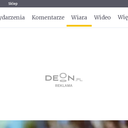
g
Sklep
Wię
darzenia
Komentarze
Wiara
Wideo