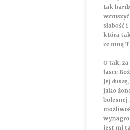
tak bardz
wzruszyć
słabość i
która tak
ze mną T
O tak, z
łasce Boż
Jej duszę
jako żon
bolesnej 
możliwośc
wynagrodz
jest mi t