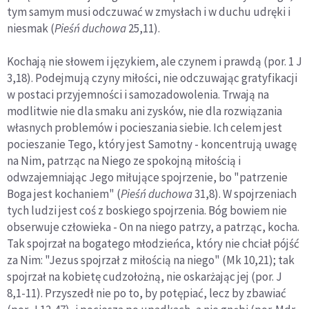
tym samym musi odczuwać w zmysłach i w duchu udręki i
niesmak (
Pieśń duchowa
25,11).
Kochają nie słowem i językiem, ale czynem i prawdą (por. 1 J
3,18). Podejmują czyny miłości, nie odczuwając gratyfikacji
w postaci przyjemności i samozadowolenia. Trwają na
modlitwie nie dla smaku ani zysków, nie dla rozwiązania
własnych problemów i pocieszania siebie. Ich celem jest
pocieszanie Tego, który jest Samotny - koncentrują uwagę
na Nim, patrząc na Niego ze spokojną miłością i
odwzajemniając Jego miłujące spojrzenie, bo "patrzenie
Boga jest kochaniem" (
Pieśń ducho­wa
31,8). W spojrzeniach
tych ludzi jest coś z boskiego spoj­rzenia. Bóg bowiem nie
obserwuje człowieka - On na niego patrzy, a patrząc, kocha.
Tak spojrzał na bogatego młodzień­ca, który nie chciał pójść
za Nim: "Jezus spojrzał z miłością na niego" (Mk 10,21); tak
spojrzał na kobietę cudzołożną, nie oskarżając jej (por. J
8,1-11). Przyszedł nie po to, by potępiać, lecz by zbawiać