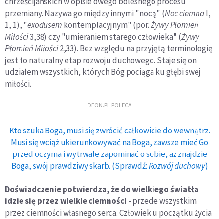
chrześcijań­skich w opisie owego bolesnego procesu
przemiany. Nazywa go między innymi "nocą" (
Noc ciemna
I,
1, 1), "
exodusem
kontem­placyjnym" (por.
Żywy Płomień
Miłości
3,38) czy "umieraniem starego człowieka" (
Żywy
Płomień Miłości
2,33). Bez względu na przyjętą terminologię
jest to naturalny etap rozwoju duchowe­go. Staje się on
udziałem wszystkich, których Bóg pociąga ku głębi swej
miłości.
DEON.PL POLECA
Kto szuka Boga, musi się zwrócić całkowicie do wewnątrz.
Musi się wciąż ukierunkowywać na Boga, zawsze mieć Go
przed oczyma i wytrwale zapominać o sobie, aż znajdzie
Boga, swój prawdziwy skarb. (Sprawdź:
Rozwój duchowy
)
Doświadczenie potwierdza, że do wielkiego światła
idzie się przez wielkie ciemności
- przede wszystkim
przez ciemności własnego serca. Człowiek u początku życia