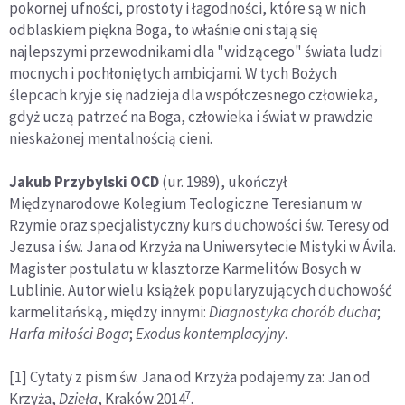
pokornej ufności, prostoty i łagodności, które są w nich
odblaskiem pięk­na Boga, to właśnie oni stają się
najlepszymi przewodnikami dla "widzącego" świata ludzi
mocnych i pochłoniętych ambi­cjami. W tych Bożych
ślepcach kryje się nadzieja dla współcze­snego człowieka,
gdyż uczą patrzeć na Boga, człowieka i świat w prawdzie
nieskażonej mentalnością cieni.
Jakub Przybylski OCD
(ur. 1989), ukończył
Międzynarodowe Kolegium Teologiczne Teresianum w
Rzymie oraz specjalistyczny kurs duchowości św. Teresy od
Je­zusa i św. Jana od Krzyża na Uniwersytecie Mistyki w Ávila.
Magister postulatu w klasztorze Karmelitów Bosych w
Lublinie. Autor wielu książek popularyzujących duchowość
karmelitańską, między innymi:
Diagnostyka chorób ducha
;
Harfa miłości Boga
;
Exodus kontemplacyjny
.
[1] Cytaty z pism św. Jana od Krzyża podajemy za: Jan od
7
Krzyża,
Dzieła
, Kraków 2014
.