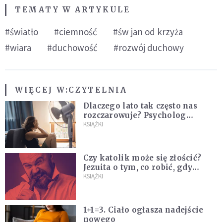
TEMATY W ARTYKULE
#światło
#ciemność
#św jan od krzyża
#wiara
#duchowość
#rozwój duchowy
WIĘCEJ W:
CZYTELNIA
Dlaczego lato tak często nas
rozczarowuje? Psycholog
wyjaśnia, skąd bierze się presja
KSIĄŻKI
na "najlepsze wakacje życia"
Czy katolik może się złościć?
Jezuita o tym, co robić, gdy
puszczają nam nerwy
KSIĄŻKI
1+1=3. Ciało ogłasza nadejście
nowego