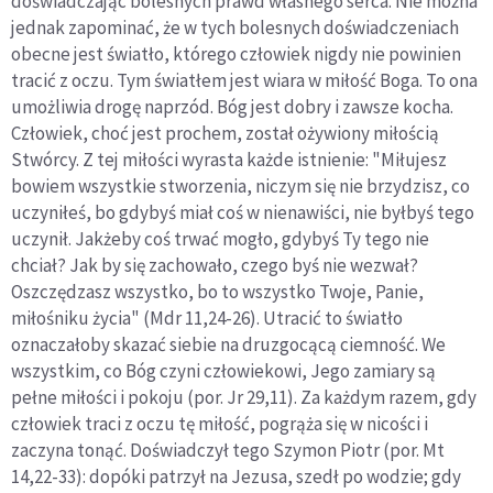
doświadczając bolesnych prawd własnego serca. Nie można
jednak zapominać, że w tych bolesnych doświadczeniach
obecne jest światło, którego czło­wiek nigdy nie powinien
tracić z oczu. Tym światłem jest wiara w miłość Boga. To ona
umożliwia drogę naprzód. Bóg jest do­bry i zawsze kocha.
Człowiek, choć jest prochem, został oży­wiony miłością
Stwórcy. Z tej miłości wyrasta każde istnienie: "Miłujesz
bowiem wszystkie stworzenia, niczym się nie brzy­dzisz, co
uczyniłeś, bo gdybyś miał coś w nienawiści, nie był­byś tego
uczynił. Jakżeby coś trwać mogło, gdybyś Ty tego nie
chciał? Jak by się zachowało, czego byś nie wezwał?
Oszczę­dzasz wszystko, bo to wszystko Twoje, Panie,
miłośniku życia" (Mdr 11,24-26). Utracić to światło
oznaczałoby skazać siebie na druzgocącą ciemność. We
wszystkim, co Bóg czyni czło­wiekowi, Jego zamiary są
pełne miłości i pokoju (por. Jr 29,11). Za każdym razem, gdy
człowiek traci z oczu tę miłość, pogrąża się w nicości i
zaczyna tonąć. Doświadczył tego Szymon Piotr (por. Mt
14,22-33): dopóki patrzył na Jezusa, szedł po wodzie; gdy