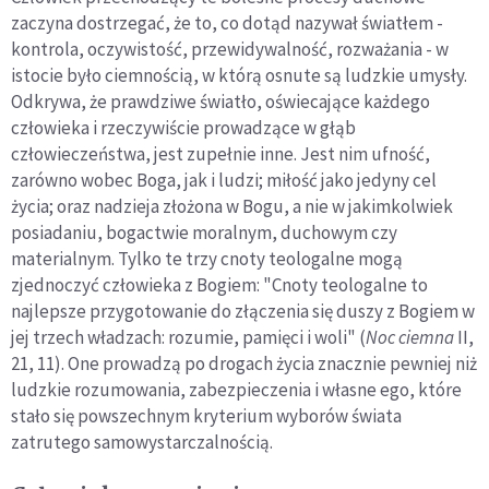
zaczyna dostrzegać, że to, co dotąd nazywał światłem -
kontrola, oczy­wistość, przewidywalność, rozważania - w
istocie było ciemnością, w którą osnute są ludzkie umysły.
Odkrywa, że prawdziwe światło, oświecające każdego
człowieka i rzeczywiście prowa­dzące w głąb
człowieczeństwa, jest zupełnie inne. Jest nim uf­ność,
zarówno wobec Boga, jak i ludzi; miłość jako jedyny cel
życia; oraz nadzieja złożona w Bogu, a nie w jakimkolwiek
po­siadaniu, bogactwie moralnym, duchowym czy
materialnym. Tylko te trzy cnoty teologalne mogą
zjednoczyć człowieka z Bo­giem: "Cnoty teologalne to
najlepsze przygotowanie do złącze­nia się duszy z Bogiem w
jej trzech władzach: rozumie, pamięci i woli" (
Noc ciemna
II,
21, 11). One prowadzą po drogach życia znacznie pewniej niż
ludzkie rozumowania, zabezpieczenia i własne ego, które
stało się powszechnym kryterium wybo­rów świata
zatrutego samowystarczalnością.