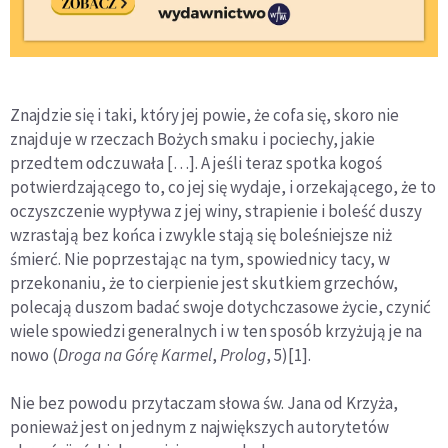
Znajdzie się i taki, który jej powie, że cofa się, skoro nie
znajduje w rzeczach Bożych smaku i pociechy, jakie
przedtem odczuwała […]. A jeśli teraz spotka kogoś
potwierdzającego to, co jej się wyda­je, i orzekającego, że to
oczyszczenie wypływa z jej winy, strapienie i boleść duszy
wzrastają bez końca i zwykle stają się boleśniejsze niż
śmierć. Nie poprzestając na tym, spowiednicy tacy, w
przekonaniu, że to cierpienie jest skutkiem grzechów,
polecają duszom badać swoje dotychczasowe życie, czynić
wiele spowiedzi generalnych i w ten sposób krzyżują je na
nowo (
Droga na Górę Karmel
,
Prolog
, 5)[1].
Nie bez powodu przytaczam słowa św. Jana od Krzyża,
ponie­waż jest on jednym z największych autorytetów