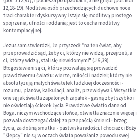
(por. J 12,47), i pociesza po upadkach, a nie gnębi (por. Mdr
12,18-19). Modlitwa osób przechodzących duchowe noce
traci charakter dyskursywny i staje się modli­twą prostego
spojrzenia, ufności i oddania; jest to cecha mo­dlitwy
kontemplacyjnej.
Jezus sam stwierdził, że przyszedł "na ten świat, aby
przepro­wadzić sąd, żeby ci, którzy nie widzą, przejrzeli, a
ci, którzy wi­dzą, stali się niewidomymi" (J 9,39).
Błogosławieni są ci, którzy pozwalają się prowadzić
prawdziwemu światłu: wierze, miłości i nadziei; którzy nie
absolutyzują małych światełek ludzkiej do­czesności -
rozumu, planów, kalkulacji, analiz, przewidywań. Wszystkie
one są jak światła zapalonych zapałek - gasną zbyt szybko i
nie oświetlają ścieżek życia. Prawdziwe światło dane od
Boga, niczym wschodzące słońce, oświetla znacznie więcej i
pozwala dostrzegać dalej: za przepaścią śmierci - brzeg
życia, za doliną smutku - pastwiska radości. I chociaż ci Boży
"ślep­cy" nie są w oczach świata poważani z powodu swej