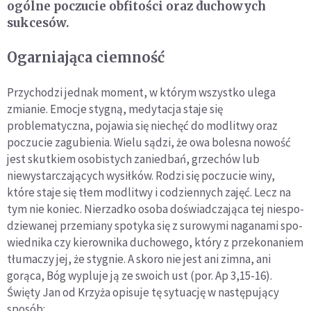
ogólne poczucie obfitości oraz duchowych
sukcesów.
Ogarniająca ciemność
Przychodzi jednak moment, w którym wszystko ulega
zmianie. Emocje stygną, medytacja staje się
problematyczna, pojawia się niechęć do modlitwy oraz
poczucie zagubienia. Wielu sądzi, że owa bolesna nowość
jest skutkiem osobistych zaniedbań, grzechów lub
niewystarczających wysiłków. Rodzi się poczucie winy,
które staje się tłem modlitwy i codziennych zajęć. Lecz na
tym nie koniec. Nierzadko osoba doświadczająca tej niespo­
dziewanej przemiany spotyka się z surowymi naganami spo­
wiednika czy kierownika duchowego, który z przekonaniem
tłumaczy jej, że stygnie. A skoro nie jest ani zimna, ani
gorąca, Bóg wypluje ją ze swoich ust (por. Ap 3,15-16).
Święty Jan od Krzyża opisuje tę sytuację w następujący
sposób: