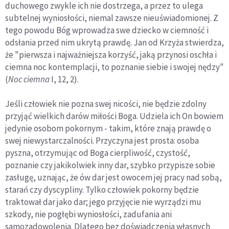
duchowego zwykle ich nie dostrzega, a przez to ulega
subtelnej wyniosłości, nie­mal zawsze nieuświadomionej. Z
tego powodu Bóg wprowadza swe dziecko w ciemność i
odsłania przed nim ukrytą prawdę. Jan od Krzyża stwierdza,
że "pierwsza i najważniejsza korzyść, jaką przynosi oschła i
ciemna noc kontemplacji, to poznanie siebie i swojej nędzy"
(
Noc ciemna
I, 12, 2).
Jeśli człowiek nie pozna swej nicości, nie będzie zdolny
przyjąć wielkich darów miłości Boga. Udziela ich On bowiem
jedynie osobom pokornym - takim, które znają prawdę o
swej niewy­starczalności. Przyczyna jest prosta: osoba
pyszna, otrzymu­jąc od Boga cierpliwość, czystość,
poznanie czy jakikolwiek inny dar, szybko przypisze sobie
zasługę, uznając, że ów dar jest owocem jej pracy nad sobą,
starań czy dyscypliny. Tylko człowiek pokorny będzie
traktował dar jako dar; jego przyję­cie nie wyrządzi mu
szkody, nie pogłębi wyniosłości, zadufania ani
samozadowolenia. Dlatego bez doświadczenia własnych