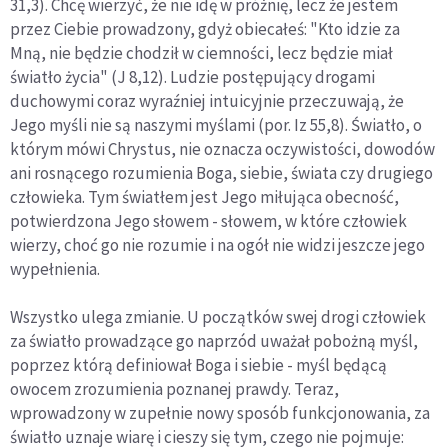
31,3). Chcę wierzyć, że nie idę w próżnię, lecz że jestem
przez Ciebie prowadzony, gdyż obiecałeś: "Kto idzie za
Mną, nie będzie chodził w ciemności, lecz będzie miał
światło ży­cia" (J 8,12). Ludzie postępujący drogami
duchowymi coraz wyraźniej intuicyjnie przeczuwają, że
Jego myśli nie są naszy­mi myślami (por. Iz 55,8). Światło, o
którym mówi Chrystus, nie oznacza oczywistości, dowodów
ani rosnącego rozumie­nia Boga, siebie, świata czy drugiego
człowieka. Tym świa­tłem jest Jego miłująca obecność,
potwierdzona Jego słowem - słowem, w które człowiek
wierzy, choć go nie rozumie i na ogół nie widzi jeszcze jego
wypełnienia.
Wszystko ulega zmianie. U początków swej drogi człowiek
za światło prowadzące go naprzód uważał pobożną myśl,
po­przez którą definiował Boga i siebie - myśl będącą
owocem zrozumienia poznanej prawdy. Teraz,
wprowadzony w zupeł­nie nowy sposób funkcjonowania, za
światło uznaje wiarę i cie­szy się tym, czego nie pojmuje: