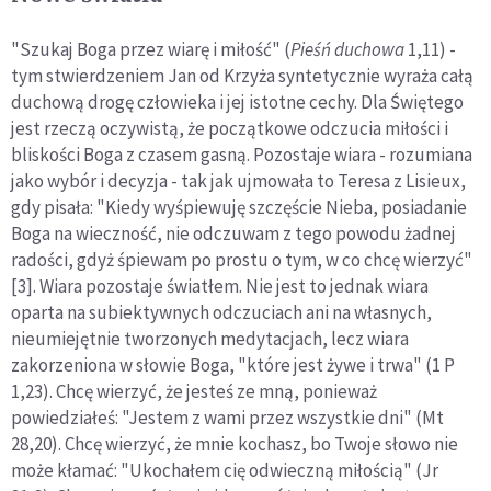
"Szukaj Boga przez wiarę i miłość" (
Pieśń duchowa
1,11) -
tym stwierdzeniem Jan od Krzyża syntetycznie wyraża całą
du­chową drogę człowieka i jej istotne cechy. Dla Świętego
jest rzeczą oczywistą, że początkowe odczucia miłości i
blisko­ści Boga z czasem gasną. Pozostaje wiara - rozumiana
jako wybór i decyzja - tak jak ujmowała to Teresa z Lisieux,
gdy pisała: "Kiedy wyśpiewuję szczęście Nieba, posiadanie
Boga na wieczność, nie odczuwam z tego powodu żadnej
radości, gdyż śpiewam po prostu o tym, w co chcę wierzyć"
[3]. Wiara pozostaje światłem. Nie jest to jednak wiara
oparta na subiektywnych odczuciach ani na własnych,
nieumiejętnie tworzo­nych medytacjach, lecz wiara
zakorzeniona w słowie Boga, "które jest żywe i trwa" (1 P
1,23). Chcę wierzyć, że jesteś ze mną, ponieważ
powiedziałeś: "Jestem z wami przez wszyst­kie dni" (Mt
28,20). Chcę wierzyć, że mnie kochasz, bo Twoje słowo nie
może kłamać: "Ukochałem cię odwieczną miłością" (Jr