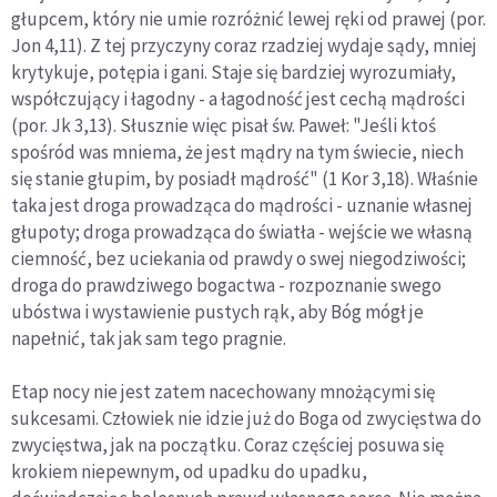
głupcem, który nie umie rozróżnić lewej ręki od prawej (por.
Jon 4,11). Z tej przyczyny coraz rzadziej wydaje sądy, mniej
krytykuje, potępia i gani. Staje się bardziej wyrozumiały,
współczujący i łagodny - a łagodność jest cechą mądrości
(por. Jk 3,13). Słusznie więc pisał św. Paweł: "Jeśli ktoś
spośród was mniema, że jest mądry na tym świecie, niech
się stanie głupim, by posiadł mądrość" (1 Kor 3,18). Właśnie
taka jest droga pro­wadząca do mądrości - uznanie własnej
głupoty; droga prowadząca do światła - wejście we własną
ciemność, bez uciekania od prawdy o swej niegodziwości;
droga do prawdziwego bogac­twa - rozpoznanie swego
ubóstwa i wystawienie pustych rąk, aby Bóg mógł je
napełnić, tak jak sam tego pragnie.
Etap nocy nie jest zatem nacechowany mnożącymi się
sukce­sami. Człowiek nie idzie już do Boga od zwycięstwa do
zwy­cięstwa, jak na początku. Coraz częściej posuwa się
krokiem niepewnym, od upadku do upadku,