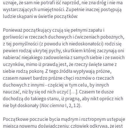
uznaje, że sam nie potrafi iść naprzód, nie zna dróg i nie ma
wystarczających umiejętności. Zupełnie ina­czej postępują
ludzie skąpani w świetle początków:
Ponieważ początkujący czują się pełnymi zapału i
gorliwości w rzeczach duchowych i ćwiczeniach pobożnych,
z tej pomyśl­ności (z powodu ich niedoskonałości) rodzi się
pewien rodzaj ukrytej pychy, skutkiem której zaczynają oni
nabierać niejakiego zadowolenia z samych siebie i ze swoich
uczynków, mimo iż praw­dą jest, że rzeczy święte same z
siebie rodzą pokorę. Z tego źródła wypływają próżne,
czasem nawet bardzo próżne chęci rozmów o rzeczach
duchowych z innymi - częściej w tym celu, by innych
nauczać, niż by się od nich uczyć […]. Czasem te dusze
dochodzą do takiego stanu, iż pragną, aby nikt oprócz nich
nie był dosko­nały (
Noc ciemna
I, 2, 1.2).
Początkowe poczucie bycia mądrym i roztropnym ustępuje
miejsca nowemu doświadczeniu: człowiek odkrywa, że jest