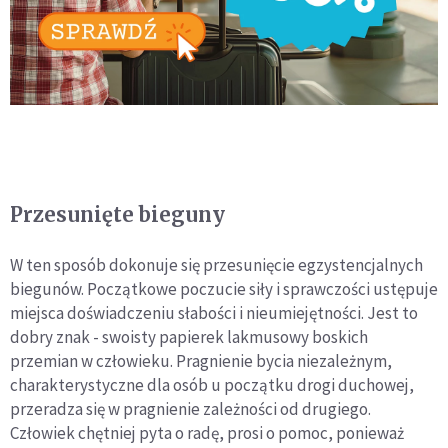
Przesunięte bieguny
W ten sposób dokonuje się przesunięcie egzystencjalnych
bie­gunów. Początkowe poczucie siły i sprawczości ustępuje
miej­sca doświadczeniu słabości i nieumiejętności. Jest to
dobry znak - swoisty papierek lakmusowy boskich
przemian w czło­wieku. Pragnienie bycia niezależnym,
charakterystyczne dla osób u początku drogi duchowej,
przeradza się w pragnienie zależności od drugiego.
Człowiek chętniej pyta o radę, prosi o pomoc, ponieważ