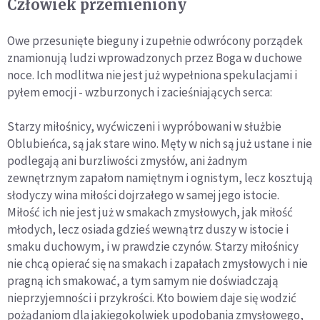
Człowiek przemieniony
Owe przesunięte bieguny i zupełnie odwrócony porządek
zna­mionują ludzi wprowadzonych przez Boga w duchowe
noce. Ich modlitwa nie jest już wypełniona spekulacjami i
pyłem emocji - wzburzonych i zacieśniających serca:
Starzy miłośnicy, wyćwiczeni i wypróbowani w służbie
Oblubieńca, są jak stare wino. Męty w nich są już ustane i nie
podlegają ani burz­liwości zmysłów, ani żadnym
zewnętrznym zapałom namiętnym i ognistym, lecz kosztują
słodyczy wina miłości dojrzałego w samej jego istocie.
Miłość ich nie jest już w smakach zmysłowych, jak mi­łość
młodych, lecz osiada gdzieś wewnątrz duszy w istocie i
smaku duchowym, i w prawdzie czynów. Starzy miłośnicy
nie chcą opierać się na smakach i zapałach zmysłowych i nie
pragną ich smakować, a tym samym nie doświadczają
nieprzyjemności i przykrości. Kto bowiem daje się wodzić
pożądaniom dla jakiegokolwiek upodoba­nia zmysłowego,