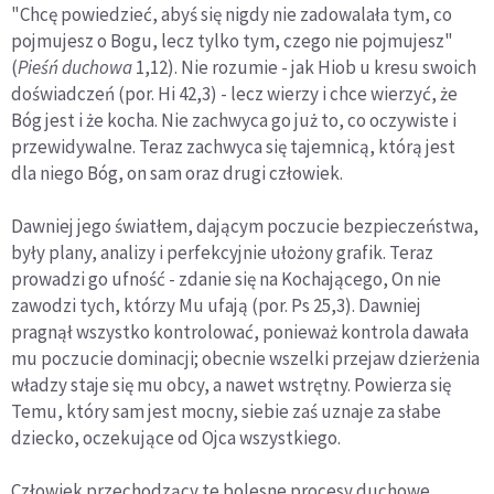
"Chcę powiedzieć, abyś się ni­gdy nie zadowalała tym, co
pojmujesz o Bogu, lecz tylko tym, czego nie pojmujesz"
(
Pieśń duchowa
1,12). Nie rozumie - jak Hiob u kresu swoich
doświadczeń (por. Hi 42,3) - lecz wierzy i chce wierzyć, że
Bóg jest i że kocha. Nie zachwyca go już to, co oczywiste i
przewidywalne. Teraz zachwyca się tajemnicą, którą jest
dla niego Bóg, on sam oraz drugi człowiek.
Dawniej jego światłem, dającym poczucie bezpieczeństwa,
były plany, analizy i perfekcyjnie ułożony grafik. Teraz
prowadzi go ufność - zdanie się na Kochającego, On nie
zawodzi tych, którzy Mu ufają (por. Ps 25,3). Dawniej
pragnął wszystko kontrolować, ponieważ kontrola dawała
mu poczucie dominacji; obecnie wszelki przejaw dzierżenia
władzy staje się mu obcy, a nawet wstrętny. Powierza się
Temu, który sam jest mocny, siebie zaś uznaje za słabe
dziecko, oczekujące od Ojca wszystkiego.
Człowiek przechodzący te bolesne procesy duchowe