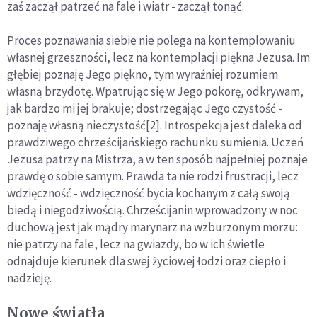
zaś zaczął patrzeć na fale i wiatr - zaczął tonąć.
Proces poznawania siebie nie polega na kontemplowaniu
wła­snej grzeszności, lecz na kontemplacji piękna Jezusa. Im
głę­biej poznaję Jego piękno, tym wyraźniej rozumiem
własną brzydotę. Wpatrując się w Jego pokorę, odkrywam,
jak bardzo mi jej brakuje; dostrzegając Jego czystość -
poznaję własną nieczystość[2]. Introspekcja jest daleka od
prawdziwego chrześcijańskiego rachunku sumienia. Uczeń
Jezusa patrzy na Mi­strza, a w ten sposób najpełniej poznaje
prawdę o sobie samym. Prawda ta nie rodzi frustracji, lecz
wdzięczność - wdzięczność bycia kochanym z całą swoją
biedą i niegodziwością. Chrześci­janin wprowadzony w noc
duchową jest jak mądry marynarz na wzburzonym morzu:
nie patrzy na fale, lecz na gwiazdy, bo w ich świetle
odnajduje kierunek dla swej życiowej łodzi oraz ciepło i
nadzieję.
Nowe światła