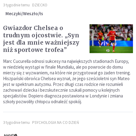
3 tygodnie temu
DZIECKO
Meczyki/Weszło/łs
Gwiazdor Chelsea o
trudnym ojcostwie. „Syn
jest dla mnie ważniejszy
niż sportowe trofea”
Marc Cucurella odnosi sukcesy na największych stadionach Europy,
w niedzielę wystąpi w finale Mundialu, ale po powrocie do domu
mierzy się z wyzwaniem, na które nie przygotował go żaden trening.
Hiszpański obrońca Chelsea wyznał, że jego sześcioletni syn Mateo
jest w spektrum autyzmu. Przez długi czas rodzice nie rozumieli
zachowań dziecka i bezskutecznie szukali pomocy u kolejnych
specjalistów. Dopiero diagnoza postawiona w Londynie i zmiana
szkoły pozwoliły chłopcu odnaleźć spokój.
3 tygodnie temu
PSYCHOLOGIA NA CO DZIEŃ