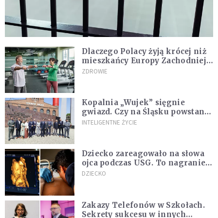
Dlaczego Polacy żyją krócej niż
mieszkańcy Europy Zachodniej?
Ekspertka wskazuje główne
ZDROWIE
przyczyny
Kopalnia „Wujek” sięgnie
gwiazd. Czy na Śląsku powstanie
„Dolina Krzemowa”?
INTELIGENTNE ŻYCIE
Dziecko zareagowało na słowa
ojca podczas USG. To nagranie
podbija sieć
DZIECKO
Zakazy Telefonów w Szkołach.
Sekrety sukcesu w innych