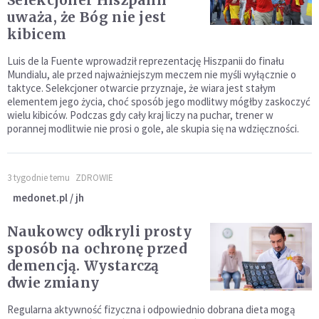
Selekcjoner Hiszpanii
uważa, że Bóg nie jest
kibicem
Luis de la Fuente wprowadził reprezentację Hiszpanii do finału
Mundialu, ale przed najważniejszym meczem nie myśli wyłącznie o
taktyce. Selekcjoner otwarcie przyznaje, że wiara jest stałym
elementem jego życia, choć sposób jego modlitwy mógłby zaskoczyć
wielu kibiców. Podczas gdy cały kraj liczy na puchar, trener w
porannej modlitwie nie prosi o gole, ale skupia się na wdzięczności.
3 tygodnie temu
ZDROWIE
medonet.pl / jh
Naukowcy odkryli prosty
sposób na ochronę przed
demencją. Wystarczą
dwie zmiany
Regularna aktywność fizyczna i odpowiednio dobrana dieta mogą