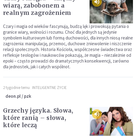
wiarą, zabobonem a
realnym zagrożeniem
Czary i magia od wieków fascynują, budzą lęk i prowokują pytania o
granice wiary, wolności i rozumu. Choć dla jednych są jedynie
symbolem kulturowym lub formą duchowości, dla innych niosą realne
zagrożenia: manipulację, przemoc, duchowe zniewolenie i niszczenie
relacji społecznych. Historia Kościoła, współczesne świadectwa oraz
refleksje teologów i naukowców pokazują, że magia – niezależnie od
epoki – często prowadzi do dramatycznych konsekwencji, zarówno
dla jednostek, jak i całych wspólnot.
2 tygodnie temu
INTELIGENTNE ŻYCIE
deon.pl / pzk
Grzechy języka. Słowa,
które ranią – słowa,
które leczą