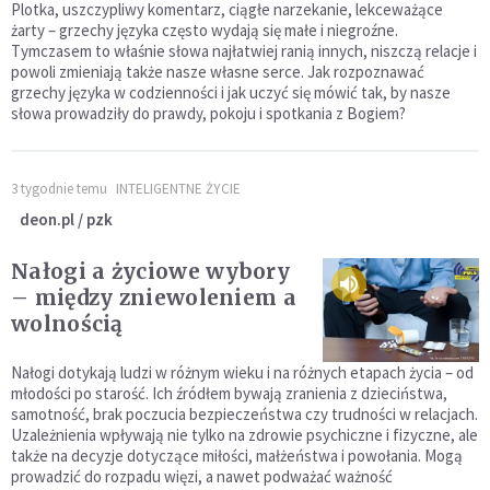
Plotka, uszczypliwy komentarz, ciągłe narzekanie, lekceważące
żarty – grzechy języka często wydają się małe i niegroźne.
Tymczasem to właśnie słowa najłatwiej ranią innych, niszczą relacje i
powoli zmieniają także nasze własne serce. Jak rozpoznawać
grzechy języka w codzienności i jak uczyć się mówić tak, by nasze
słowa prowadziły do prawdy, pokoju i spotkania z Bogiem?
3 tygodnie temu
INTELIGENTNE ŻYCIE
deon.pl / pzk
Nałogi a życiowe wybory
– między zniewoleniem a
wolnością
Nałogi dotykają ludzi w różnym wieku i na różnych etapach życia – od
młodości po starość. Ich źródłem bywają zranienia z dzieciństwa,
samotność, brak poczucia bezpieczeństwa czy trudności w relacjach.
Uzależnienia wpływają nie tylko na zdrowie psychiczne i fizyczne, ale
także na decyzje dotyczące miłości, małżeństwa i powołania. Mogą
prowadzić do rozpadu więzi, a nawet podważać ważność