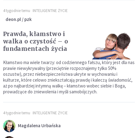
4 tygodnie temu
INTELIGENTNE ŻYCIE
deon.pl / pzk
Prawda, kłamstwo i
walka o czystość – o
fundamentach życia
Kłamstwo ma wiele twarzy: od codziennego fałszu, który jest dla nas
prawie niewykrywalny (przeciętnie rozpoznajemy tylko 50%
oszustw), przez niebezpieczeństwa ukryte w wychowaniu i
kulturze, które celowo zniekształcają prawdę i kaleczą świadomość,
aż po najbardziej intymną walkę – kłamstwo wobec siebie i Boga,
prowadzące do zniewolenia i myśli samobójczych.
4 tygodnie temu
INTELIGENTNE ŻYCIE
Magdalena Urbańska