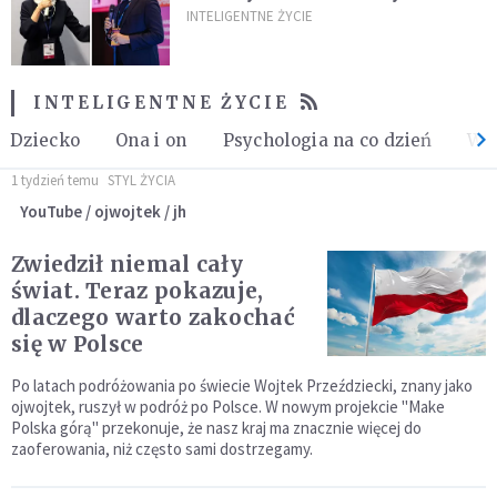
krajach, które nauczyciele i
INTELIGENTNE ŻYCIE
rodzice mogą wykorzystać
[WYWIAD]
INTELIGENTNE ŻYCIE
Dziecko
Ona i on
Psychologia na co dzień
Wyg
1 tydzień temu
STYL ŻYCIA
YouTube / ojwojtek / jh
Zwiedził niemal cały
świat. Teraz pokazuje,
dlaczego warto zakochać
się w Polsce
Po latach podróżowania po świecie Wojtek Przeździecki, znany jako
ojwojtek, ruszył w podróż po Polsce. W nowym projekcie "Make
Polska górą" przekonuje, że nasz kraj ma znacznie więcej do
zaoferowania, niż często sami dostrzegamy.