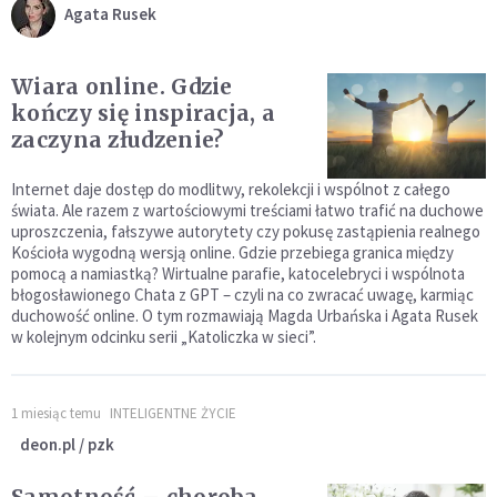
Agata Rusek
Wiara online. Gdzie
kończy się inspiracja, a
zaczyna złudzenie?
Internet daje dostęp do modlitwy, rekolekcji i wspólnot z całego
świata. Ale razem z wartościowymi treściami łatwo trafić na duchowe
uproszczenia, fałszywe autorytety czy pokusę zastąpienia realnego
Kościoła wygodną wersją online. Gdzie przebiega granica między
pomocą a namiastką? Wirtualne parafie, katocelebryci i wspólnota
błogosławionego Chata z GPT – czyli na co zwracać uwagę, karmiąc
duchowość online. O tym rozmawiają Magda Urbańska i Agata Rusek
w kolejnym odcinku serii „Katoliczka w sieci”.
1 miesiąc temu
INTELIGENTNE ŻYCIE
deon.pl / pzk