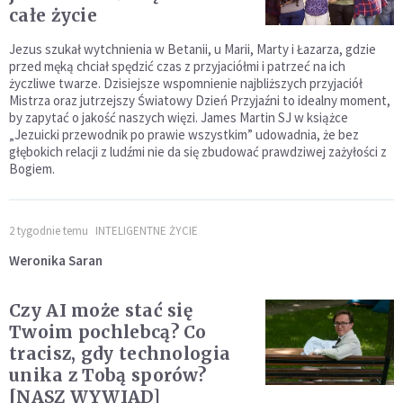
całe życie
Jezus szukał wytchnienia w Betanii, u Marii, Marty i Łazarza, gdzie
przed męką chciał spędzić czas z przyjaciółmi i patrzeć na ich
życzliwe twarze. Dzisiejsze wspomnienie najbliższych przyjaciół
Mistrza oraz jutrzejszy Światowy Dzień Przyjaźni to idealny moment,
by zapytać o jakość naszych więzi. James Martin SJ w książce
„Jezuicki przewodnik po prawie wszystkim” udowadnia, że bez
głębokich relacji z ludźmi nie da się zbudować prawdziwej zażyłości z
Bogiem.
2 tygodnie temu
INTELIGENTNE ŻYCIE
Weronika Saran
Czy AI może stać się
Twoim pochlebcą? Co
tracisz, gdy technologia
unika z Tobą sporów?
[NASZ WYWIAD]