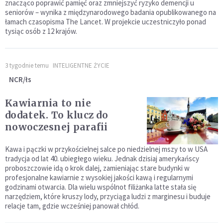
znacząco poprawić pamięć oraz zmniejszyć ryzyko demencji u
seniorów – wynika z międzynarodowego badania opublikowanego na
łamach czasopisma The Lancet. W projekcie uczestniczyło ponad
tysiąc osób z 12 krajów.
3 tygodnie temu
INTELIGENTNE ŻYCIE
NCR/łs
Kawiarnia to nie
dodatek. To klucz do
nowoczesnej parafii
Kawa i pączki w przykościelnej salce po niedzielnej mszy to w USA
tradycja od lat 40. ubiegłego wieku. Jednak dzisiaj amerykańscy
proboszczowie idą o krok dalej, zamieniając stare budynki w
profesjonalne kawiarnie z wysokiej jakości kawą i regularnymi
godzinami otwarcia. Dla wielu wspólnot filiżanka latte stała się
narzędziem, które kruszy lody, przyciąga ludzi z marginesu i buduje
relacje tam, gdzie wcześniej panował chłód.