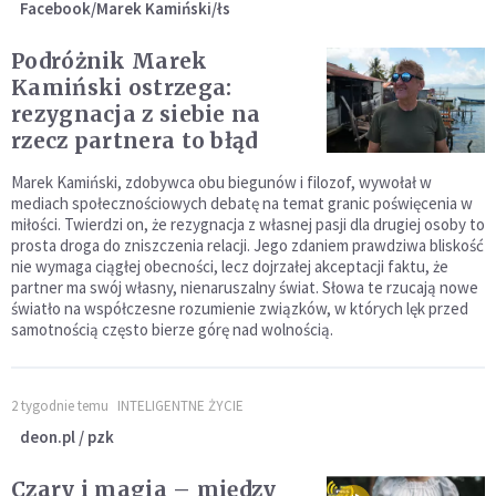
Facebook/Marek Kamiński/łs
Podróżnik Marek
Kamiński ostrzega:
rezygnacja z siebie na
rzecz partnera to błąd
Marek Kamiński, zdobywca obu biegunów i filozof, wywołał w
mediach społecznościowych debatę na temat granic poświęcenia w
miłości. Twierdzi on, że rezygnacja z własnej pasji dla drugiej osoby to
prosta droga do zniszczenia relacji. Jego zdaniem prawdziwa bliskość
nie wymaga ciągłej obecności, lecz dojrzałej akceptacji faktu, że
partner ma swój własny, nienaruszalny świat. Słowa te rzucają nowe
światło na współczesne rozumienie związków, w których lęk przed
samotnością często bierze górę nad wolnością.
2 tygodnie temu
INTELIGENTNE ŻYCIE
deon.pl / pzk
Czary i magia – między