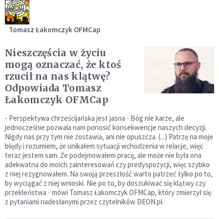
Tomasz Łakomczyk OFMCap
Nieszczęścia w życiu
mogą oznaczać, że ktoś
rzucił na nas klątwę?
Odpowiada Tomasz
Łakomczyk OFMCap
- Perspektywa chrześcijańska jest jasna - Bóg nie karze, ale
jednocześnie pozwala nam ponosić konsekwencje naszych decyzji.
Nigdy nas przy tym nie zostawia, ani nie opuszcza. (...) Patrzę na moje
błędy i rozumiem, że unikałem sytuacji wchodzenia w relacje, więc
teraz jestem sam. Że podejmowałem pracę, ale może nie była ona
adekwatna do moich zainteresowań czy predyspozycji, więc szybko
z niej rezygnowałem. Na swoją przeszłość warto patrzeć tylko po to,
by wyciągać z niej wnioski. Nie po to, by doszukiwać się klątwy czy
przekleństwa - mówi Tomasz Łakomczyk OFMCap, który zmierzył się
z pytaniami nadesłanymi przez czytelników DEON.pl.