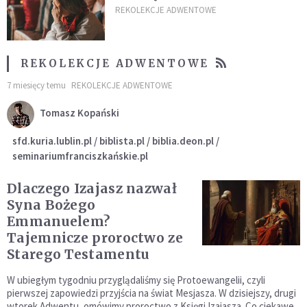
gorliwości? Praktyczne rady
REKOLEKCJE ADWENTOWE
zakonnika
REKOLEKCJE ADWENTOWE
7 miesięcy temu
REKOLEKCJE ADWENTOWE
Tomasz Kopański
sfd.kuria.lublin.pl / biblista.pl / biblia.deon.pl /
seminariumfranciszkańskie.pl
Dlaczego Izajasz nazwał
Syna Bożego
Emmanuelem?
Tajemnicze proroctwo ze
Starego Testamentu
W ubiegłym tygodniu przyglądaliśmy się Protoewangelii, czyli
pierwszej zapowiedzi przyjścia na świat Mesjasza. W dzisiejszy, drugi
wtorek Adwentu, omówimy proroctwo z Księgi Izajasza. Co ciekawe,