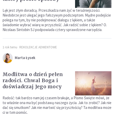
Lęk jest złym doradcą. Przeszkadza nam żyć w teraźniejszości.
Niedobrze jest ulegać jego fałszywym podszeptom. Mądre podejście
polega na tym, by nie podejmować dialogu z lękiem, a także
świadomie wybrać wiarę w przyszłość. Jak radzić sobie z lękiem? O.
Nicolaas Sintobin SJ podpowiada cztery sprawdzone narzędzia.
1 rok temu
REKOLEKCJE ADWENTOWE
Marta Łysek
Modlitwa o dzień pełen
radości. Chwal Boga i
doświadczaj Jego mocy
Radość: tak bardzo nam jej czasem brakuje, a Pismo Święte mówi, że
to właśnie ona ma być podstawą naszego życia. Jak to zrobić? Jak nie
dać się smutkom? Jak nie martwić się przyszłością? Ta modlitwa może
ci w tym pomóc.