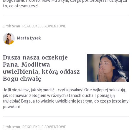
błogosławić i robi to. Mów Mu o tym, czego potrzebujesz i dziękuj za
to, co otrzymujesz!
1 rok temu
REKOLEKCJE ADWENTOWE
Marta Łysek
Dusza nasza oczekuje
Pana. Modlitwa
uwielbienia, którą oddasz
Bogu chwałę
Jeśli nie wiesz, jak się modlić - czytaj psalmy! One najlepiej pokazują,
jak rozmawiać z Bogiem w różnych stanach ducha. I pomagają
uwielbiać Boga, a to właśnie uwielbienie jest tym, do czego jesteśmy
powołani.
1 rok temu
REKOLEKCJE ADWENTOWE