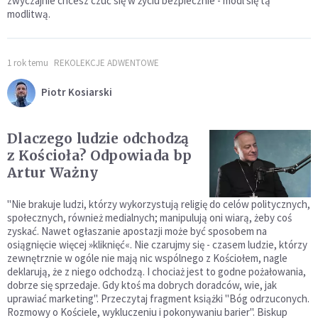
zwyczajnie chcesz czuć się w życiu bezpiecznie - módl się tą
modlitwą.
1 rok temu
REKOLEKCJE ADWENTOWE
Piotr Kosiarski
Dlaczego ludzie odchodzą
z Kościoła? Odpowiada bp
Artur Ważny
"Nie brakuje ludzi, którzy wykorzystują religię do celów poli­tycznych,
społecznych, również medialnych; manipulują oni wiarą, żeby coś
zyskać. Nawet ogłaszanie apostazji może być sposobem na
osiągnięcie więcej »kliknięć«. Nie czarujmy się - czasem ludzie, którzy
zewnętrznie w ogóle nie mają nic wspól­nego z Kościołem, nagle
deklarują, że z niego odchodzą. I cho­ciaż jest to godne pożałowania,
dobrze się sprzedaje. Gdy ktoś ma dobrych doradców, wie, jak
uprawiać marketing". Przeczytaj fragment książki "Bóg odrzuconych.
Rozmowy o Kościele, wykluczeniu i pokonywaniu barier". Biskup