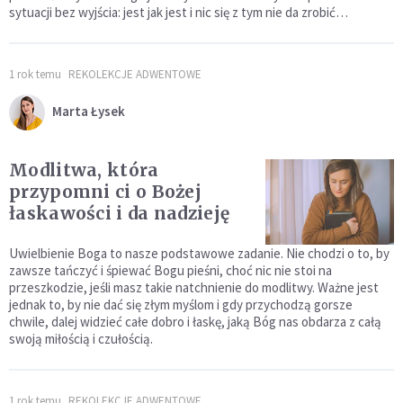
sytuacji bez wyjścia: jest jak jest i nic się z tym nie da zrobić…
1 rok temu
REKOLEKCJE ADWENTOWE
Marta Łysek
Modlitwa, która
przypomni ci o Bożej
łaskawości i da nadzieję
Uwielbienie Boga to nasze podstawowe zadanie. Nie chodzi o to, by
zawsze tańczyć i śpiewać Bogu pieśni, choć nic nie stoi na
przeszkodzie, jeśli masz takie natchnienie do modlitwy. Ważne jest
jednak to, by nie dać się złym myślom i gdy przychodzą gorsze
chwile, dalej widzieć całe dobro i łaskę, jaką Bóg nas obdarza z całą
swoją miłością i czułością.
1 rok temu
REKOLEKCJE ADWENTOWE