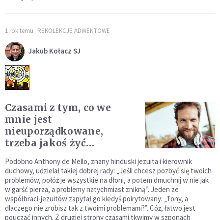
1 rok temu
REKOLEKCJE ADWENTOWE
Jakub Kołacz SJ
Czasami z tym, co we
mnie jest
nieuporządkowane,
trzeba jakoś żyć…
Podobno Anthony de Mello, znany hinduski jezuita i kierownik
duchowy, udzielał takiej dobrej rady: „Jeśli chcesz pozbyć się twoich
problemów, połóż je wszystkie na dłoni, a potem dmuchnij w nie jak
w garść pierza, a problemy natychmiast znikną”. Jeden ze
współbraci-jezuitów zapytał go kiedyś poirytowany: „Tony, a
dlaczego nie zrobisz tak z twoimi problemami?”. Cóż, łatwo jest
pouczać innych. Z drugiej strony czasami tkwimy w szponach