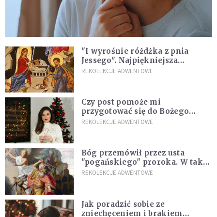
"I wyrośnie różdżka z pnia
Jessego". Najpiękniejsza
zapowiedź Mesjasza w Piśmie
REKOLEKCJE ADWENTOWE
Świętym
Czy post pomoże mi
przygotować się do Bożego
Narodzenia? Jezuita: to zależy
REKOLEKCJE ADWENTOWE
Bóg przemówił przez usta
"pogańskiego" proroka. W taki
sposób zapowiedział przyjście
REKOLEKCJE ADWENTOWE
Mesjasza
Jak poradzić sobie ze
zniechęceniem i brakiem