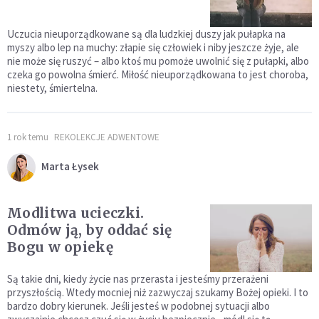
Uczucia nieuporządkowane są dla ludzkiej duszy jak pułapka na
myszy albo lep na muchy: złapie się człowiek i niby jeszcze żyje, ale
nie może się ruszyć – albo ktoś mu pomoże uwolnić się z pułapki, albo
czeka go powolna śmierć. Miłość nieuporządkowana to jest choroba,
niestety, śmiertelna.
1 rok temu
REKOLEKCJE ADWENTOWE
Marta Łysek
Modlitwa ucieczki.
Odmów ją, by oddać się
Bogu w opiekę
Są takie dni, kiedy życie nas przerasta i jesteśmy przerażeni
przyszłością. Wtedy mocniej niż zazwyczaj szukamy Bożej opieki. I to
bardzo dobry kierunek. Jeśli jesteś w podobnej sytuacji albo