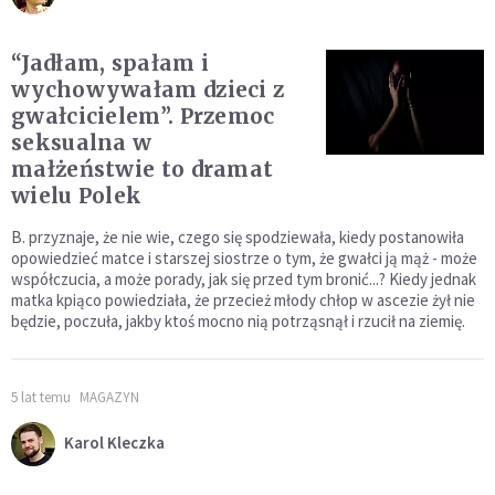
“Jadłam, spałam i
wychowywałam dzieci z
gwałcicielem”. Przemoc
seksualna w
małżeństwie to dramat
wielu Polek
B. przyznaje, że nie wie, czego się spodziewała, kiedy postanowiła
opowiedzieć matce i starszej siostrze o tym, że gwałci ją mąż - może
współczucia, a może porady, jak się przed tym bronić...? Kiedy jednak
matka kpiąco powiedziała, że przecież młody chłop w ascezie żył nie
będzie, poczuła, jakby ktoś mocno nią potrząsnął i rzucił na ziemię.
5 lat temu
MAGAZYN
Karol Kleczka