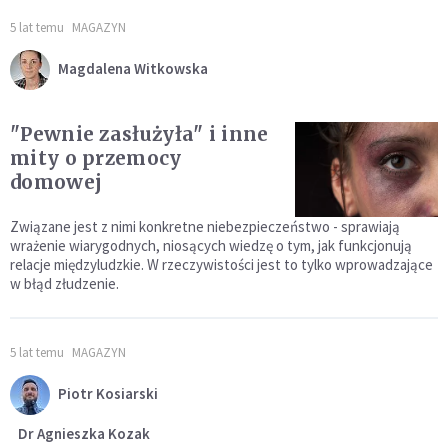
5 lat temu
MAGAZYN
Magdalena Witkowska
"Pewnie zasłużyła" i inne
mity o przemocy
domowej
Związane jest z nimi konkretne niebezpieczeństwo - sprawiają
wrażenie wiarygodnych, niosących wiedzę o tym, jak funkcjonują
relacje międzyludzkie. W rzeczywistości jest to tylko wprowadzające
w błąd złudzenie.
5 lat temu
MAGAZYN
Piotr Kosiarski
Dr Agnieszka Kozak