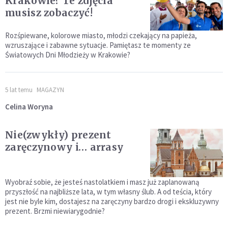
Krakowie? Te zdjęcia
musisz zobaczyć!
Rozśpiewane, kolorowe miasto, młodzi czekający na papieża,
wzruszające i zabawne sytuacje. Pamiętasz te momenty ze
Światowych Dni Młodzieży w Krakowie?
5 lat temu
MAGAZYN
Celina Woryna
Nie(zwykły) prezent
zaręczynowy i… arrasy
Wyobraź sobie, że jesteś nastolatkiem i masz już zaplanowaną
przyszłość na najbliższe lata, w tym własny ślub. A od teścia, który
jest nie byle kim, dostajesz na zaręczyny bardzo drogi i ekskluzywny
prezent. Brzmi niewiarygodnie?