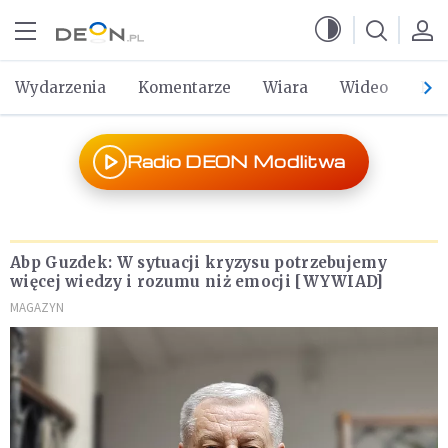
Przejdź do menu głównego
Przejdź do treści
Wydarzenia
Komentarze
Wiara
Wideo
Po 
Radio DEON Modlitwa
Abp Guzdek: W sytuacji kryzysu potrzebujemy
więcej wiedzy i rozumu niż emocji [WYWIAD]
MAGAZYN