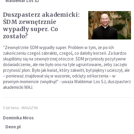
Waldemar Los SJ
Duszpasterz akademicki:
ŚDM zewnętrznie
wypadły super. Co
zostało?
"Zewnętrznie ŚDM wypadły super. Problem w tym, że po ich
zakończeniu czegoś zabrakło, czegoś, co dałoby korzeń. Za bardzo
skupiliśmy się na zewnętrznej otoczce. ŚDM przyniosły pozytywne
doświadczenie, ale nie było ono na tyle ugruntowane, żeby zaczęło
przynosić plon. Było jak kwiat, który zakwitł, był piękny i ucieszył, ale
– ponieważ znajdował się w wazonie, odcięty od korzenia – w
pewnym momencie zwiędnął" - uważa Waldemar Los SJ, duszpasterz
akademicki WAJ.
5 lat temu
MAGAZYN
Dominika Miros
Deon.pl