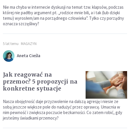
Nie ma chyba w internecie dyskusji na temat tzw. klapsów, podczas
której nie padłby argument pt. „rodzice mnie bili, a i tak (lub dzięki
temu) wyrosłem/am na porządnego człowieka”. Tylko czy porządny
oznacza szczęśliwy?
5 lat temu
MAGAZYN
Aneta Cieśla
Jak reagować na
przemoc? 5 propozycji na
konkretne sytuacje
Nasza obojętność daje przyzwolenie na dalszą agresję i niesie ze
sobą jeszcze większe pole do nadużyć przez oprawcę. Umacnia w
nim pewność i zwiększa poczucie bezkarności. Co zatem robić, gdy
jesteśmy świadkami przemocy?