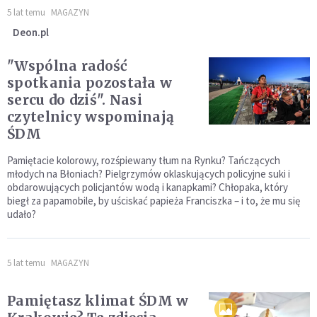
5 lat temu
MAGAZYN
Deon.pl
"Wspólna radość
spotkania pozostała w
sercu do dziś". Nasi
czytelnicy wspominają
ŚDM
Pamiętacie kolorowy, rozśpiewany tłum na Rynku? Tańczących
młodych na Błoniach? Pielgrzymów oklaskujących policyjne suki i
obdarowujących policjantów wodą i kanapkami? Chłopaka, który
biegł za papamobile, by uściskać papieża Franciszka – i to, że mu się
udało?
5 lat temu
MAGAZYN
Pamiętasz klimat ŚDM w