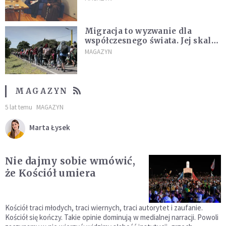
Migracja to wyzwanie dla
współczesnego świata. Jej skala
jest ogromna
MAGAZYN
MAGAZYN
5 lat temu
MAGAZYN
Marta Łysek
Nie dajmy sobie wmówić,
że Kościół umiera
Kościół traci młodych, traci wiernych, traci autorytet i zaufanie.
Kościół się kończy. Takie opinie dominują w medialnej narracji. Powoli