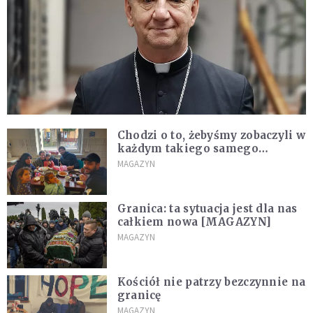
Chodzi o to, żebyśmy zobaczyli w
każdym takiego samego
człowieka [WYWIAD]
MAGAZYN
Granica: ta sytuacja jest dla nas
całkiem nowa [MAGAZYN]
MAGAZYN
Kościół nie patrzy bezczynnie na
granicę
MAGAZYN