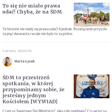
To się nie miało prawa
udać! Chyba, że na ŚDM
Te historie nie miały się prawa udać! A jednak. Rozwiązanie przyszło
za pięć dwunasta i wcale nie było to za późno.
5 lat temu
MAGAZYN
Marta Łysek
ŚDM to przestrzeń
spotkania, w której
przypominamy sobie, że
jesteśmy jednym
Kościołem [WYWIAD]
Czym są Światowe Dni Młodzieży? Jaką rolę spełniają? Czy wciąż są