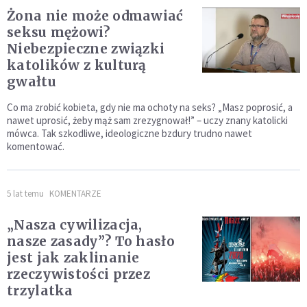
Żona nie może odmawiać
seksu mężowi?
Niebezpieczne związki
katolików z kulturą
gwałtu
Co ma zrobić kobieta, gdy nie ma ochoty na seks? „Masz poprosić, a
nawet uprosić, żeby mąż sam zrezygnował!” – uczy znany katolicki
mówca. Tak szkodliwe, ideologiczne bzdury trudno nawet
komentować.
5 lat temu
KOMENTARZE
„Nasza cywilizacja,
nasze zasady”? To hasło
jest jak zaklinanie
rzeczywistości przez
trzylatka