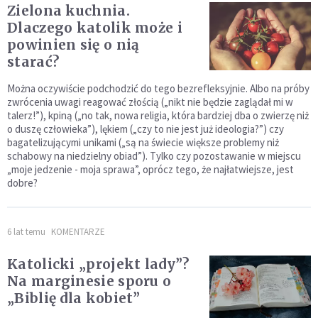
Zielona kuchnia.
Dlaczego katolik może i
powinien się o nią
starać?
Można oczywiście podchodzić do tego bezrefleksyjnie. Albo na próby
zwrócenia uwagi reagować złością („nikt nie będzie zaglądał mi w
talerz!”), kpiną („no tak, nowa religia, która bardziej dba o zwierzę niż
o duszę człowieka”), lękiem („czy to nie jest już ideologia?”) czy
bagatelizującymi unikami („są na świecie większe problemy niż
schabowy na niedzielny obiad”). Tylko czy pozostawanie w miejscu
„moje jedzenie - moja sprawa”, oprócz tego, że najłatwiejsze, jest
dobre?
6 lat temu
KOMENTARZE
Katolicki „projekt lady”?
Na marginesie sporu o
„Biblię dla kobiet”