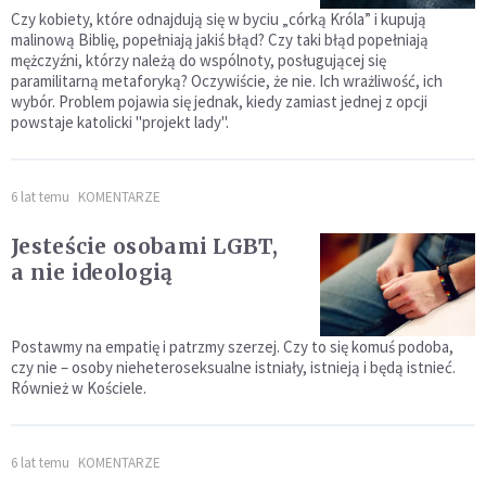
Czy kobiety, które odnajdują się w byciu „córką Króla” i kupują
malinową Biblię, popełniają jakiś błąd? Czy taki błąd popełniają
mężczyźni, którzy należą do wspólnoty, posługującej się
paramilitarną metaforyką? Oczywiście, że nie. Ich wrażliwość, ich
wybór. Problem pojawia się jednak, kiedy zamiast jednej z opcji
powstaje katolicki "projekt lady".
6 lat temu
KOMENTARZE
Jesteście osobami LGBT,
a nie ideologią
Postawmy na empatię i patrzmy szerzej. Czy to się komuś podoba,
czy nie – osoby nieheteroseksualne istniały, istnieją i będą istnieć.
Również w Kościele.
6 lat temu
KOMENTARZE