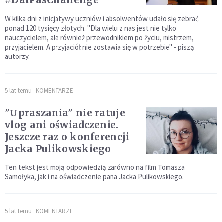
#DarPasChallenge
W kilka dni z inicjatywy uczniów i absolwentów udało się zebrać
ponad 120 tysięcy złotych. "Dla wielu z nas jest nie tylko
nauczycielem, ale również przewodnikiem po życiu, mistrzem,
przyjacielem. A przyjaciół nie zostawia się w potrzebie" - piszą
autorzy.
5 lat temu
KOMENTARZE
"Upraszania" nie ratuje
vlog ani oświadczenie.
Jeszcze raz o konferencji
Jacka Pulikowskiego
Ten tekst jest moją odpowiedzią zarówno na film Tomasza
Samołyka, jak i na oświadczenie pana Jacka Pulikowskiego.
5 lat temu
KOMENTARZE