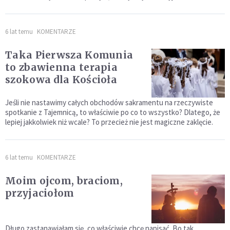
6 lat temu
KOMENTARZE
Taka Pierwsza Komunia
to zbawienna terapia
szokowa dla Kościoła
Jeśli nie nastawimy całych obchodów sakramentu na rzeczywiste
spotkanie z Tajemnicą, to właściwie po co to wszystko? Dlatego, że
lepiej jakkolwiek niż wcale? To przecież nie jest magiczne zaklęcie.
6 lat temu
KOMENTARZE
Moim ojcom, braciom,
przyjaciołom
Długo zastanawiałam się, co właściwie chcę napisać. Bo tak