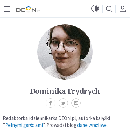
Przejdź do menu głównego
Przejdź do treści
Dominika Frydrych
Redaktorka i dziennikarka DEON.pl, autorka książki
"
Pełnymi garściami
". Prowadzi blog
dane wrażliwe
.