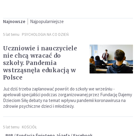
Najnowsze
Najpopularniejsze
5 lat temu
PSYCHOLOGIA NA CO DZIEŃ
Uczniowie i nauczyciele
nie chcą wracać do
szkoły. Pandemia
wstrząsnęła edukacją w
Polsce
Już dziś trzeba zaplanować powrót do szkoły we wrześniu -
apelowali specjaliści podczas zorganizowanej przez Fundację Dajemy
Dzieciom Siłę debaty na temat wpływu pandemii koronawirusa na
zdrowie psychiczne dzieci i młodzieży.
5 lat temu
KOŚCIÓŁ
PAP / Fundacja Świętego Józefa / Facebook