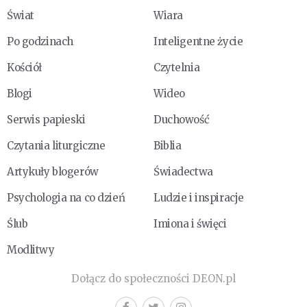
Świat
Wiara
Po godzinach
Inteligentne życie
Kościół
Czytelnia
Blogi
Wideo
Serwis papieski
Duchowość
Czytania liturgiczne
Biblia
Artykuły blogerów
Świadectwa
Psychologia na co dzień
Ludzie i inspiracje
Ślub
Imiona i święci
Modlitwy
Dołącz do społeczności DEON.pl