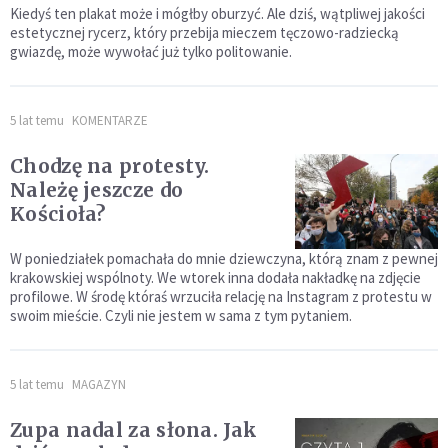
Kiedyś ten plakat może i mógłby oburzyć. Ale dziś, wątpliwej jakości
estetycznej rycerz, który przebija mieczem tęczowo-radziecką
gwiazdę, może wywołać już tylko politowanie.
5 lat temu
KOMENTARZE
Chodzę na protesty.
Należę jeszcze do
Kościoła?
W poniedziałek pomachała do mnie dziewczyna, którą znam z pewnej
krakowskiej wspólnoty. We wtorek inna dodała nakładkę na zdjęcie
profilowe. W środę któraś wrzuciła relację na Instagram z protestu w
swoim mieście. Czyli nie jestem w sama z tym pytaniem.
5 lat temu
MAGAZYN
Zupa nadal za słona. Jak