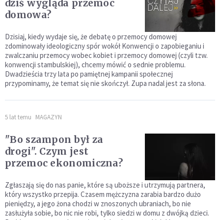
dziś wygląda przemoc
domowa?
Dzisiaj, kiedy wydaje się, że debatę o przemocy domowej
zdominowały ideologiczny spór wokół Konwencji o zapobieganiu i
zwalczaniu przemocy wobec kobiet i przemocy domowej (czyli tzw.
konwencji stambulskiej), chcemy mówić o sednie problemu.
Dwadzieścia trzy lata po pamiętnej kampanii społecznej
przypominamy, że temat się nie skończył. Zupa nadal jest za słona.
5 lat temu
MAGAZYN
"Bo szampon był za
drogi". Czym jest
przemoc ekonomiczna?
Zgłaszają się do nas panie, które są uboższe i utrzymują partnera,
który wszystko przepija. Czasem mężczyzna zarabia bardzo dużo
pieniędzy, a jego żona chodzi w znoszonych ubraniach, bo nie
zasłużyła sobie, bo nic nie robi, tylko siedzi w domu z dwójką dzieci.