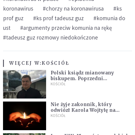
koronawirus
#chorzy na koronawirusa
#ks
prof guz
#ks prof tadeusz guz
#komunia do
ust
#argumenty przeciw komunia na rękę
#tadeusz guz rozmowy niedokończone
WIĘCEJ W:
KOŚCIÓŁ
Polski ksiądz mianowany
biskupem. Poprzedni
ordynariusz zrezygnował
KOŚCIÓŁ
Nie żyje zakonnik, który
odwiózł Karola Wojtyłę na
konklawe. Jan Paweł II nazywał
KOŚCIÓŁ
go "winowajcą"