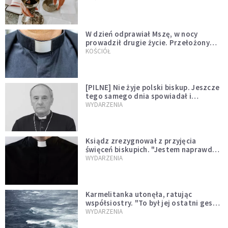
W dzień odprawiał Mszę, w nocy
prowadził drugie życie. Przełożony
kazał mu opuścić zakon
KOŚCIÓŁ
[PILNE] Nie żyje polski biskup. Jeszcze
tego samego dnia spowiadał i
sprawował Mszę świętą
WYDARZENIA
Ksiądz zrezygnował z przyjęcia
święceń biskupich. "Jestem naprawdę
niegodny"
WYDARZENIA
Karmelitanka utonęła, ratując
współsiostry. "To był jej ostatni gest
miłości"
WYDARZENIA