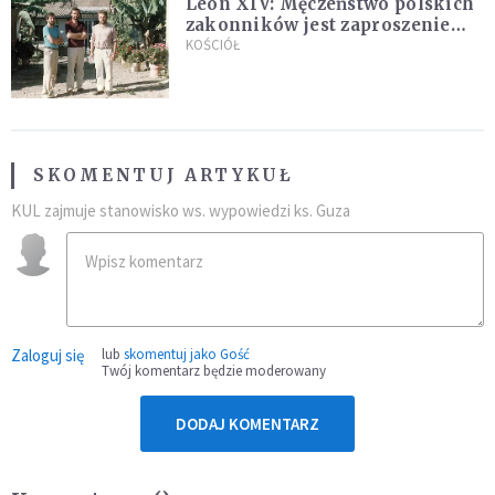
Leon XIV: Męczeństwo polskich
zakonników jest zaproszeniem
do jedności i misji całego
KOŚCIÓŁ
Kościoła
SKOMENTUJ ARTYKUŁ
KUL zajmuje stanowisko ws. wypowiedzi ks. Guza
Zaloguj się
lub
skomentuj jako Gość
Twój komentarz będzie moderowany
DODAJ KOMENTARZ