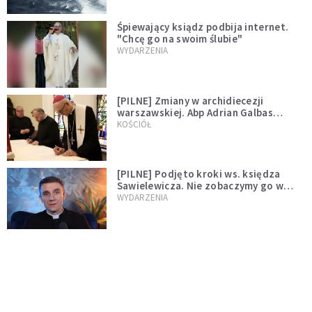
Śpiewający ksiądz podbija internet.
"Chcę go na swoim ślubie"
WYDARZENIA
[PILNE] Zmiany w archidiecezji
warszawskiej. Abp Adrian Galbas
wręczył dekrety nowym proboszczom
KOŚCIÓŁ
[PILNE] Podjęto kroki ws. księdza
Sawielewicza. Nie zobaczymy go w
mediach
WYDARZENIA