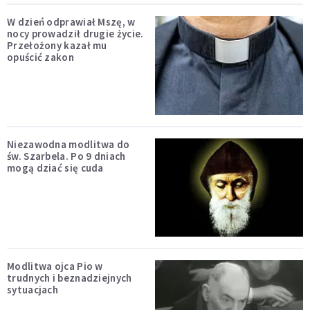
W dzień odprawiał Mszę, w
nocy prowadził drugie życie.
Przełożony kazał mu
opuścić zakon
Niezawodna modlitwa do
św. Szarbela. Po 9 dniach
mogą dziać się cuda
Modlitwa ojca Pio w
trudnych i beznadziejnych
sytuacjach