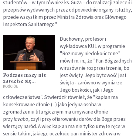
studentów – w tym również ks. Guza – do realizacji zaleceń i
przepisów wydawanych przez odpowiednie organy i służby,
przede wszystkim przez Ministra Zdrowia oraz Głównego
Inspektora Sanitarnego."
Duchowny, profesor i
wykładowca KUL w programie
"Rozmowy niedokończone"
mówił m. in., że "Pan Bóg żadnych
wirusów nie rozprzestrzenia, bo
jest święty. Jego bytowość jest
Podczas mszy nie
zarazisz się
święta - zarówno w wymiarze
koronawirusem,
KOŚCIÓŁ
Jego boskości, jak i Jego
ręce księdza nie
człowieczeństwa". Stwierdził również, że "kapłan ma
przenoszą zarazków.
konsekrowane dłonie (...) jako jedyna osoba w
Heretyckie
rewelacje ks. prof.
zgromadzeniu liturgicznym ma umywane dłonie
Guza
przy
lavabo
, czyli przy ofiarowaniu darów dla Boga przez
wierzący naród. A więc kapłan ma nie tylko umyte ręce w
sensie takim, jakiego oczekuje pan minister zdrowia w