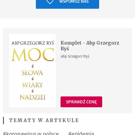
WSPOMÓŻ NAS
Komplet - Abp Grzegorz
Ryś
abp Grzegorz Ryś
SPRAWDŹ CENĘ
TEMATY W ARTYKULE
#koronawirus w polsce
#epidemia