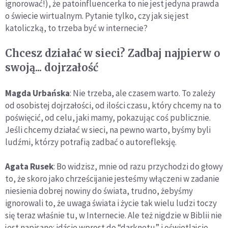
ignorować!), że patoinfluencerka to nie jest jedyna prawda
o świecie wirtualnym. Pytanie tylko, czy jak się jest
katoliczką, to trzeba być w internecie?
Chcesz działać w sieci? Zadbaj najpierw o
swoją... dojrzałość
Magda Urbańska
: Nie trzeba, ale czasem warto. To zależy
od osobistej dojrzałości, od ilości czasu, który chcemy na to
poświęcić, od celu, jaki mamy, pokazując coś publicznie.
Jeśli chcemy działać w sieci, na pewno warto, byśmy byli
ludźmi, którzy potrafią zadbać o autorefleksję.
Agata Rusek
: Bo widzisz, mnie od razu przychodzi do głowy
to, że skoro jako chrześcijanie jesteśmy włączeni w zadanie
niesienia dobrej nowiny do świata, trudno, żebyśmy
ignorowali to, że uwaga świata i życie tak wielu ludzi toczy
się teraz właśnie tu, w Internecie. Ale też nigdzie w Biblii nie
jest napisane: idźcie wprost do “darknetu” i oświetlajcie