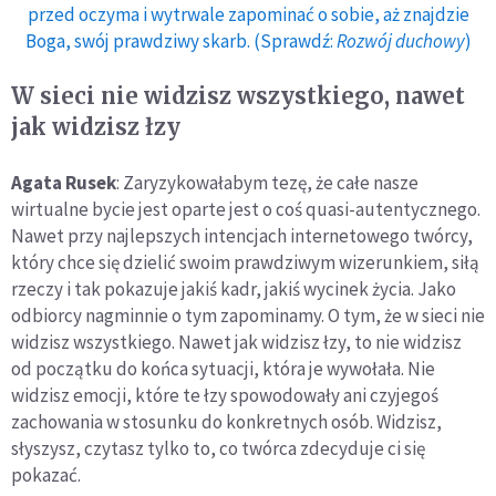
przed oczyma i wytrwale zapominać o sobie, aż znajdzie
Boga, swój prawdziwy skarb. (Sprawdź:
Rozwój duchowy
)
W sieci nie widzisz wszystkiego, nawet
jak widzisz łzy
Agata Rusek
: Zaryzykowałabym tezę, że całe nasze
wirtualne bycie jest oparte jest o coś quasi-autentycznego.
Nawet przy najlepszych intencjach internetowego twórcy,
który chce się dzielić swoim prawdziwym wizerunkiem, siłą
rzeczy i tak pokazuje jakiś kadr, jakiś wycinek życia. Jako
odbiorcy nagminnie o tym zapominamy. O tym, że w sieci nie
widzisz wszystkiego. Nawet jak widzisz łzy, to nie widzisz
od początku do końca sytuacji, która je wywołała. Nie
widzisz emocji, które te łzy spowodowały ani czyjegoś
zachowania w stosunku do konkretnych osób. Widzisz,
słyszysz, czytasz tylko to, co twórca zdecyduje ci się
pokazać.