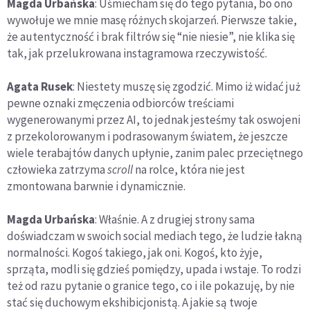
Magda Urbańska
: Uśmiecham się do tego pytania, bo ono
wywołuje we mnie masę różnych skojarzeń. Pierwsze takie,
że autentyczność i brak filtrów się “nie niesie”, nie klika się
tak, jak przelukrowana instagramowa rzeczywistość.
Agata Rusek
: Niestety muszę się zgodzić. Mimo iż widać już
pewne oznaki zmęczenia odbiorców treściami
wygenerowanymi przez AI, to jednak jesteśmy tak oswojeni
z przekolorowanym i podrasowanym światem, że jeszcze
wiele terabajtów danych upłynie, zanim palec przeciętnego
człowieka zatrzyma
scroll
na rolce, która nie jest
zmontowana barwnie i dynamicznie.
Magda Urbańska
: Właśnie. A z drugiej strony sama
doświadczam w swoich social mediach tego, że ludzie łakną
normalności. Kogoś takiego, jak oni. Kogoś, kto żyje,
sprząta, modli się gdzieś pomiędzy, upada i wstaje. To rodzi
też od razu pytanie o granice tego, co i ile pokazuję, by nie
stać się duchowym ekshibicjonistą. A jakie są twoje