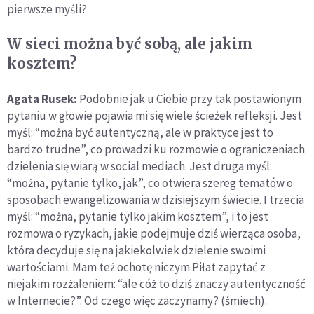
pierwsze myśli?
W sieci można być sobą, ale jakim
kosztem?
Agata Rusek:
Podobnie jak u Ciebie przy tak postawionym
pytaniu w głowie pojawia mi się wiele ścieżek refleksji. Jest
myśl: “można być autentyczną, ale w praktyce jest to
bardzo trudne”, co prowadzi ku rozmowie o ograniczeniach
dzielenia się wiarą w social mediach. Jest druga myśl:
“można, pytanie tylko, jak”, co otwiera szereg tematów o
sposobach ewangelizowania w dzisiejszym świecie. I trzecia
myśl: “można, pytanie tylko jakim kosztem”, i to jest
rozmowa o ryzykach, jakie podejmuje dziś wierząca osoba,
która decyduje się na jakiekolwiek dzielenie swoimi
wartościami. Mam też ochotę niczym Piłat zapytać z
niejakim rozżaleniem: “ale cóż to dziś znaczy autentyczność
w Internecie?”. Od czego więc zaczynamy? (śmiech).