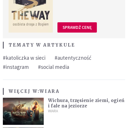
SPRAWDŹ CENĘ
TEMATY W ARTYKULE
#katoliczka w sieci
#autentyczność
#instagram
#social media
WIĘCEJ W:
WIARA
Wichura, trzęsienie ziemi, ogień
i fale na jeziorze
WIARA