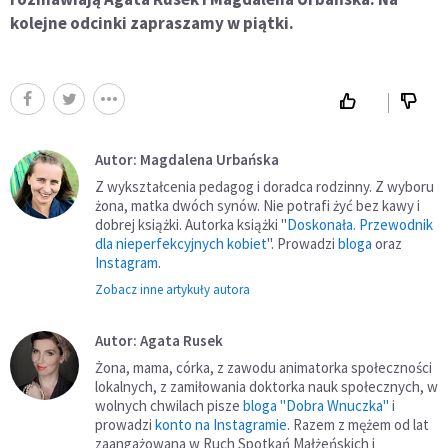
kolejne odcinki zapraszamy w piątki.
Autor: Magdalena Urbańska
Z wykształcenia pedagog i doradca rodzinny. Z wyboru
żona, matka dwóch synów. Nie potrafi żyć bez kawy i
dobrej książki. Autorka książki "
Doskonała. Przewodnik
dla nieperfekcyjnych kobiet
". Prowadzi
bloga
oraz
Instagram
.
Zobacz inne artykuły autora
Autor: Agata Rusek
Żona, mama, córka, z zawodu animatorka społeczności
lokalnych, z zamiłowania doktorka nauk społecznych, w
wolnych chwilach pisze
bloga "Dobra Wnuczka"
i
prowadzi
konto na Instagramie
. Razem z mężem od lat
zaangażowana w Ruch Spotkań Małżeńskich i