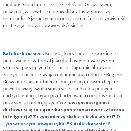
mediów. Sama lubię czas bez telefonu. On naprawdę
pokazuje, że świat się nie zawali bez Instagrama czy
Facebooka. A ja zaczynam inaczej patrzeć na rzeczywistość,
dostrzegać ludzi i sprawy wokół siebie.
---
Katoliczka w sieci.
Kobieta, która coraz częściej idzie
przez życie z czatem AI jako duchowym towarzyszem,
szuka wspierających treści na Instagramie albo sama
zaczyna dzielić się swoją codziennością i relacją z Bogiem.
Doświadcza osamotnienia, erozji relacji, czasem hejtu z
powodu wiary. Szuka sensu w setkach rolek pełnych
cudzych emocji, bywa przebodźcowana i rozproszona, ale
poza siecią trudno jej żyć.
Co z naszym mózgiem i
duchowością robią media społecznościowe i sztuczna
inteligencja? Z czym mierzy się katoliczka w sieci?
O
tym w naszym nowym cyklu "Katoliczka w sieci"
rozmawiają Agata Rusek i Magdalena Urbańska. Na