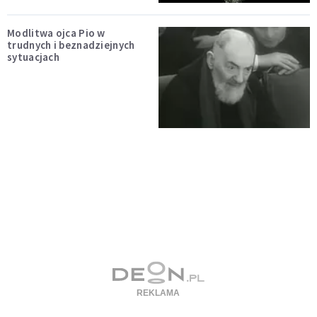
Modlitwa ojca Pio w
trudnych i beznadziejnych
sytuacjach