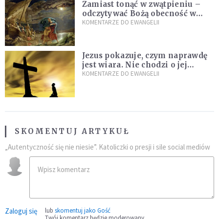
Zamiast tonąć w zwątpieniu –
odczytywać Bożą obecność w
burzach codziennego życia
KOMENTARZE DO EWANGELII
Jezus pokazuje, czym naprawdę
jest wiara. Nie chodzi o jej
wielkość
KOMENTARZE DO EWANGELII
SKOMENTUJ ARTYKUŁ
„Autentyczność się nie niesie”. Katoliczki o presji i sile social mediów
Zaloguj się
lub
skomentuj jako Gość
Twój komentarz będzie moderowany