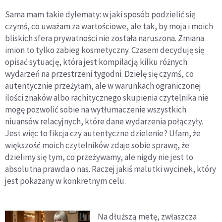
Sama mam takie dylematy: w jaki sposób podzielić się
czymś, co uważam za wartościowe, ale tak, by moja i moich
bliskich sfera prywatności nie została naruszona. Zmiana
imion to tylko zabieg kosmetyczny. Czasem decyduję się
opisać sytuację, która jest kompilacją kilku różnych
wydarzeń na przestrzeni tygodni. Dzielę się czymś, co
autentycznie przeżyłam, ale w warunkach ograniczonej
ilości znaków albo rachitycznego skupienia czytelnika nie
mogę pozwolić sobie na wytłumaczenie wszystkich
niuansów relacyjnych, które dane wydarzenia połączyły.
Jest więc to fikcja czy autentyczne dzielenie? Ufam, że
większość moich czytelników zdaje sobie sprawę, że
dzielimy się tym, co przeżywamy, ale nigdy nie jest to
absolutna prawda o nas. Raczej jakiś malutki wycinek, który
jest pokazany w konkretnym celu.
Na dłuższą metę, zwłaszcza