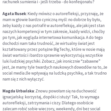
rachunek sumienia i - jeśli trzeba - do konfesjonału?
Agata Rusek
: Kiedy mówisz o autorefleksji, przyznaję, że
mam w głowie bardzo cyniczną myśl: no dobrze by było,
żeby każdy z nas potrafił w autorefleksję, ale jaki jest stan
naszych kompetencji w tym zakresie, każdy widzi, choćby
po tym, jak wygląda internetowa komunikacja. A do tego
dochodzi nam taka trudność, że wirtualny świat jest
kształtowany przez potężne BigTechy, które w nosie mają
świat wartości i bardzo sprawnie wykorzystują wszystkie
luki ludzkiej psychiki. Zobacz, jak ironicznie “zabawne”
jest, że mamy tyle twardych naukowych dowodów na to, że
social media źle wpływają na ludzką psychikę, a tak trudno
nam się z nich wyłączyć.
Magda Urbańska
: Znowu powołam się na duchowość
ignacjańską: korzystaj, dopóki ci służy! Tak, to wymaga
autorefleksji, zatrzymania i ciszy. Dlatego osobiście
zalecam robić sobie wieczory, weekendy, dni bez social