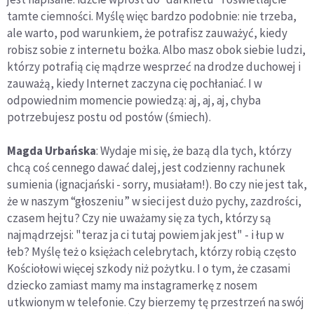
tamte ciemności. Myślę więc bardzo podobnie: nie trzeba,
ale warto, pod warunkiem, że potrafisz zauważyć, kiedy
robisz sobie z internetu bożka. Albo masz obok siebie ludzi,
którzy potrafią cię mądrze wesprzeć na drodze duchowej i
zauważą, kiedy Internet zaczyna cię pochłaniać. I w
odpowiednim momencie powiedzą: aj, aj, aj, chyba
potrzebujesz postu od postów (śmiech).
Magda Urbańska
: Wydaje mi się, że bazą dla tych, którzy
chcą coś cennego dawać dalej, jest codzienny rachunek
sumienia (ignacjański - sorry, musiałam!). Bo czy nie jest tak,
że w naszym “głoszeniu” w sieci jest dużo pychy, zazdrości,
czasem hejtu? Czy nie uważamy się za tych, którzy są
najmądrzejsi: "teraz ja ci tutaj powiem jak jest" - i łup w
łeb? Myślę też o księżach celebrytach, którzy robią często
Kościołowi więcej szkody niż pożytku. I o tym, że czasami
dziecko zamiast mamy ma instagramerkę z nosem
utkwionym w telefonie. Czy bierzemy tę przestrzeń na swój