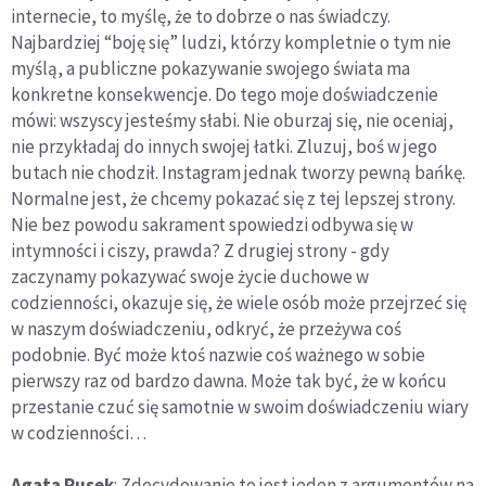
internecie, to myślę, że to dobrze o nas świadczy.
Najbardziej “boję się” ludzi, którzy kompletnie o tym nie
myślą, a publiczne pokazywanie swojego świata ma
konkretne konsekwencje. Do tego moje doświadczenie
mówi: wszyscy jesteśmy słabi. Nie oburzaj się, nie oceniaj,
nie przykładaj do innych swojej łatki. Zluzuj, boś w jego
butach nie chodził. Instagram jednak tworzy pewną bańkę.
Normalne jest, że chcemy pokazać się z tej lepszej strony.
Nie bez powodu sakrament spowiedzi odbywa się w
intymności i ciszy, prawda? Z drugiej strony - gdy
zaczynamy pokazywać swoje życie duchowe w
codzienności, okazuje się, że wiele osób może przejrzeć się
w naszym doświadczeniu, odkryć, że przeżywa coś
podobnie. Być może ktoś nazwie coś ważnego w sobie
pierwszy raz od bardzo dawna. Może tak być, że w końcu
przestanie czuć się samotnie w swoim doświadczeniu wiary
w codzienności…
Agata Rusek
: Zdecydowanie to jest jeden z argumentów na