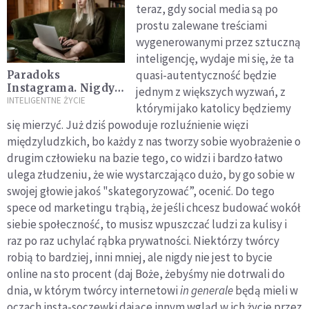
teraz, gdy social media są po
prostu zalewane treściami
wygenerowanymi przez sztuczną
inteligencję, wydaje mi się, że ta
quasi-autentyczność będzie
Paradoks
Instagrama. Nigdy
jednym z większych wyzwań, z
nie byliśmy tak
INTELIGENTNE ŻYCIE
którymi jako katolicy będziemy
widoczni i tak
się mierzyć. Już dziś powoduje rozluźnienie więzi
oddaleni
międzyludzkich, bo każdy z nas tworzy sobie wyobrażenie o
jednocześnie
drugim człowieku na bazie tego, co widzi i bardzo łatwo
ulega złudzeniu, że wie wystarczająco dużo, by go sobie w
swojej głowie jakoś "skategoryzować”, ocenić. Do tego
spece od marketingu trąbią, że jeśli chcesz budować wokół
siebie społeczność, to musisz wpuszczać ludzi za kulisy i
raz po raz uchylać rąbka prywatności. Niektórzy twórcy
robią to bardziej, inni mniej, ale nigdy nie jest to bycie
online na sto procent (daj Boże, żebyśmy nie dotrwali do
dnia, w którym twórcy internetowi
in generale
będą mieli w
oczach insta-soczewki dające innym wgląd w ich życie przez