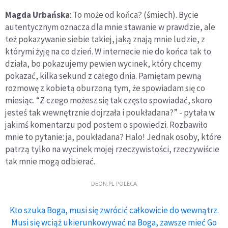
Magda Urbańska
: To może od końca? (śmiech). Bycie
autentycznym oznacza dla mnie stawanie w prawdzie, ale
też pokazywanie siebie takiej, jaką znają mnie ludzie, z
którymi żyję na co dzień. W internecie nie do końca tak to
działa, bo pokazujemy pewien wycinek, który chcemy
pokazać, kilka sekund z całego dnia. Pamiętam pewną
rozmowę z kobietą oburzoną tym, że spowiadam się co
miesiąc. “Z czego możesz się tak często spowiadać, skoro
jesteś tak wewnętrznie dojrzała i poukładana?” - pytała w
jakimś komentarzu pod postem o spowiedzi. Rozbawiło
mnie to pytanie: ja, poukładana? Halo! Jednak osoby, które
patrzą tylko na wycinek mojej rzeczywistości, rzeczywiście
tak mnie mogą odbierać.
DEON.PL POLECA
Kto szuka Boga, musi się zwrócić całkowicie do wewnątrz.
Musi się wciąż ukierunkowywać na Boga, zawsze mieć Go