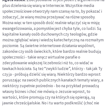
plus dzielenia się wiarą w Internecie. Wszystkie media
społecznościowe otworzyły nam szansę na to, by pokazać i
zobaczyć, że wiarę można przeżywać na różne sposoby.
Można więc w ten sposób dość realnie włączyć się w misję
ewangelizowania, a pomysłów jest chyba tyle, co ludzi. Są
kapitalne kanały osób duchownych czy teologów, gdzie
można zgłębiać wiarę i wiedzę katechetyczną na rozmaitym
poziomie. Są świetne internetowe działania wspólnot,
zakonów czy osób świeckich, które bardzo realnie budują
społeczności - takie wręcz wirtualne parafie o
zdecydowanie większej liczebności niż to, co widać w
ławkach kościoła. Są też “zwykli ludzie”, którzy - tak jak Ty
czy ja - próbują dzielić się wiarą. Niektórzy bardzo wprost:
poruszając na swoich publicznych kanałach tematy wiary, a
niektórzy zupełnie pośrednio - bo na przykład prowadzą
własny biznes i choć nie mówią o Jezusie wprost, to
wartości, które promują czy na których się opierają, są
jawnie chrześcijańskie. No i tu warto podkreślić (choć nie