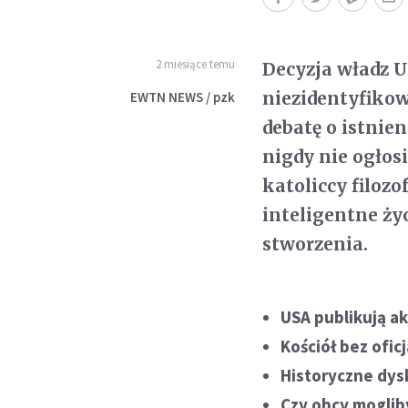
2 miesiące temu
Decyzja władz U
niezidentyfiko
EWTN NEWS / pzk
debatę o istnie
nigdy nie ogłosi
katoliccy filoz
inteligentne ży
stworzenia.
USA publikują a
Kościół bez ofi
Historyczne dys
Czy obcy moglib