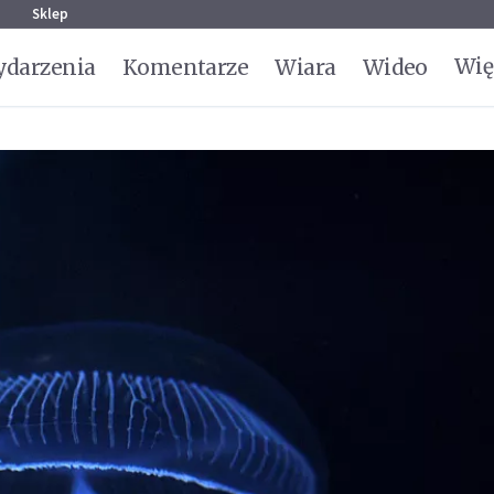
g
Sklep
Wię
darzenia
Komentarze
Wiara
Wideo