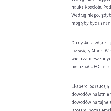
nauką Kościoła. Pod
Według niego, gdyb
mogłyby być uznane
Do dyskusji włączają
już święty Albert Wi
wielu zamieszkanyc
nie uznał UFO ani z
Eksperci odrzucają
dowodów na istnieni
dowodów na tajne a
istotami pozaziemsk