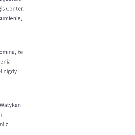
is Center.
sumienie,
pomina, że
ienia
ł nigdy
 Watykan
h
mi z