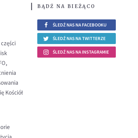
BĄDŹ NA BIEŻĄCO
ŚLEDŹ NAS NA FACEBOOKU
ŚLEDŹ NAS NA TWITTERZE
 części
ŚLEDŹ NAS NA INSTAGRAMIE
isk
FO,
tnienia
esowania
ię Kościół
orie
życia