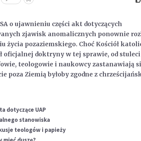
SA o ujawnieniu części akt dotyczących
wanych zjawisk anomalicznych ponownie roz
niu życia pozaziemskiego. Choć Kościół katoli
ł oficjalnej doktryny w tej sprawie, od stuleci
ofowie, teologowie i naukowcy zastanawiają si
cie poza Ziemią byłoby zgodne z chrześcijańs
kta dotyczące UAP
cjalnego stanowiska
kusje teologów i papieży
y mieć duszę?