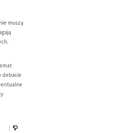
 nie muszą
agają
ych.
temat
w debacie
ewentualne
by