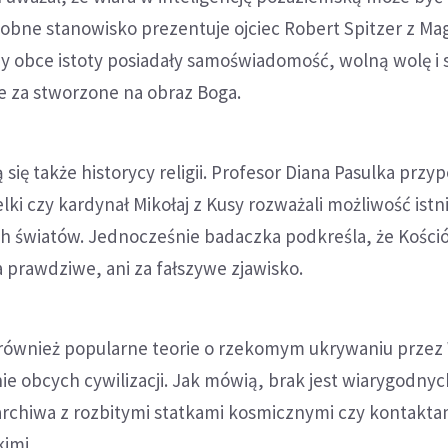
obne stanowisko prezentuje ojciec Robert Spitzer z Mag
y obce istoty posiadały samoświadomość, wolną wolę i 
 za stworzone na obraz Boga.
 się także historycy religii. Profesor Diana Pasulka przy
elki czy kardynał Mikołaj z Kusy rozważali możliwość istn
h światów. Jednocześnie badaczka podkreśla, że Kośció
a prawdziwe, ani za fałszywe zjawisko.
 również popularne teorie o rzekomym ukrywaniu przez
e obcych cywilizacji. Jak mówią, brak jest wiarygodnyc
rchiwa z rozbitymi statkami kosmicznymi czy kontakta
imi.