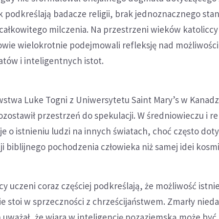
 podkreślają badacze religii, brak jednoznacznego sta
całkowitego milczenia. Na przestrzeni wieków katoliccy
gowie wielokrotnie podejmowali refleksję nad możliwośc
atów i inteligentnych istot.
awstwa Luke Togni z Uniwersytetu Saint Mary’s w Kanadz
ozostawił przestrzeń do spekulacji. W średniowieczu i r
je o istnieniu ludzi na innych światach, choć często dot
cji biblijnego pochodzenia człowieka niż samej idei kosm
cy uczeni coraz częściej podkreślają, że możliwość istni
nie stoi w sprzeczności z chrześcijaństwem. Zmarły nie
 uważał, że wiara w inteligencję pozaziemską może być