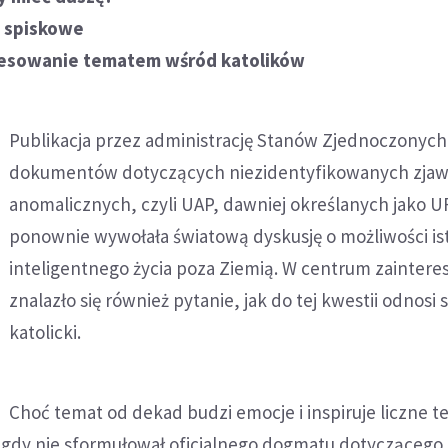
e spiskowe
resowanie tematem wśród katolików
Publikacja przez administrację Stanów Zjednoczonych
dokumentów dotyczących niezidentyfikowanych zjaw
anomalicznych, czyli UAP, dawniej określanych jako U
ponownie wywołała światową dyskusję o możliwości is
inteligentnego życia poza Ziemią. W centrum zainter
znalazło się również pytanie, jak do tej kwestii odnosi s
katolicki.
Choć temat od dekad budzi emocje i inspiruje liczne te
igdy nie sformułował oficjalnego dogmatu dotyczącego 