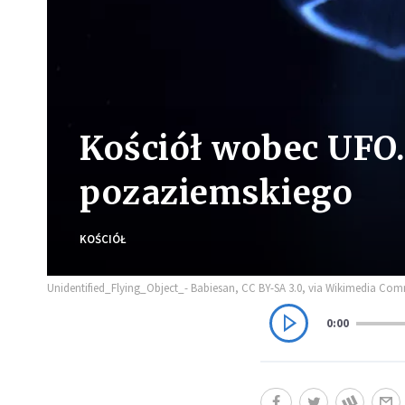
Kościół wobec UFO.
pozaziemskiego
KOŚCIÓŁ
Unidentified_Flying_Object_- Babiesan, CC BY-SA 3.0, via Wikimedia C
0:00