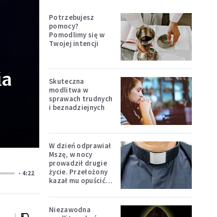
Potrzebujesz
pomocy?
Pomodlimy się w
Twojej intencji
ia
Skuteczna
modlitwa w
sprawach trudnych
i beznadziejnych
W dzień odprawiał
Mszę, w nocy
prowadził drugie
życie. Przełożony
- 4:22
kazał mu opuścić
zakon
Niezawodna