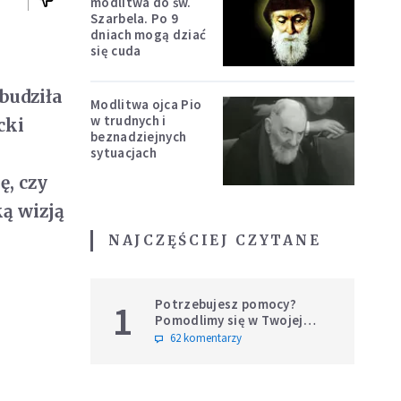
modlitwa do św.
Szarbela. Po 9
dniach mogą dziać
się cuda
budziła
Modlitwa ojca Pio
w trudnych i
cki
beznadziejnych
sytuacjach
ę, czy
ką wizją
NAJCZĘŚCIEJ CZYTANE
Potrzebujesz pomocy?
1
Pomodlimy się w Twojej
intencji
62 komentarzy