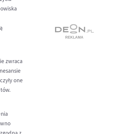
nowiska
ią
ie zwraca
enesansie
yczyły one
itów.
enia
dawno
 zgodna z