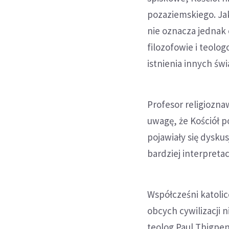
pozaziemskiego. Jak
nie oznacza jednak 
filozofowie i teolo
istnienia innych świ
Profesor religiozn
uwagę, że Kościół p
pojawiały się dyskus
bardziej interpreta
Współcześni katolic
obcych cywilizacji 
teolog Paul Thigpen