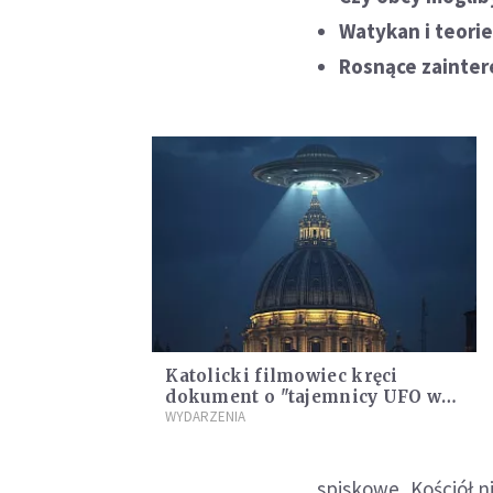
Watykan i teori
Rosnące zainte
Katolicki filmowiec kręci
dokument o "tajemnicy UFO w
Watykanie". To odpowiedź na
WYDARZENIA
oskarżenia
spiskowe, Kościół n