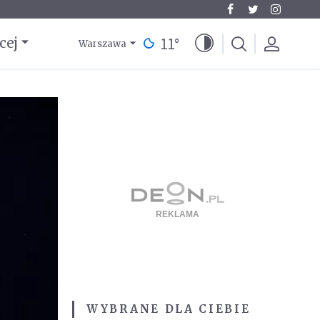
11
°
cej
Warszawa
WYBRANE DLA CIEBIE