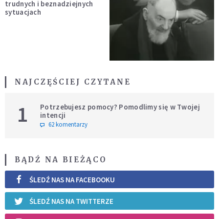
trudnych i beznadziejnych
sytuacjach
NAJCZĘŚCIEJ CZYTANE
1
Potrzebujesz pomocy? Pomodlimy się w Twojej
intencji
62 komentarzy
BĄDŹ NA BIEŻĄCO
ŚLEDŹ NAS NA FACEBOOKU
ŚLEDŹ NAS NA TWITTERZE