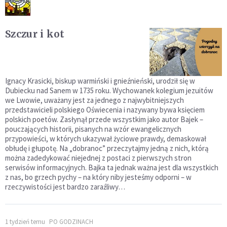
Szczur i kot
Ignacy Krasicki, biskup warmiński i gnieźnieński, urodził się w
Dubiecku nad Sanem w 1735 roku. Wychowanek kolegium jezuitów
we Lwowie, uważany jest za jednego z najwybitniejszych
przedstawicieli polskiego Oświecenia i nazywany bywa księciem
polskich poetów. Zasłynął przede wszystkim jako autor Bajek –
pouczających historii, pisanych na wzór ewangelicznych
przypowieści, w których ukazywał życiowe prawdy, demaskował
obłudę i głupotę. Na „dobranoc” przeczytajmy jedną z nich, którą
można zadedykować niejednej z postaci z pierwszych stron
serwisów informacyjnych. Bajka ta jednak ważna jest dla wszystkich
z nas, bo grzech pychy – na który niby jesteśmy odporni – w
rzeczywistości jest bardzo zaraźliwy…
1 tydzień temu
PO GODZINACH