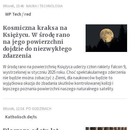
Wtorek, 15:46
NAUKA I TECHNOLOGIA
WP Tech / red
Kosmiczna kraksa na
Księżycu. W środę rano
na jego powierzchni
dojdzie do niezwykłego
zdarzenia
W środę rano na powierzchnię Księżyca uderzy człon rakiety Falcon 9,
wystrzelonej w styczniu 2025 roku. Choć spektakularnego zderzenia
nie będzie można zobaczyć z Ziemi, dla naukowców będzie to
wyjątkowa okazja do zbadania skutków kontrolowanej kolizji i
lepszego poznania powierzchni naszego naturalnego satelity.
Wtorek, 11:54
PO GODZINACH
Katholisch.de/łs