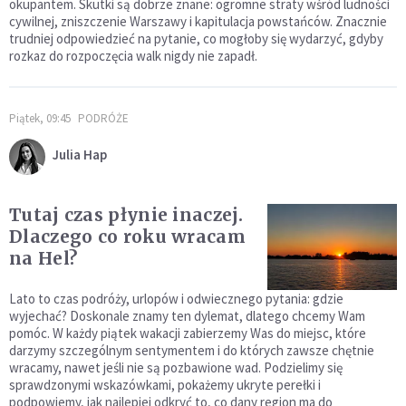
okupantem. Skutki są dobrze znane: ogromne straty wśród ludności
cywilnej, zniszczenie Warszawy i kapitulacja powstańców. Znacznie
trudniej odpowiedzieć na pytanie, co mogłoby się wydarzyć, gdyby
rozkaz do rozpoczęcia walk nigdy nie zapadł.
Piątek, 09:45
PODRÓŻE
Julia Hap
Tutaj czas płynie inaczej.
Dlaczego co roku wracam
na Hel?
Lato to czas podróży, urlopów i odwiecznego pytania: gdzie
wyjechać? Doskonale znamy ten dylemat, dlatego chcemy Wam
pomóc. W każdy piątek wakacji zabierzemy Was do miejsc, które
darzymy szczególnym sentymentem i do których zawsze chętnie
wracamy, nawet jeśli nie są pozbawione wad. Podzielimy się
sprawdzonymi wskazówkami, pokażemy ukryte perełki i
podpowiemy, jak najlepiej odkryć to, co dany region ma do