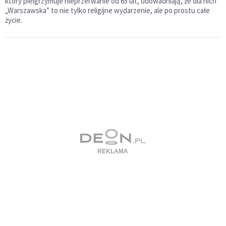
który pielgrzymuje nieprzerwanie od 65 lat, udowadniają, że dla nich
„Warszawska” to nie tylko religijne wydarzenie, ale po prostu całe
życie.