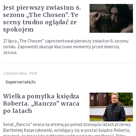
Jest pierwszy zwiastun 6.
sezonu „The Chosen”. Te
sceny trudno oglądać ze
spokojem
27 lipca „The Chosen” zaprezentował pierwszy zwiastun 6. sezonu
serialu. Zapowiedź ukazuje kluczowe momenty przed śmiercią
Jezusa.
1 tydzień temu
FILM
Superseriale/łs
Wielka pomyłka księdza
Roberta. „Ranczo” wraca
po latach
Serial „Ranczo” wraca na antenę po ponad dziesięciu latach przerwy.
Bartłomiej Kasprzykowski, wcielający się w postać księdza Roberta,
przyznał, że przez lata publicznie wykluczał taką możliwość. Ekipa