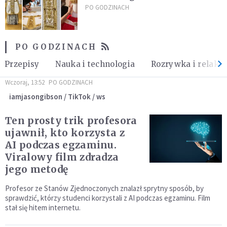
PO GODZINACH
PO GODZINACH
Przepisy
Nauka i technologia
Rozrywka i relaks
Wczoraj, 13:52
PO GODZINACH
iamjasongibson / TikTok / ws
Ten prosty trik profesora
ujawnił, kto korzysta z
AI podczas egzaminu.
Viralowy film zdradza
jego metodę
Profesor ze Stanów Zjednoczonych znalazł sprytny sposób, by
sprawdzić, którzy studenci korzystali z AI podczas egzaminu. Film
stał się hitem internetu.