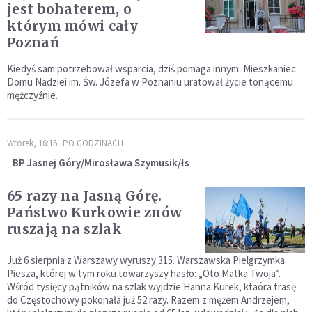
jest bohaterem, o
którym mówi cały
Poznań
Kiedyś sam potrzebował wsparcia, dziś pomaga innym. Mieszkaniec
Domu Nadziei im. Św. Józefa w Poznaniu uratował życie tonącemu
mężczyźnie.
Wtorek, 16:15
PO GODZINACH
BP Jasnej Góry/Mirosława Szymusik/łs
65 razy na Jasną Górę.
Państwo Kurkowie znów
ruszają na szlak
Już 6 sierpnia z Warszawy wyruszy 315. Warszawska Pielgrzymka
Piesza, której w tym roku towarzyszy hasło: „Oto Matka Twoja”.
Wśród tysięcy pątników na szlak wyjdzie Hanna Kurek, ktaóra trasę
do Częstochowy pokonała już 52 razy. Razem z mężem Andrzejem,