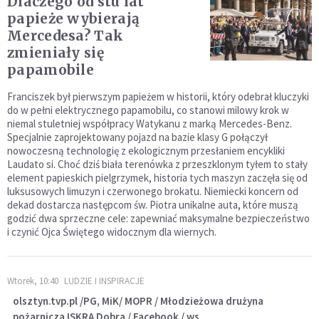
Dlaczego od stu lat
papieże wybierają
Mercedesa? Tak
zmieniały się
papamobile
Franciszek był pierwszym papieżem w historii, który odebrał kluczyki
do w pełni elektrycznego papamobilu, co stanowi milowy krok w
niemal stuletniej współpracy Watykanu z marką Mercedes-Benz.
Specjalnie zaprojektowany pojazd na bazie klasy G połączył
nowoczesną technologię z ekologicznym przesłaniem encykliki
Laudato si. Choć dziś biała terenówka z przeszklonym tyłem to stały
element papieskich pielgrzymek, historia tych maszyn zaczęła się od
luksusowych limuzyn i czerwonego brokatu. Niemiecki koncern od
dekad dostarcza następcom św. Piotra unikalne auta, które muszą
godzić dwa sprzeczne cele: zapewniać maksymalne bezpieczeństwo
i czynić Ojca Świętego widocznym dla wiernych.
Wtorek, 10:40
LUDZIE I INSPIRACJE
olsztyn.tvp.pl /PG, MiK/ MOPR / Młodzieżowa drużyna
pożarnicza ISKRA Dobra / Facebook / ws