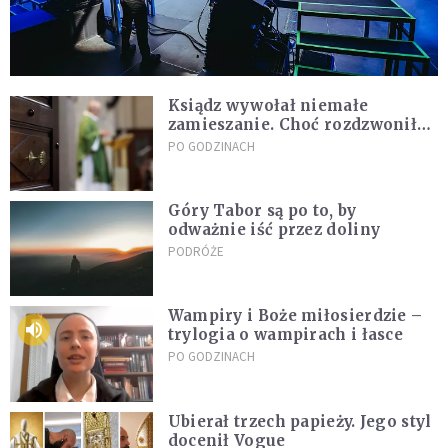
Ksiądz wywołał niemałe
zamieszanie. Choć rozdzwoniły
się telefony z całego kraju,
PO GODZINACH
przyznał, że niczego nie żałuje
Góry Tabor są po to, by
odważnie iść przez doliny
PODRÓŻE
Wampiry i Boże miłosierdzie –
trylogia o wampirach i łasce
PO GODZINACH
Ubierał trzech papieży. Jego styl
docenił Vogue