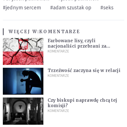
#jednym sercem
#adam szustak op
#seks
WIĘCEJ W:
KOMENTARZE
Farbowane lisy, czyli
nacjonaliści przebrani za
chrześcijan
KOMENTARZE
Trzeźwość zaczyna się w relacji
KOMENTARZE
Czy biskupi naprawdę chcą tej
komisji?
KOMENTARZE