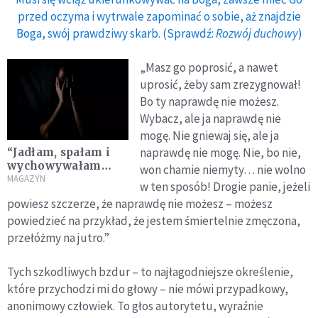
przed oczyma i wytrwale zapominać o sobie, aż znajdzie
Boga, swój prawdziwy skarb. (Sprawdź:
Rozwój duchowy
)
„Masz go poprosić, a nawet
uprosić, żeby sam zrezygnował!
Bo ty naprawdę nie możesz.
Wybacz, ale ja naprawdę nie
mogę. Nie gniewaj się, ale ja
naprawdę nie mogę. Nie, bo nie,
“Jadłam, spałam i
wychowywałam
won chamie niemyty… nie wolno
dzieci z
MAGAZYN
w ten sposób! Drogie panie, jeżeli
gwałcicielem”.
powiesz szczerze, że naprawdę nie możesz – możesz
Przemoc seksualna
powiedzieć na przykład, że jestem śmiertelnie zmęczona,
w małżeństwie to
dramat wielu Polek
przełóżmy na jutro.”
Tych szkodliwych bzdur – to najłagodniejsze określenie,
które przychodzi mi do głowy – nie mówi przypadkowy,
anonimowy człowiek. To głos autorytetu, wyraźnie