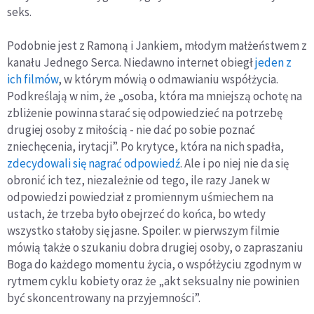
seks.
Podobnie jest z Ramoną i Jankiem, młodym małżeństwem z
kanału Jednego Serca. Niedawno internet obiegł
jeden z
ich filmów
, w którym mówią o odmawianiu współżycia.
Podkreślają w nim, że „osoba, która ma mniejszą ochotę na
zbliżenie powinna starać się odpowiedzieć na potrzebę
drugiej osoby z miłością - nie dać po sobie poznać
zniechęcenia, irytacji”. Po krytyce, która na nich spadła,
zdecydowali się nagrać odpowiedź
. Ale i po niej nie da się
obronić ich tez, niezależnie od tego, ile razy Janek w
odpowiedzi powiedział z promiennym uśmiechem na
ustach, że trzeba było obejrzeć do końca, bo wtedy
wszystko stałoby się jasne. Spoiler: w pierwszym filmie
mówią także o szukaniu dobra drugiej osoby, o zapraszaniu
Boga do każdego momentu życia, o współżyciu zgodnym w
rytmem cyklu kobiety oraz że „akt seksualny nie powinien
być skoncentrowany na przyjemności”.