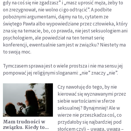
gdy na coś się nie zgadzasz” i „masz uprosić męża, żeby to
on zrezygnował, nie wolno ci go odtrącić”. A podbite
pobożnymi argumentami, dajmy na to, cytatem ze
świętego Pawła albo wypowiedziane przez człowieka, który
zna się na temacie, bo, co prawda, nie jest seksuologiem ani
psychologiem, ale powiedział na ten temat serię
konferencji, ewentualnie sam jest w związku? Niestety ma
to swoją moc.
Tymczasem sprawa jest o wiele prostsza i nie ma sensu jej
pompować jej religijnymi sloganami: „nie” znaczy „nie”.
Czy nawołuję do tego, by nie
kierować się wyznawanymi przez
siebie wartościami w sferze
seksualnej? Bynajmniej! Ale w
wierze nie przeszkadza coś, co
przydałoby się najbardziej pod
Mam trudności w
związku. Kiedy to
słońcem czyli – uwaga, uwaga –