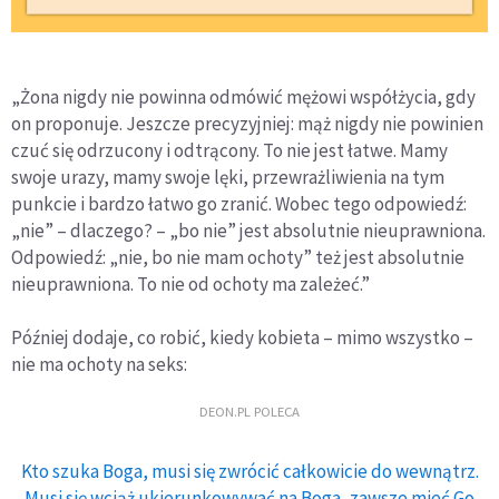
„Żona nigdy nie powinna odmówić mężowi współżycia, gdy
on proponuje. Jeszcze precyzyjniej: mąż nigdy nie powinien
czuć się odrzucony i odtrącony. To nie jest łatwe. Mamy
swoje urazy, mamy swoje lęki, przewrażliwienia na tym
punkcie i bardzo łatwo go zranić. Wobec tego odpowiedź:
„nie” – dlaczego? – „bo nie” jest absolutnie nieuprawniona.
Odpowiedź: „nie, bo nie mam ochoty” też jest absolutnie
nieuprawniona. To nie od ochoty ma zależeć.”
Później dodaje, co robić, kiedy kobieta – mimo wszystko –
nie ma ochoty na seks:
DEON.PL POLECA
Kto szuka Boga, musi się zwrócić całkowicie do wewnątrz.
Musi się wciąż ukierunkowywać na Boga, zawsze mieć Go