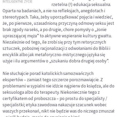
znak, żeby się
INTELIGENTNE ŻYCIE
rzetelna (!) edukacja seksualna.
rozstać?
Oparta na badaniach, a nie na refleksjach, anegdotach i
stereotypach. Taka, żeby uporządkować pojęcia i wiedzieć,
że, po pierwsze, uzasadnioną przyczyną odmowy seksu jest
brak zgody na seks, a po drugie, chore pomysły o „żonie
upraszającej męża” to aktywne wspieranie kultury gwałtu.
Niezależnie od tego, ile zrobi się przy tym retorycznych
sztuczek, pobożnej racjonalizacji z odwołaniami do Biblii i
encyklik albo jak metaforyczno-mistycznego języka się
użyje i ilu argumentów o „szukaniu dobra drugiej osoby”.
Nie słuchajcie porad katolickich samozwańczych
ekspertów – zamiast tego szczerze porozmawiajcie. Z
problemami w sypialni nie idźcie najpierw do księdza, ale do
seksuologa albo do terapeuty. Niekoniecznie tego z
certyfikatem od proboszcza – po prostu do specjalisty /
specjalistki; etyka zawodowa nakazuje szacunek wobec
waszych przekonań, nikt nie będzie was do niczego zmuszał