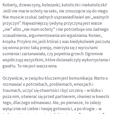
Kobiety, dziewczyny, koleżanki, katoliczki i niekatoliczki!
Jeśli nie macie ochoty na seks, nie zmuszajcie się do niego.
Nie musicie szukać żadnych usprawiedliwień ani „ważnych
przyczyn”. Najważniejszą i jedyną przyczyną jest wasze
„nie” albo „nie mam ochoty” i nie potrzebuje ono żadnego
uzasadnienia, argumentowania ani wyjaśniania. Koniec,
kropka. Przykro mi, jeśli któraś z was kiedykolwiek poczuła
się winna przez taką presję, mierzyła się z wyrzutami
sumienia i zastanawiała, czy popełnia grzech. Ogromnie
współczuję wszystkim, które doświadczyły wykorzystania i
gwałtu. To nie jest wasza wina.
Oczywiście, w związku kluczem jest komunikacja. Warto o
rozmawiać o potrzebach, problemach, emocjach i
traumach, uczyć się otwartości i być szczerą – w łóżku i
poza nim, otwierać się przed partnerem, również w kwestii
tego, dlaczego odmawiasz. Ale, po pierwsze, to zależy
wyłącznie od ciebie i twojej gotowości, a po drugie – w