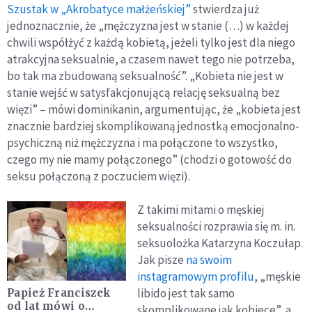
Szustak w „Akrobatyce małżeńskiej”
stwierdza już
jednoznacznie, że „mężczyzna jest w stanie (…) w każdej
chwili współżyć z każdą kobietą, jeżeli tylko jest dla niego
atrakcyjna seksualnie, a czasem nawet tego nie potrzeba,
bo tak ma zbudowaną seksualność”. „Kobieta nie jest w
stanie wejść w satysfakcjonującą relację seksualną bez
więzi” – mówi dominikanin, argumentując, że „kobieta jest
znacznie bardziej skomplikowaną jednostką emocjonalno-
psychiczną niż mężczyzna i ma połączone to wszystko,
czego my nie mamy połączonego” (chodzi o gotowość do
seksu połączoną z poczuciem więzi).
Z takimi mitami o męskiej
seksualności rozprawia się m. in.
seksuolożka Katarzyna Koczułap.
Jak pisze
na swoim
instagramowym profilu
, „męskie
libido jest tak samo
Papież Franciszek
od lat mówi o
skomplikowane jak kobiece”, a