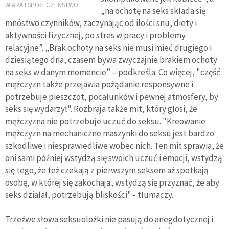
związkach osób
WIARA I SPOŁECZEŃSTWO
„na ochotę na seks składa się
homoseksualnych
mnóstwo czynników, zaczynając od ilości snu, diety i
[ANALIZA]
aktywności fizycznej, po stres w pracy i problemy
relacyjne”. „Brak ochoty na seks nie musi mieć drugiego i
dziesiątego dna, czasem bywa zwyczajnie brakiem ochoty
na seks w danym momencie” – podkreśla. Co więcej, "część
mężczyzn także przejawia pożądanie responsywne i
potrzebuje pieszczot, pocałunków i pewnej atmosfery, by
seks się wydarzył". Rozbraja także mit, który głosi, że
mężczyzna nie potrzebuje uczuć do seksu. "Kreowanie
mężczyzn na mechaniczne maszynki do seksu jest bardzo
szkodliwe i niesprawiedliwe wobec nich. Ten mit sprawia, że
oni sami później wstydzą się swoich uczuć i emocji, wstydzą
się tego, że też czekają z pierwszym seksem aż spotkają
osobę, w której się zakochają, wstydzą się przyznać, że aby
seks działał, potrzebują bliskości" - tłumaczy.
Trzeźwe słowa seksuolożki nie pasują do anegdotycznej i