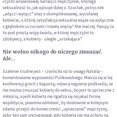
czysto wrażeniowej narracji o mężczyźnie, którego
seksualność to, jak opisuje dalej o. Szustak, pstryczek
„włącz i wyłącz” oraz o skomplikowanej, wycofanej
kobiecie, u której satysfakcja seksualna wiąże się wyłącznie
z głębokimi uczuciami i trwałą więzią? Nie inaczej. Pasują za
to pod prostą wizję świata, w której mężczyźni to
zdobywcy, a kobiety - uległe „urzekające”.
Nie wolno nikogo do niczego zmuszać.
Ale…
Szalenie trudne jest – i zwróciła na to uwagę Natalia –
komentowanie wypowiedzi Pulikowskiego. Miesza się w tej
konferencji groch z kapustą; mówca najpierw podkreśla, że
nie można zmuszać kobiety do seksu, bo jest to sprzeczne z
miłością, a jeśli kobieta nie zgadza się na jakąś formę
współżycia, powinna odmówić, by dosłownie w kolejnym
zdaniu przejść do konieczności „upraszania” mężczyzny,
żeby ten sam zrezygnował, gdy kobieta nie ma ochoty na