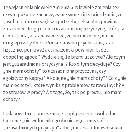
Te wyjaśnienia niewiele zmieniają. Niewiele zmienia też
czysto pozorne zachowywanie symetrii i stwierdzanie, że
„osoba, która ma większą potrzebę seksualną powinna
zrozumieć drugą osobę i uzasadnioną przyczynę, którą ta
osoba poda, a także wiedzieć, że nie może przymusić
drugiej osoby do zbliżenia zarówno psychicznie, jak i
fizycznie, ponieważ akt małżeński powinien być za
obopólną zgodą”. Wydaje się, że brzmi uczciwie? Ale czym
jest „uzasadniona przyczyna”? Kto o tym decyduje? Czy
„nie mam ochoty” to uzasadniona przyczyna, czy
egoistyczny kaprys? A kolejne „nie mam ochoty”? Co z „nie
mam ochoty”, które wynika z problemów zdrowotnych? A
ze stresów w pracy? A z tego, że, tak po prostu, nie mam
ochoty?
I tak powstaje pomieszanie z poplątaniem, swobodne
łączenie „nie wolno nikogo do niczego zmuszać” i
„uzasadnionych przyczyn” albo „możesz odmówić seksu,