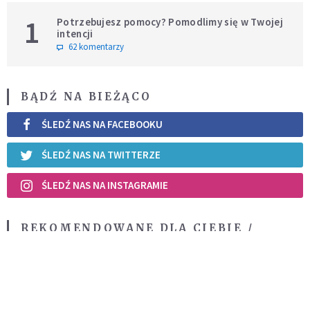
1
Potrzebujesz pomocy? Pomodlimy się w Twojej
intencji
62 komentarzy
BĄDŹ NA BIEŻĄCO
ŚLEDŹ NAS NA FACEBOOKU
ŚLEDŹ NAS NA TWITTERZE
ŚLEDŹ NAS NA INSTAGRAMIE
REKOMENDOWANE DLA CIEBIE /
POLECANE ARTYKUŁY
Dlaczego uważam, że churching ma
swoje pozytywne oblicze?
KOMENTARZE