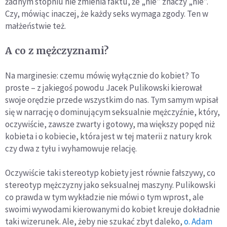
żadnym stopniu nie zmienia faktu, że „nie” znaczy „nie”.
Czy, mówiąc inaczej, że każdy seks wymaga zgody. Ten w
małżeństwie też.
A co z mężczyznami?
Na marginesie: czemu mówię wyłącznie do kobiet? To
proste – z jakiegoś powodu Jacek Pulikowski kierował
swoje orędzie przede wszystkim do nas. Tym samym wpisał
się w narrację o dominującym seksualnie mężczyźnie, który,
oczywiście, zawsze zwarty i gotowy, ma większy popęd niż
kobieta i o kobiecie, która jest w tej materii z natury krok
czy dwa z tyłu i wyhamowuje relację.
Oczywiście taki stereotyp kobiety jest równie fałszywy, co
stereotyp mężczyzny jako seksualnej maszyny. Pulikowski
co prawda w tym wykładzie nie mówi o tym wprost, ale
swoimi wywodami kierowanymi do kobiet kreuje dokładnie
taki wizerunek. Ale, żeby nie szukać zbyt daleko,
o. Adam