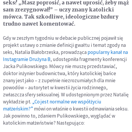
seks? „Masz poprosić, a nawet uprosić, żeby mąż
sam zrezygnował!” – uczy znany katolicki
mówca. Tak szkodliwe, ideologiczne bzdury
trudno nawet komentować.
Gdy w zeszłym tygodniu w debacie publicznej pojawił się
projekt ustawy o zmianie definicji gwałtu i temat zgody na
seks, Natalia Białobrzeska, prowadząca
popularny kanał na
Instagramie Drużyna B
, udostępniła fragmenty konferencji
Jacka Pulikowskiego. Mówcy nie muszę przedstawiać,
doktor inżynier budownictwa, który katolickiej bańce
znany jest jako – z zupełnie niezrozumiałych dla mnie
powodów – autorytet w kwestii życia rodzinnego,
zwłaszcza sfery seksualnej. W udostępnionym przez Natalię
wykładzie pt.
„Co jest normalne we współżyciu
małżeńskim?”
mówi on właśnie o kwestii odmawiania seksu.
Jak powinno to, zdaniem Pulikowskiego, wyglądać w
katolickim małżeństwie? Następująco: