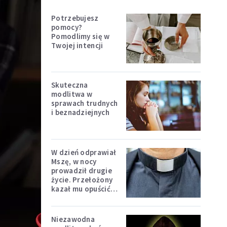
Potrzebujesz
pomocy?
Pomodlimy się w
Twojej intencji
Skuteczna
modlitwa w
sprawach trudnych
i beznadziejnych
W dzień odprawiał
Mszę, w nocy
prowadził drugie
życie. Przełożony
kazał mu opuścić
zakon
Niezawodna