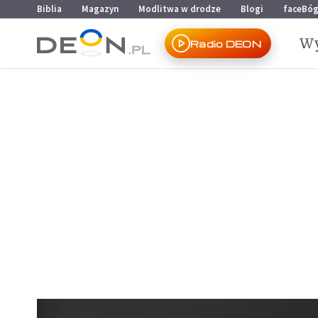
Przejdź do menu głównego
Przejdź do treści
Biblia
Magazyn
Modlitwa w drodze
Blogi
faceBó
Wy
Radio DEON