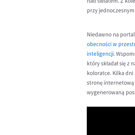
nad światem. Z kole
przy jednoczesnym 
Niedawno na portalu
obecności w przest
inteligencji
. Wspomn
który składał się 
koloratce. Kilka dn
stronę internetową 
wygenerowaną post