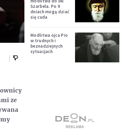
modlitwa do św.
Szarbela. Po 9
dniach mogą dziać
się cuda
Modlitwa ojca Pio
w trudnych i
beznadziejnych
sytuacjach
tkownicy
ami ze
tywana
ormy