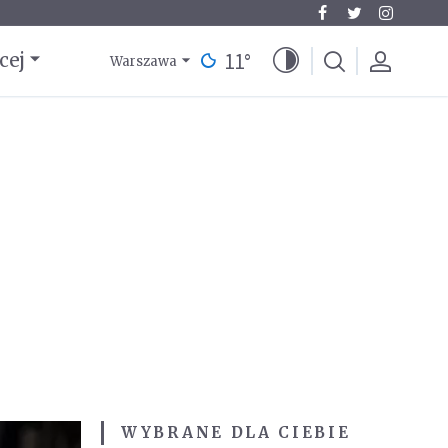
11
°
cej
Warszawa
WYBRANE DLA CIEBIE