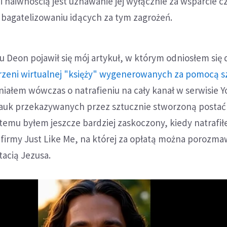
i naiwnością jest uznawanie jej wyłącznie za wsparcie c
bagatelizowaniu idących za tym zagrożeń.
 Deon pojawił się mój artykuł, w którym odniosłem się 
rzeni wirtualnej "księży" wygenerowanych za pomocą s
iałem wówczas o natrafieniu na cały kanał w serwisie 
z nauk przekazywanych przez sztucznie stworzoną postać
i temu byłem jeszcze bardziej zaskoczony, kiedy natrafi
firmy Just Like Me, na której za opłatą można porozma
acią Jezusa.