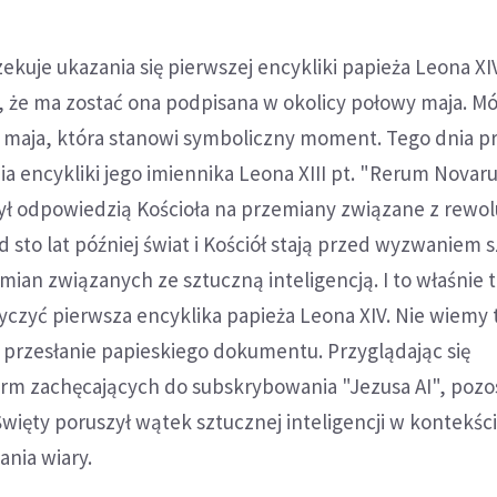
ekuje ukazania się pierwszej encykliki papieża Leona XIV
 że ma zostać ona podpisana w okolicy połowy maja. Mów
5 maja, która stanowi symboliczny moment. Tego dnia p
ia encykliki jego imiennika Leona XIII pt. "Rerum Novar
ł odpowiedzią Kościoła na przemiany związane z rewol
sto lat później świat i Kościół stają przed wyzwaniem 
ian związanych ze sztuczną inteligencją. I to właśnie 
czyć pierwsza encyklika papieża Leona XIV. Nie wiemy 
 przesłanie papieskiego dokumentu. Przyglądając się
rm zachęcających do subskrybowania "Jezusa AI", pozo
 Święty poruszył wątek sztucznej inteligencji w kontekśc
nia wiary.