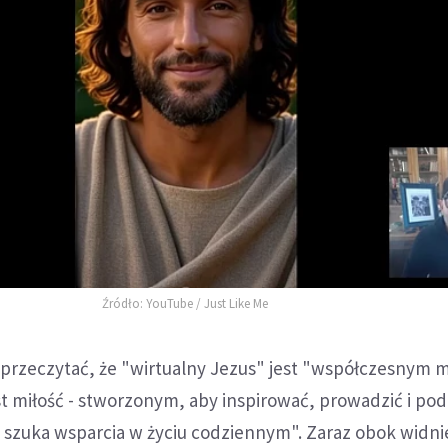
Źródło: YouTube / Just Like Me
przeczytać, że "wirtualny Jezus" jest "współczesnym
t miłość - stworzonym, aby inspirować, prowadzić i pod
 szuka wsparcia w życiu codziennym". Zaraz obok widni