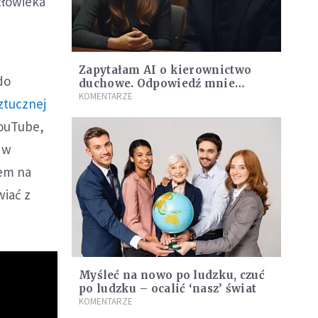
złowieka
Zapytałam AI o kierownictwo
do
duchowe. Odpowiedź mnie
zaniepokoiła
KOMENTARZE
ztucznej
YouTube,
 w
łem na
wiać z
Myśleć na nowo po ludzku, czuć
po ludzku – ocalić ‘nasz’ świat
KOMENTARZE