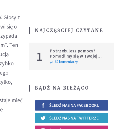
. Głosy z
i się o
NAJCZĘŚCIEJ CZYTANE
rzypada
um". Ten
Potrzebujesz pomocy?
1
ucją
Pomodlimy się w Twojej
intencji
62 komentarzy
szybko
tego
tylko,
BĄDŹ NA BIEŻĄCO
staje mieć
ŚLEDŹ NAS NA FACEBOOKU
ie
ŚLEDŹ NAS NA TWITTERZE