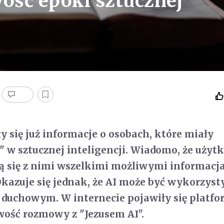
ość epoki sztucznej
y się już informacje o osobach, które miały
" w sztucznej inteligencji. Wiadomo, że uży
ą się z nimi wszelkimi możliwymi informacj
Okazuje się jednak, że AI może być wykorzys
 duchowym. W internecie pojawiły się platf
wość rozmowy z "Jezusem AI".