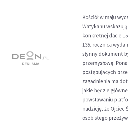
Kościół w maju wycz
Watykanu wskazują,
konkretnej dacie 1
135. rocznica wydan
słynny dokument by
przemysłową. Ponad 
postępujących przem
zagadnienia ma doty
jakie będzie główne
powstawaniu platfo
nadzieję, że Ojciec
osobistego przeżywa