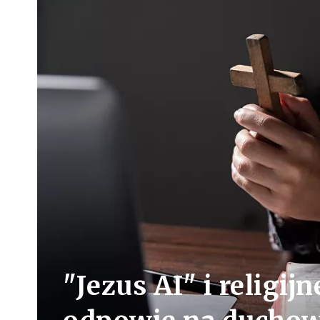
"Jezus AI" i religij