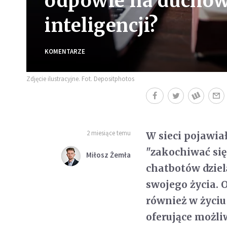
odpowie na duchow
inteligencji?
KOMENTARZE
Zdjęcie ilustracyjne. Fot. Depositphotos
2 miesiące temu
W sieci pojawiał
"zakochiwać się
Miłosz Żemła
chatbotów dziel
swojego życia. 
również w życiu
oferujące możli