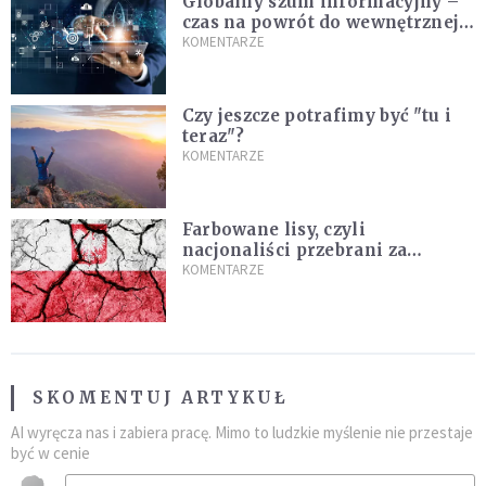
Globalny szum informacyjny –
czas na powrót do wewnętrznej
prawdy
KOMENTARZE
Czy jeszcze potrafimy być "tu i
teraz"?
KOMENTARZE
Farbowane lisy, czyli
nacjonaliści przebrani za
chrześcijan
KOMENTARZE
SKOMENTUJ ARTYKUŁ
AI wyręcza nas i zabiera pracę. Mimo to ludzkie myślenie nie przestaje
być w cenie