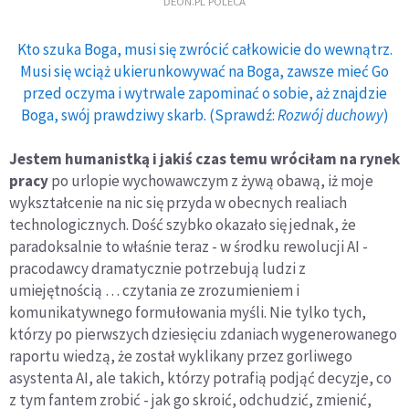
DEON.PL POLECA
Kto szuka Boga, musi się zwrócić całkowicie do wewnątrz.
Musi się wciąż ukierunkowywać na Boga, zawsze mieć Go
przed oczyma i wytrwale zapominać o sobie, aż znajdzie
Boga, swój prawdziwy skarb. (Sprawdź:
Rozwój duchowy
)
Jestem humanistką i jakiś czas temu wróciłam na rynek
pracy
po urlopie wychowawczym z żywą obawą, iż moje
wykształcenie na nic się przyda w obecnych realiach
technologicznych. Dość szybko okazało się jednak, że
paradoksalnie to właśnie teraz - w środku rewolucji AI -
pracodawcy dramatycznie potrzebują ludzi z
umiejętnością … czytania ze zrozumieniem i
komunikatywnego formułowania myśli. Nie tylko tych,
którzy po pierwszych dziesięciu zdaniach wygenerowanego
raportu wiedzą, że został wyklikany przez gorliwego
asystenta AI, ale takich, którzy potrafią podjąć decyzje, co
z tym fantem zrobić - jak go skroić, odchudzić, zmienić,