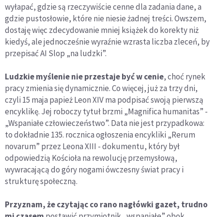
wyłapać, gdzie są rzeczywiście cenne dla zadania dane, a
gdzie pustosłowie, które nie niesie żadnej treści. Owszem,
dostaję więc zdecydowanie mniej książek do korekty niż
kiedyś, ale jednocześnie wyraźnie wzrasta liczba zleceń, by
przepisać AI Slop „na ludzki”.
Ludzkie myślenie nie przestaje być w cenie
, choć rynek
pracy zmienia się dynamicznie. Co więcej, już za trzy dni,
czyli 15 maja papież Leon XIV ma podpisać swoją pierwszą
encyklikę. Jej roboczy tytuł brzmi „Magnifica humanitas” -
„Wspaniałe człowieczeństwo”. Data nie jest przypadkowa:
to dokładnie 135. rocznica ogłoszenia encykliki „Rerum
novarum” przez Leona XIII - dokumentu, który był
odpowiedzią Kościoła na rewolucję przemysłową,
wywracającą do góry nogami ówczesny świat pracy i
strukturę społeczną.
Przyznam, że czytając co rano nagłówki gazet, trudno
mi czasem
postawić przymiotnik „wspaniałe” obok