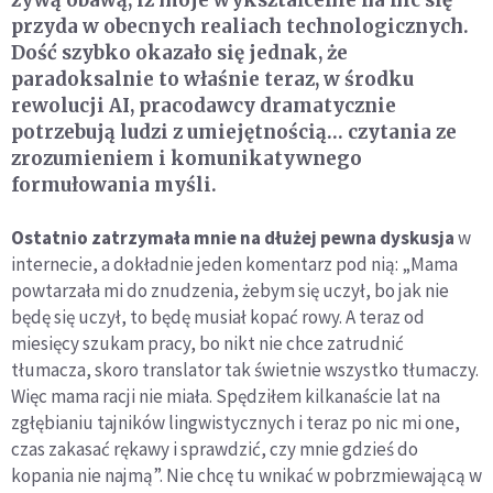
żywą obawą, iż moje wykształcenie na nic się
przyda w obecnych realiach technologicznych.
Dość szybko okazało się jednak, że
paradoksalnie to właśnie teraz, w środku
rewolucji AI, pracodawcy dramatycznie
potrzebują ludzi z umiejętnością… czytania ze
zrozumieniem i komunikatywnego
formułowania myśli.
Ostatnio zatrzymała mnie na dłużej pewna dyskusja
w
internecie, a dokładnie jeden komentarz pod nią: „Mama
powtarzała mi do znudzenia, żebym się uczył, bo jak nie
będę się uczył, to będę musiał kopać rowy. A teraz od
miesięcy szukam pracy, bo nikt nie chce zatrudnić
tłumacza, skoro translator tak świetnie wszystko tłumaczy.
Więc mama racji nie miała. Spędziłem kilkanaście lat na
zgłębianiu tajników lingwistycznych i teraz po nic mi one,
czas zakasać rękawy i sprawdzić, czy mnie gdzieś do
kopania nie najmą”. Nie chcę tu wnikać w pobrzmiewającą w