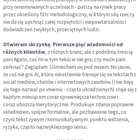
przy renomowanych uczelniach - patrzą na rynek pracy
przez określony filtr metodologiczny, w którym siłą rzeczy
nie da się upchnąć całej rozpiętości i niepowtarzalności
doświadczeń zwykłych, przeciętnych ludzi.
Otwieram skrzynkę. Pierwsze pięć wiadomości od
różnych klientów
, z różnych branż, ale z podobną treścią:
pani Agato, coś mi w tym tekście nie gra, czy może pani
zerknąć? Zaglądam. Uśmiecham się pod nosem. No jasne,
że coś nie gra. AI, która nieustannie trenuje się na tekstach z
social mediów, chatów i internetowych zasobów (i nie boję
się tego nazwać po imieniu - często ukradzionych) staje się z
każdym miesiącem coraz sprawniejsza technicznie i …
coraz uboższa merytorycznie. Produkuje zdania poprawne
składniowo, spójne formalnie, ale pozbawione tego, co
czyni tekst żywym i komunikatywnym: punktu widzenia,
ryzyka, często najzwyklejszego sensu.