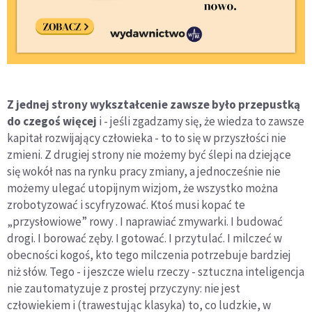
Z jednej strony wykształcenie zawsze było przepustką
do czegoś więcej
i - jeśli zgadzamy się, że wiedza to zawsze
kapitał rozwijający człowieka - to to się w przyszłości nie
zmieni. Z drugiej strony nie możemy być ślepi na dziejące
się wokół nas na rynku pracy zmiany, a jednocześnie nie
możemy ulegać utopijnym wizjom, że wszystko można
zrobotyzować i scyfryzować. Ktoś musi kopać te
„przysłowiowe” rowy . I naprawiać zmywarki. I budować
drogi. I borować zęby. I gotować. I przytulać. I milczeć w
obecności kogoś, kto tego milczenia potrzebuje bardziej
niż słów. Tego - i jeszcze wielu rzeczy - sztuczna inteligencja
nie zautomatyzuje z prostej przyczyny: nie jest
człowiekiem i (trawestując klasyka) to, co ludzkie, w