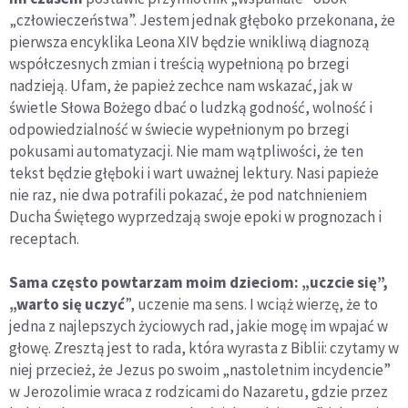
„człowieczeństwa”. Jestem jednak głęboko przekonana, że
pierwsza encyklika Leona XIV będzie wnikliwą diagnozą
współczesnych zmian i treścią wypełnioną po brzegi
nadzieją. Ufam, że papież zechce nam wskazać, jak w
świetle Słowa Bożego dbać o ludzką godność, wolność i
odpowiedzialność w świecie wypełnionym po brzegi
pokusami automatyzacji. Nie mam wątpliwości, że ten
tekst będzie głęboki i wart uważnej lektury. Nasi papieże
nie raz, nie dwa potrafili pokazać, że pod natchnieniem
Ducha Świętego wyprzedzają swoje epoki w prognozach i
receptach.
Sama często powtarzam moim dzieciom: „uczcie się”,
„warto się uczyć
”, uczenie ma sens. I wciąż wierzę, że to
jedna z najlepszych życiowych rad, jakie mogę im wpajać w
głowę. Zresztą jest to rada, która wyrasta z Biblii: czytamy w
niej przecież, że Jezus po swoim „nastoletnim incydencie”
w Jerozolimie wraca z rodzicami do Nazaretu, gdzie przez