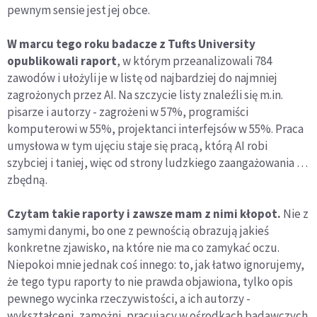
pewnym sensie jest jej obce.
W marcu tego roku badacze z Tufts University
opublikowali raport
, w którym przeanalizowali 784
zawodów i ułożyli je w listę od najbardziej do najmniej
zagrożonych przez AI. Na szczycie listy znaleźli się m.in.
pisarze i autorzy - zagrożeni w 57%, programiści
komputerowi w 55%, projektanci interfejsów w 55%. Praca
umysłowa w tym ujęciu staje się pracą, którą AI robi
szybciej i taniej, więc od strony ludzkiego zaangażowania …
zbędną.
Czytam takie raporty i zawsze mam z nimi kłopot.
Nie z
samymi danymi, bo one z pewnością obrazują jakieś
konkretne zjawisko, na które nie ma co zamykać oczu.
Niepokoi mnie jednak coś innego: to, jak łatwo ignorujemy,
że tego typu raporty to nie prawda objawiona, tylko opis
pewnego wycinka rzeczywistości, a ich autorzy -
wykształceni, zamożni, pracujący w ośrodkach badawczych