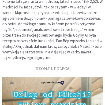
kolejne lata „wzrasta w mądrości, latach i łasce” (Łk 2,52). W
mądrości i w łasce, czyli, tak to czytam - w wiedzy i w
wierze. Mądrość - i ta płynąca z edukacji, i ta związana ze
zgłębianiem Bożych praw - pomaga człowiekowi dojrzewać
do pełni, do takiego stanu, w którym potrafi krytycznie
myśleć, rozumieć, analizować świat i dostrzegać w nim
przestrzeń do swojego sensownego bycia. Gdyby AI była
receptą na szczęście ludzkości, Pan Bóg wpisałby ten kod w
Biblię. A On jednak dał nam krew, ciało, chleb i Miłość, które
wymykają się statystyce i nie dają ująć w karby nawet
najzmyślniejszego algorytmu.
DEON.PL POLECA