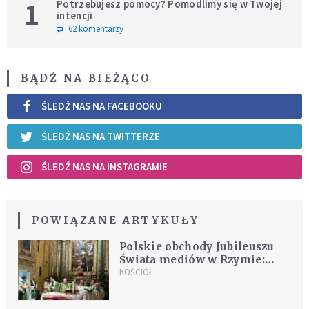
1
Potrzebujesz pomocy? Pomodlimy się w Twojej
intencji
62 komentarzy
BĄDŹ NA BIEŻĄCO
ŚLEDŹ NAS NA FACEBOOKU
ŚLEDŹ NAS NA TWITTERZE
ŚLEDŹ NAS NA INSTAGRAMIE
POWIĄZANE ARTYKUŁY
Polskie obchody Jubileuszu
Świata mediów w Rzymie:
Nadzieja w centrum
KOŚCIÓŁ
przesłania