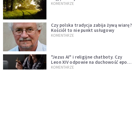
KOMENTARZE
Czy polska tradycja zabija żywą wiarę?
Kościół to nie punkt usługowy
KOMENTARZE
"Jezus AI" i religijne chatboty. Czy
Leon XIV odpowie na duchowość epoki
sztucznej inteligencji?
KOMENTARZE
AI wyręcza nas i zabiera pracę. Mimo to
ludzkie myślenie nie przestaje być w
cenie
KOMENTARZE
Pół internetu płacze. Kto nam zastąpi
Łukasza Litewkę?
KOMENTARZE