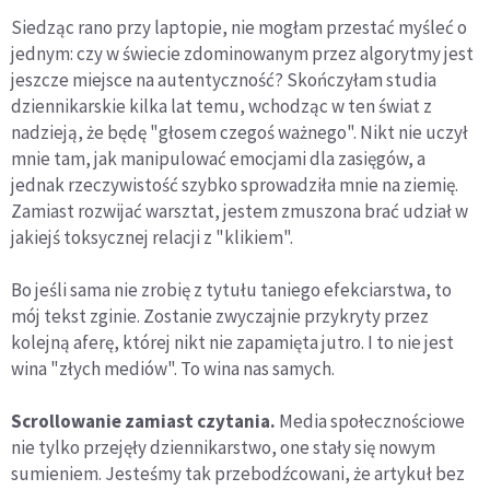
Siedząc rano przy laptopie, nie mogłam przestać myśleć o
jednym: czy w świecie zdominowanym przez algorytmy jest
jeszcze miejsce na autentyczność? Skończyłam studia
dziennikarskie kilka lat temu, wchodząc w ten świat z
nadzieją, że będę "głosem czegoś ważnego". Nikt nie uczył
mnie tam, jak manipulować emocjami dla zasięgów, a
jednak rzeczywistość szybko sprowadziła mnie na ziemię.
Zamiast rozwijać warsztat, jestem zmuszona brać udział w
jakiejś toksycznej relacji z "klikiem".
Bo jeśli sama nie zrobię z tytułu taniego efekciarstwa, to
mój tekst zginie. Zostanie zwyczajnie przykryty przez
kolejną aferę, której nikt nie zapamięta jutro. I to nie jest
wina "złych mediów". To wina nas samych.
Scrollowanie zamiast czytania.
Media społecznościowe
nie tylko przejęły dziennikarstwo, one stały się nowym
sumieniem. Jesteśmy tak przebodźcowani, że artykuł bez