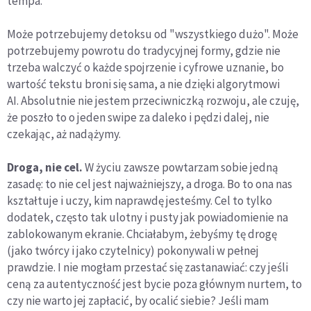
tempa.
Może potrzebujemy detoksu od "wszystkiego dużo". Może
potrzebujemy powrotu do tradycyjnej formy, gdzie nie
trzeba walczyć o każde spojrzenie i cyfrowe uznanie, bo
wartość tekstu broni się sama, a nie dzięki algorytmowi
AI. Absolutnie nie jestem przeciwniczką rozwoju, ale czuję,
że poszło to o jeden swipe za daleko i pędzi dalej, nie
czekając, aż nadążymy.
Droga, nie cel.
W życiu zawsze powtarzam sobie jedną
zasadę: to nie cel jest najważniejszy, a droga. Bo to ona nas
kształtuje i uczy, kim naprawdę jesteśmy. Cel to tylko
dodatek, często tak ulotny i pusty jak powiadomienie na
zablokowanym ekranie. Chciałabym, żebyśmy tę drogę
(jako twórcy i jako czytelnicy) pokonywali w pełnej
prawdzie. I nie mogłam przestać się zastanawiać: czy jeśli
ceną za autentyczność jest bycie poza głównym nurtem, to
czy nie warto jej zapłacić, by ocalić siebie? Jeśli mam