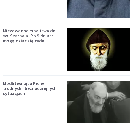
Niezawodna modlitwa do
św. Szarbela. Po 9 dniach
mogą dziać się cuda
Modlitwa ojca Pio w
trudnych i beznadziejnych
sytuacjach