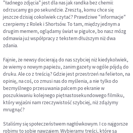
"ładnego zdjęcia" jest dla nas jak randka bez chemii:
odrzucamy go po sekundzie. Zresztą, komu chce się
jeszcze dzisiaj cokolwiek czytać? Prawdziwe "informacje"
czerpiemy z Rolek i Shortsów. To tam, między jednym a
drugim memem, oglądamy świat w pigułce, bo nasz mózg
odmawia już współpracy z tekstem dłuższym niż dwa
zdania.
Fajnie, że newsy docierają do nas szybciej niż kiedykolwiek,
że wiemy o nowym papieżu, zanim gazety w ogóle pójdą do
druku. Ale co z treścią? Gdzie jest przestrzeń na felieton, na
opinię, na coś, co zmusi nas do myślenia, a nie tylko do
bezmyślnego przesuwania palcem po ekranie w
poszukiwaniu kolejnego piętnastosekundowego filmiku,
który wyjaśni nam rzeczywistość szybciej, niż zdążymy
mrugnąć?
Staliśmy się społeczeństwem nagłówkowym. I co najgorsze
robimy to sobie nawzajem. Wybieramy treści, które są