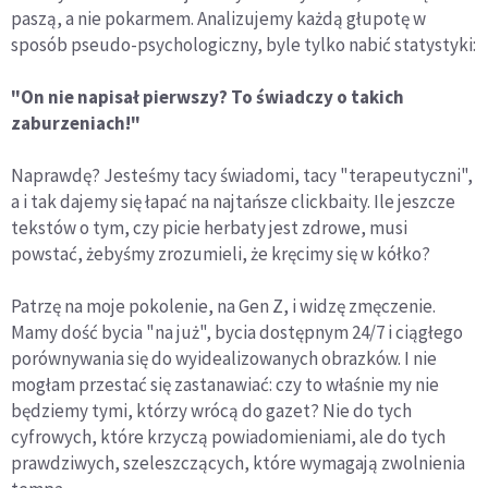
paszą, a nie pokarmem. Analizujemy każdą głupotę w
sposób pseudo-psychologiczny, byle tylko nabić statystyki:
"On nie napisał pierwszy? To świadczy o takich
zaburzeniach!"
Naprawdę? Jesteśmy tacy świadomi, tacy "terapeutyczni",
a i tak dajemy się łapać na najtańsze clickbaity. Ile jeszcze
tekstów o tym, czy picie herbaty jest zdrowe, musi
powstać, żebyśmy zrozumieli, że kręcimy się w kółko?
Patrzę na moje pokolenie, na Gen Z, i widzę zmęczenie.
Mamy dość bycia "na już", bycia dostępnym 24/7 i ciągłego
porównywania się do wyidealizowanych obrazków. I nie
mogłam przestać się zastanawiać: czy to właśnie my nie
będziemy tymi, którzy wrócą do gazet? Nie do tych
cyfrowych, które krzyczą powiadomieniami, ale do tych
prawdziwych, szeleszczących, które wymagają zwolnienia