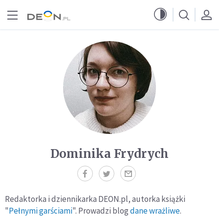
Przejdź do menu głównego
Przejdź do treści
Dominika Frydrych
Redaktorka i dziennikarka DEON.pl, autorka książki
"
Pełnymi garściami
". Prowadzi blog
dane wrażliwe
.