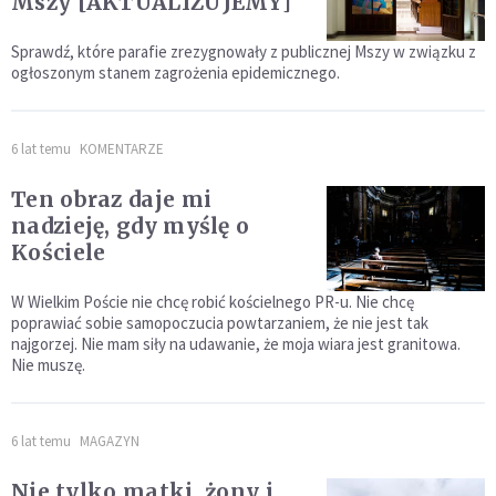
Mszy [AKTUALIZUJEMY]
Sprawdź, które parafie zrezygnowały z publicznej Mszy w związku z
ogłoszonym stanem zagrożenia epidemicznego.
6 lat temu
KOMENTARZE
Ten obraz daje mi
nadzieję, gdy myślę o
Kościele
W Wielkim Poście nie chcę robić kościelnego PR-u. Nie chcę
poprawiać sobie samopoczucia powtarzaniem, że nie jest tak
najgorzej. Nie mam siły na udawanie, że moja wiara jest granitowa.
Nie muszę.
6 lat temu
MAGAZYN
Nie tylko matki, żony i