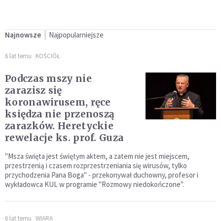
Najnowsze
Najpopularniejsze
6 lat temu
KOŚCIÓŁ
Podczas mszy nie
zarazisz się
koronawirusem, ręce
księdza nie przenoszą
zarazków. Heretyckie
rewelacje ks. prof. Guza
"Msza święta jest świętym aktem, a zatem nie jest miejscem,
przestrzenią i czasem rozprzestrzeniania się wirusów, tylko
przychodzenia Pana Boga" - przekonywał duchowny, profesor i
wykładowca KUL w programie "Rozmowy niedokończone".
6 lat temu
WIARA