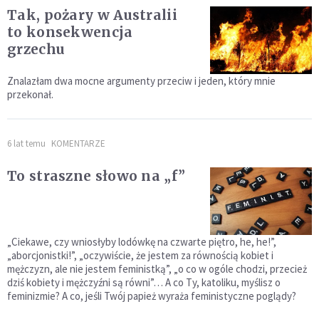
Tak, pożary w Australii
to konsekwencja
grzechu
Znalazłam dwa mocne argumenty przeciw i jeden, który mnie
przekonał.
6 lat temu
KOMENTARZE
To straszne słowo na „f”
„Ciekawe, czy wniosłyby lodówkę na czwarte piętro, he, he!”,
„aborcjonistki!”, „oczywiście, że jestem za równością kobiet i
mężczyzn, ale nie jestem feministką”, „o co w ogóle chodzi, przecież
dziś kobiety i mężczyźni są równi”… A co Ty, katoliku, myślisz o
feminizmie? A co, jeśli Twój papież wyraża feministyczne poglądy?