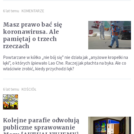
6 lat temu
KOMENTARZE
Masz prawo bać się
koronawirusa. Ale
pamiętaj o trzech
rzeczach
Powtarzane w kółko „nie bój się” nie działa jak „anyżowe kropelki na
lęki”, o których śpiewało Lao Che. Raczej jak płachta na byka. Ale co
właściwie zrobić, kiedy przychodzi lęk?
6 lat temu
KOŚCIÓŁ
Kolejne parafie odwołują
publiczne sprawowanie