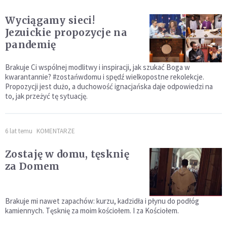
Wyciągamy sieci!
Jezuickie propozycje na
pandemię
Brakuje Ci wspólnej modlitwy i inspiracji, jak szukać Boga w
kwarantannie? #zostańwdomu i spędź wielkopostne rekolekcje.
Propozycji jest dużo, a duchowość ignacjańska daje odpowiedzi na
to, jak przeżyć tę sytuację.
6 lat temu
KOMENTARZE
Zostaję w domu, tęsknię
za Domem
Brakuje mi nawet zapachów: kurzu, kadzidła i płynu do podłóg
kamiennych. Tęsknię za moim kościołem. I za Kościołem.