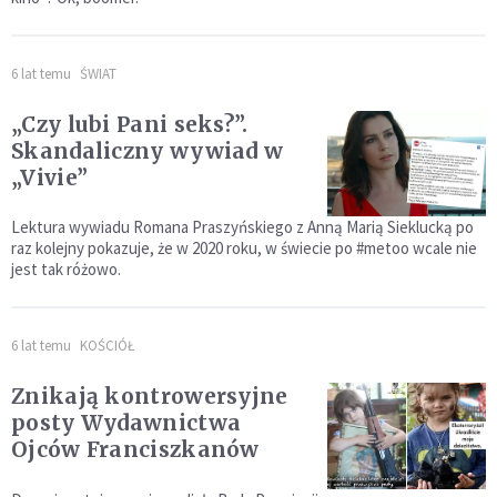
6 lat temu
ŚWIAT
„Czy lubi Pani seks?”.
Skandaliczny wywiad w
„Vivie”
Lektura wywiadu Romana Praszyńskiego z Anną Marią Sieklucką po
raz kolejny pokazuje, że w 2020 roku, w świecie po #metoo wcale nie
jest tak różowo.
6 lat temu
KOŚCIÓŁ
Znikają kontrowersyjne
posty Wydawnictwa
Ojców Franciszkanów