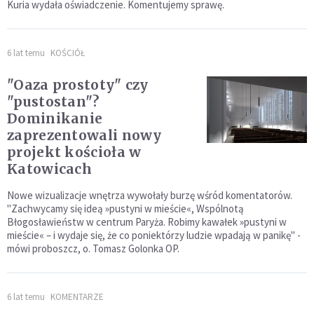
Kuria wydała oświadczenie. Komentujemy sprawę.
6 lat temu
KOŚCIÓŁ
"Oaza prostoty" czy
"pustostan"?
Dominikanie
zaprezentowali nowy
projekt kościoła w
Katowicach
Nowe wizualizacje wnętrza wywołały burzę wśród komentatorów.
"Zachwycamy się ideą »pustyni w mieście«, Wspólnotą
Błogosławieństw w centrum Paryża. Robimy kawałek »pustyni w
mieście« – i wydaje się, że co poniektórzy ludzie wpadają w panikę" -
mówi proboszcz, o. Tomasz Golonka OP.
6 lat temu
KOMENTARZE