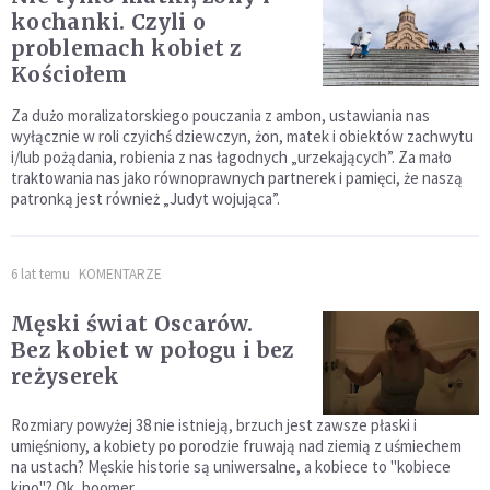
kochanki. Czyli o
problemach kobiet z
Kościołem
Za dużo moralizatorskiego pouczania z ambon, ustawiania nas
wyłącznie w roli czyichś dziewczyn, żon, matek i obiektów zachwytu
i/lub pożądania, robienia z nas łagodnych „urzekających”. Za mało
traktowania nas jako równoprawnych partnerek i pamięci, że naszą
patronką jest również „Judyt wojująca”.
6 lat temu
KOMENTARZE
Męski świat Oscarów.
Bez kobiet w połogu i bez
reżyserek
Rozmiary powyżej 38 nie istnieją, brzuch jest zawsze płaski i
umięśniony, a kobiety po porodzie fruwają nad ziemią z uśmiechem
na ustach? Męskie historie są uniwersalne, a kobiece to "kobiece
kino"? Ok, boomer.