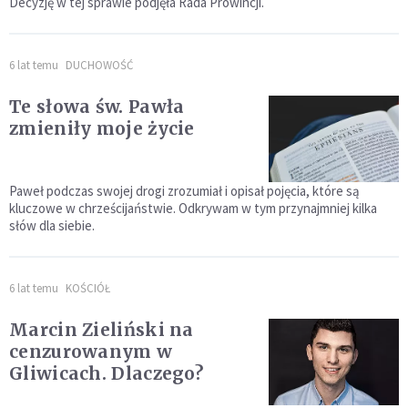
Decyzję w tej sprawie podjęła Rada Prowincji.
6 lat temu
DUCHOWOŚĆ
Te słowa św. Pawła
zmieniły moje życie
Paweł podczas swojej drogi zrozumiał i opisał pojęcia, które są
kluczowe w chrześcijaństwie. Odkrywam w tym przynajmniej kilka
słów dla siebie.
6 lat temu
KOŚCIÓŁ
Marcin Zieliński na
cenzurowanym w
Gliwicach. Dlaczego?