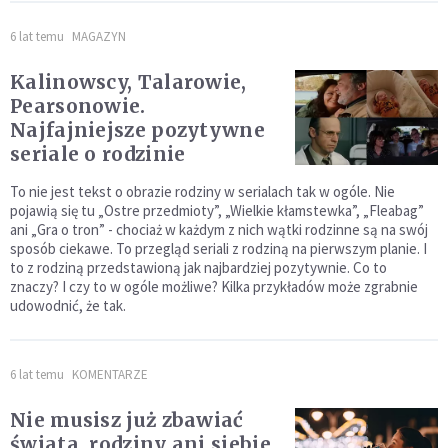
6 lat temu
MAGAZYN
Kalinowscy, Talarowie,
Pearsonowie.
Najfajniejsze pozytywne
seriale o rodzinie
To nie jest tekst o obrazie rodziny w serialach tak w ogóle. Nie
pojawią się tu „Ostre przedmioty”, „Wielkie kłamstewka”, „Fleabag”
ani „Gra o tron” - chociaż w każdym z nich wątki rodzinne są na swój
sposób ciekawe. To przegląd seriali z rodziną na pierwszym planie. I
to z rodziną przedstawioną jak najbardziej pozytywnie. Co to
znaczy? I czy to w ogóle możliwe? Kilka przykładów może zgrabnie
udowodnić, że tak.
6 lat temu
KOMENTARZE
Nie musisz już zbawiać
świata, rodziny ani siebie