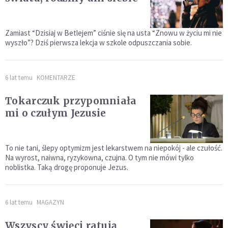
Zamiast “Dzisiaj w Betlejem” ciśnie się na usta “Znowu w życiu mi nie
wyszło”? Dziś pierwsza lekcja w szkole odpuszczania sobie.
6 lat temu
KOMENTARZE
Tokarczuk przypomniała
mi o czułym Jezusie
To nie tani, ślepy optymizm jest lekarstwem na niepokój - ale czułość.
Na wyrost, naiwna, ryzykowna, czujna. O tym nie mówi tylko
noblistka. Taką drogę proponuje Jezus.
6 lat temu
MAGAZYN
Wszyscy święci ratują