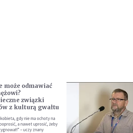
ie może odmawiać
ężowi?
ieczne związki
ów z kulturą gwałtu
 kobieta, gdy nie ma ochoty na
poprosić, a nawet uprosić, żeby
ygnował!” – uczy znany