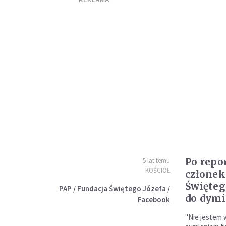
Po repo
5 lat temu
KOŚCIÓŁ
członek
Święteg
PAP / Fundacja Świętego Józefa /
do dymi
Facebook
"Nie jestem 