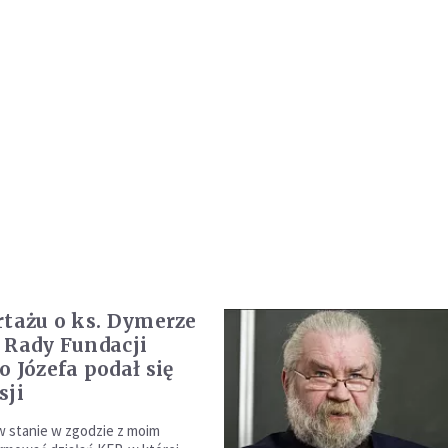
rtażu o ks. Dymerze
 Rady Fundacji
o Józefa podał się
sji
w stanie w zgodzie z moim