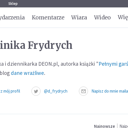
g
Sklep
Wię
darzenia
Komentarze
Wiara
Wideo
nika Frydrych
a i dziennikarka DEON.pl, autorka książki "
Pełnymi gar
 blog
dane wrażliwe
.
z mój profil
@d_frydrych
Napisz do mnie maila
Najnowsze
Najp