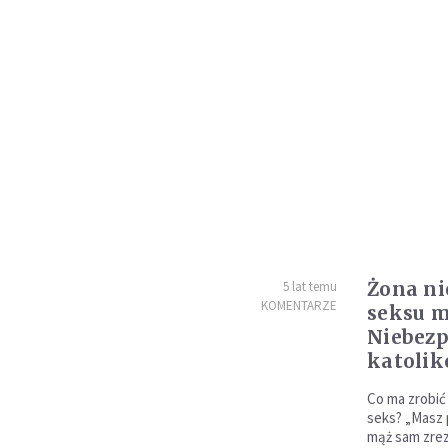
Żona n
5 lat temu
KOMENTARZE
seksu m
Niebezp
katolik
Co ma zrobić
seks? „Masz 
mąż sam zrez