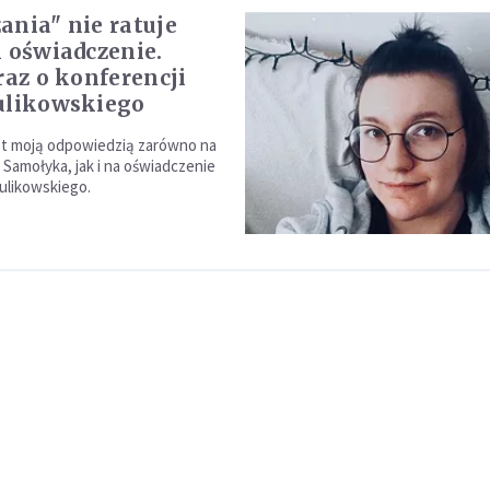
ania" nie ratuje
i oświadczenie.
raz o konferencji
ulikowskiego
st moją odpowiedzią zarówno na
 Samołyka, jak i na oświadczenie
ulikowskiego.