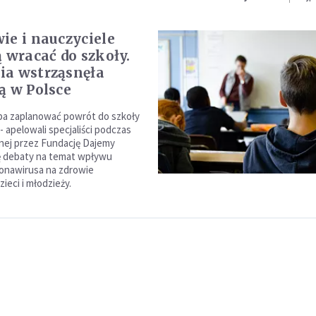
ie i nauczyciele
ą wracać do szkoły.
a wstrząsnęła
ą w Polsce
eba zaplanować powrót do szkoły
 apelowali specjaliści podczas
nej przez Fundację Dajemy
ę debaty na temat wpływu
onawirusa na zdrowie
ieci i młodzieży.