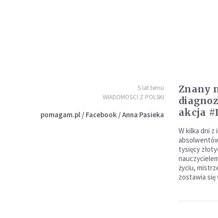
Znany n
5 lat temu
WIADOMOŚCI Z POLSKI
diagnoz
akcja #
pomagam.pl / Facebook / Anna Pasieka
W kilka dni z
absolwentów 
tysięcy złoty
nauczycielem
życiu, mistrz
zostawia się 