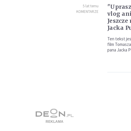
"Uprasz
5 lat temu
KOMENTARZE
vlog an
Jeszcze 
Jacka P
Ten tekst je
film Tomasza
pana Jacka P