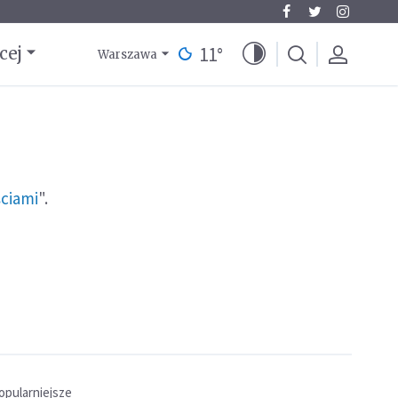
11
°
cej
Warszawa
ściami
".
opularniejsze