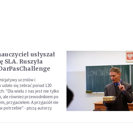
auczyciel usłyszał
ę SLA. Ruszyła
DarPasChallenge
 inicjatywy uczniów i
udało się zebrać ponad 120
ch. "Dla wielu z nas jest nie tylko
, ale również przewodnikiem po
em, przyjacielem. A przyjaciół nie
w potrzebie" - piszą autorzy.