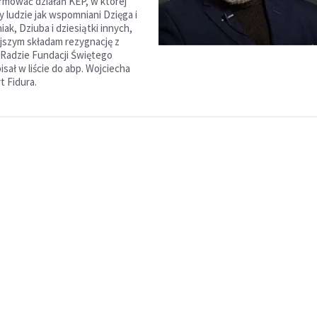
rmować działań KEP, w której
y ludzie jak wspomniani Dzięga i
niak, Dziuba i dziesiątki innych,
ejszym składam rezygnację z
 Radzie Fundacji Świętego
isał w liście do abp. Wojciecha
t Fidura.