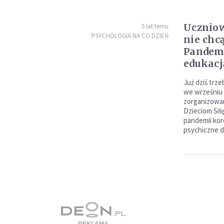
Uczniow
5 lat temu
PSYCHOLOGIA NA CO DZIEŃ
nie chc
Pandemi
edukacj
Już dziś trz
we wrześniu -
zorganizowa
Dzieciom Sił
pandemii kor
psychiczne dz