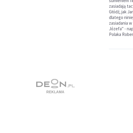
sumieniem fi
zasiadają tac
Głódź, jak Ja
dlatego nini
zasiadania w
Józefa" - nap
Polaka Rober