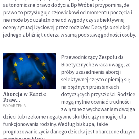
autonomiczne prawo do życia. Bp Wróbel przypomina, że
prawo to przysługuje człowiekowi od momentu poczęcia i
nie może być uzależnione od wygody czy subiektywnej
oceny sytuacji życiowej przez rodziców. Decyzja o selekcji
jednego z bliźniąt uderza w samą podstawę godności osoby.
Przewodniczący Zespołu ds.
Bioetycznych zwraca uwagę, że
próby uzasadnienia aborcji
selektywnej często opierają się
na błędnych przesłankach
dotyczących przyszłości. Rodzice
Aborcja w Karcie
Praw
mogą mylnie oceniać trudności
Podstawowych?
WYDARZENIA
związane z wychowaniem dwojga
Tego chce
dzieci lub rzekome negatywne skutki ciąży mnogiej dla
Parlament
funkcjonowania rodziny. Według biskupa, takie
Europejski
prognozowanie życia danego dziecka jest obarczone dużym
marginesem błędu.