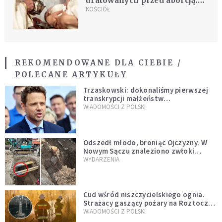
uratowanych przed aborcją.
"Nie znalazły się tu
KOŚCIÓŁ
przypadkowo"
REKOMENDOWANE DLA CIEBIE /
POLECANE ARTYKUŁY
Trzaskowski: dokonaliśmy pierwszej
transkrypcji małżeństw
jednopłciowych. “Tak jak
WIADOMOŚCI Z POLSKI
zapowiadałem, bez zwłoki,
natychmiast”
Odszedł młodo, broniąc Ojczyzny. W
Nowym Sączu znaleziono zwłoki
mężczyzny z czasów potopu
WYDARZENIA
szwedzkiego
Cud wśród niszczycielskiego ognia.
Strażacy gaszący pożary na Roztoczu
opublikowali niezwykłe zdjęcie
WIADOMOŚCI Z POLSKI