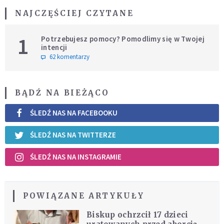
NAJCZĘŚCIEJ CZYTANE
1
Potrzebujesz pomocy? Pomodlimy się w Twojej
intencji
62 komentarzy
BĄDŹ NA BIEŻĄCO
ŚLEDŹ NAS NA FACEBOOKU
ŚLEDŹ NAS NA TWITTERZE
ŚLEDŹ NAS NA INSTAGRAMIE
POWIĄZANE ARTYKUŁY
Biskup ochrzcił 17 dzieci