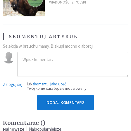
daje do myślenia
WIADOMOŚCI Z POLSKI
SKOMENTUJ ARTYKUŁ
Selekcja w brzuchu mamy. Biskupi mocno o aborcji
Zaloguj się
lub
skomentuj jako Gość
Twój komentarz będzie moderowany
DODAJ KOMENTARZ
Komentarze (
)
Najnowsze
Najpopularniejsze