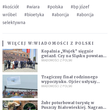
#kościół
#wiara
#polska
#bp józef
wróbel
#bioetyka
#aborcja
#aborcja
selektywna
WIĘCEJ W:
WIADOMOŚCI Z POLSKI
Kopalnia „Wujek” sięgnie
gwiazd. Czy na Śląsku powstanie
„Dolina Krzemowa”?
WIADOMOŚCI Z POLSKI
Tragiczny finał rodzinnego
wypoczynku. Ojciec usłyszy
zarzuty
WIADOMOŚCI Z POLSKI
Żubr poturbował turystę w
Puszczy Białowieskiej. Nagranie