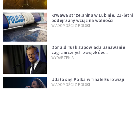
Krwawa strzelanina w Lubinie. 21-letni
podejrzany wciąż na wolności
WIADOMOŚCI Z POLSKI
Donald Tusk zapowiada uznawanie
zagranicznych związków
jednopłciowych. "Państwo oblało ten
WYDARZENIA
test"
Udało się! Polka w finale Eurowizji
WIADOMOŚCI Z POLSKI
Gwałtowne burze nad Polską. Może
być niebezpiecznie. Jest alert RCB
ŚWIAT