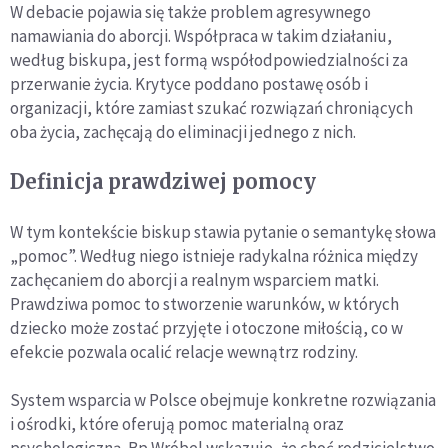
W debacie pojawia się także problem agresywnego
namawiania do aborcji. Współpraca w takim działaniu,
według biskupa, jest formą współodpowiedzialności za
przerwanie życia. Krytyce poddano postawę osób i
organizacji, które zamiast szukać rozwiązań chroniących
oba życia, zachęcają do eliminacji jednego z nich.
Definicja prawdziwej pomocy
W tym kontekście biskup stawia pytanie o semantykę słowa
„pomoc”. Według niego istnieje radykalna różnica między
zachęcaniem do aborcji a realnym wsparciem matki.
Prawdziwa pomoc to stworzenie warunków, w których
dziecko może zostać przyjęte i otoczone miłością, co w
efekcie pozwala ocalić relacje wewnątrz rodziny.
System wsparcia w Polsce obejmuje konkretne rozwiązania
i ośrodki, które oferują pomoc materialną oraz
psychologiczną. Bp Wróbel wskazuje, że choć rodzicielstwo