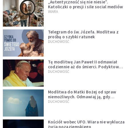
„Autentyczność się nie niesie”.
Katoliczki o presji i sile social mediów
WIARA
Telegram do św. Józefa. Modlitwa z
prośbą o szybki ratunek
DUCHOWOŚĆ
Tę modlitwę Jan Paweł II odmawiał
codziennie aż do śmierci. Podyktował
mu ją ojciec
DUCHOWOŚĆ
Modlitwa do Matki Bożej od spraw
niemożliwych. Odmawiaj ją, gdy
wszystko idzie źle
DUCHOWOŚĆ
Kościół wobec UFO. Wiara nie wyklucza
życia pozaziemskiego