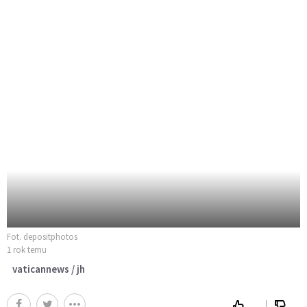
Fot. depositphotos
1 rok temu
vaticannews / jh