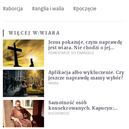
#aborcja
#anglia i walia
#poczęcie
WIĘCEJ W:
WIARA
Jezus pokazuje, czym naprawdę
jest wiara. Nie chodzi o jej
wielkość
KOMENTARZE DO EWANGELII
Aplikacja albo wykluczenie. Czy
jeszcze naprawdę mamy wybór?
WIARA
Samotność osób
konsekrowanych. Kapucyn:
Życie w pojedynkę rzadko jest
DUCHOWOŚĆ
sielanką