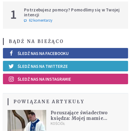
1
Potrzebujesz pomocy? Pomodlimy się w Twojej
intencji
62 komentarzy
BĄDŹ NA BIEŻĄCO
ŚLEDŹ NAS NA FACEBOOKU
ŚLEDŹ NAS NA TWITTERZE
ŚLEDŹ NAS NA INSTAGRAMIE
POWIĄZANE ARTYKUŁY
Poruszające świadectwo
księdza: Mojej mamie
proponowano aborcję, gdy
KOŚCIÓŁ
była ze mną w ciąży