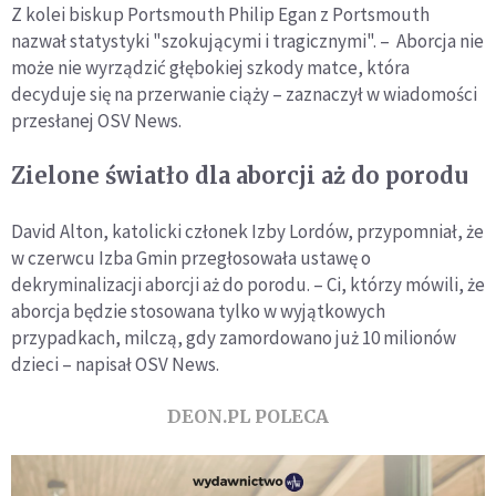
Z kolei biskup Portsmouth Philip Egan z Portsmouth
nazwał statystyki "szokującymi i tragicznymi". – Aborcja nie
może nie wyrządzić głębokiej szkody matce, która
decyduje się na przerwanie ciąży – zaznaczył w wiadomości
przesłanej OSV News.
Zielone światło dla aborcji aż do porodu
David Alton, katolicki członek Izby Lordów, przypomniał, że
w czerwcu Izba Gmin przegłosowała ustawę o
dekryminalizacji aborcji aż do porodu. – Ci, którzy mówili, że
aborcja będzie stosowana tylko w wyjątkowych
przypadkach, milczą, gdy zamordowano już 10 milionów
dzieci – napisał OSV News.
DEON.PL POLECA