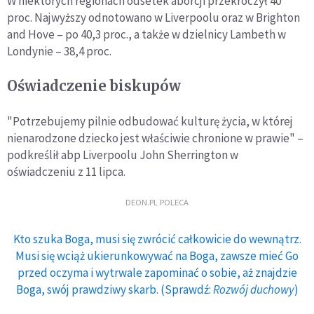
W niektórych regionach odsetek aborcji przekroczył 40
proc. Najwyższy odnotowano w Liverpoolu oraz w Brighton
and Hove – po 40,3 proc., a także w dzielnicy Lambeth w
Londynie – 38,4 proc.
Oświadczenie biskupów
"Potrzebujemy pilnie odbudować kulturę życia, w której
nienarodzone dziecko jest właściwie chronione w prawie" –
podkreślił abp Liverpoolu John Sherrington w
oświadczeniu z 11 lipca.
DEON.PL POLECA
Kto szuka Boga, musi się zwrócić całkowicie do wewnątrz.
Musi się wciąż ukierunkowywać na Boga, zawsze mieć Go
przed oczyma i wytrwale zapominać o sobie, aż znajdzie
Boga, swój prawdziwy skarb. (Sprawdź:
Rozwój duchowy
)