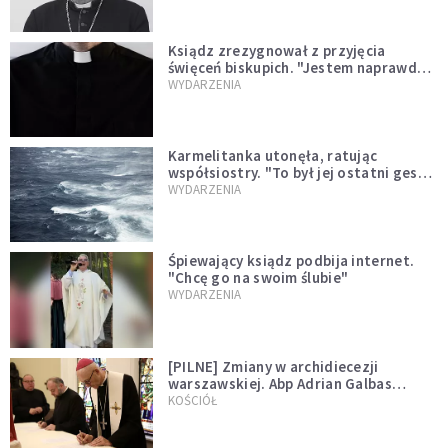
Ksiądz zrezygnował z przyjęcia
święceń biskupich. "Jestem naprawdę
niegodny"
WYDARZENIA
Karmelitanka utonęła, ratując
współsiostry. "To był jej ostatni gest
miłości"
WYDARZENIA
Śpiewający ksiądz podbija internet.
"Chcę go na swoim ślubie"
WYDARZENIA
[PILNE] Zmiany w archidiecezji
warszawskiej. Abp Adrian Galbas
wręczył dekrety nowym proboszczom
KOŚCIÓŁ