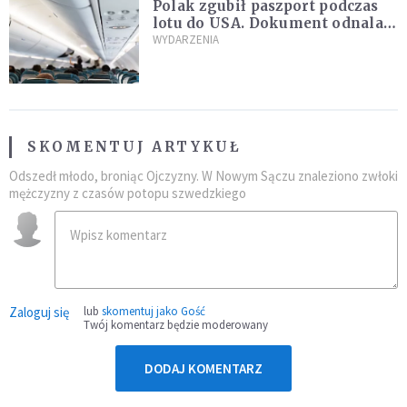
Polak zgubił paszport podczas
lotu do USA. Dokument odnalazł
się w nietypowym miejscu
WYDARZENIA
SKOMENTUJ ARTYKUŁ
Odszedł młodo, broniąc Ojczyzny. W Nowym Sączu znaleziono zwłoki
mężczyzny z czasów potopu szwedzkiego
Zaloguj się
lub
skomentuj jako Gość
Twój komentarz będzie moderowany
DODAJ KOMENTARZ