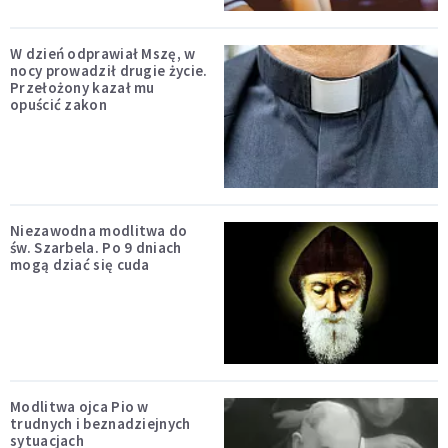
W dzień odprawiał Mszę, w
nocy prowadził drugie życie.
Przełożony kazał mu
opuścić zakon
Niezawodna modlitwa do
św. Szarbela. Po 9 dniach
mogą dziać się cuda
Modlitwa ojca Pio w
trudnych i beznadziejnych
sytuacjach