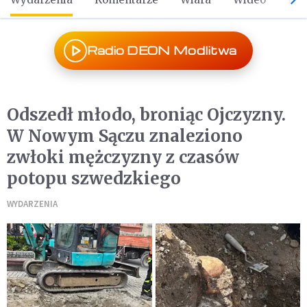
Radio DEON Modlitwa
Odszedł młodo, broniąc Ojczyzny.
W Nowym Sączu znaleziono
zwłoki mężczyzny z czasów
potopu szwedzkiego
WYDARZENIA