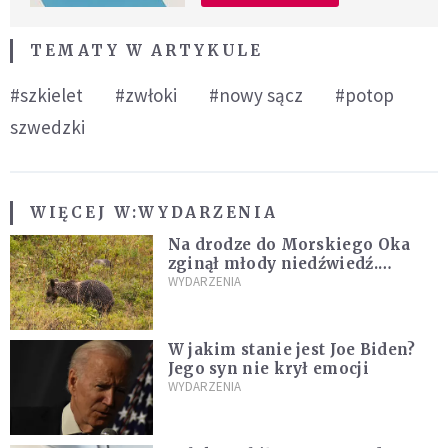
TEMATY W ARTYKULE
#szkielet
#zwłoki
#nowy sącz
#potop
szwedzki
WIĘCEJ W:
WYDARZENIA
Na drodze do Morskiego Oka
zginął młody niedźwiedź.
Sprawę bada Policja i TPN
WYDARZENIA
W jakim stanie jest Joe Biden?
Jego syn nie krył emocji
WYDARZENIA