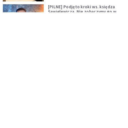
[PILNE] Podjęto kroki ws. księdza
Sawielewicza. Nie zobaczymy go w
mediach
WYDARZENIA