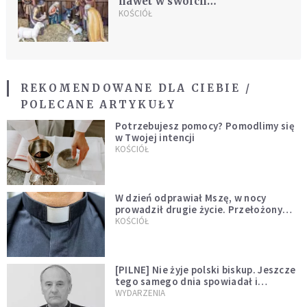
nawet w swoich
nieporadnościach
KOŚCIÓŁ
REKOMENDOWANE DLA CIEBIE /
POLECANE ARTYKUŁY
Potrzebujesz pomocy? Pomodlimy się
w Twojej intencji
KOŚCIÓŁ
W dzień odprawiał Mszę, w nocy
prowadził drugie życie. Przełożony
kazał mu opuścić zakon
KOŚCIÓŁ
[PILNE] Nie żyje polski biskup. Jeszcze
tego samego dnia spowiadał i
sprawował Mszę świętą
WYDARZENIA