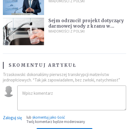
propozycji programu "Rozwój
WIADOMOŚCI Z POLSKI
Plus"
Sejm odrzucił projekt dotyczący
darmowej wody z kranu w
restauracjach
WIADOMOŚCI Z POLSKI
SKOMENTUJ ARTYKUŁ
Trzaskowski: dokonaliśmy pierwszej transkrypcji małżeństw
jednopłciowych. “Tak jak zapowiadałem, bez zwłoki, natychmiast”
Zaloguj się
lub
skomentuj jako Gość
Twój komentarz będzie moderowany