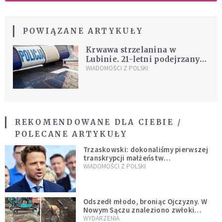
POWIĄZANE ARTYKUŁY
Krwawa strzelanina w
Lubinie. 21-letni podejrzany
wciąż na wolności
WIADOMOŚCI Z POLSKI
REKOMENDOWANE DLA CIEBIE /
POLECANE ARTYKUŁY
Trzaskowski: dokonaliśmy pierwszej
transkrypcji małżeństw
jednopłciowych. “Tak jak
WIADOMOŚCI Z POLSKI
zapowiadałem, bez zwłoki,
natychmiast”
Odszedł młodo, broniąc Ojczyzny. W
Nowym Sączu znaleziono zwłoki
mężczyzny z czasów potopu
WYDARZENIA