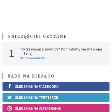
NAJCZĘŚCIEJ CZYTANE
1
Potrzebujesz pomocy? Pomodlimy się w Twojej
intencji
62 komentarzy
BĄDŹ NA BIEŻĄCO
ŚLEDŹ NAS NA FACEBOOKU
ŚLEDŹ NAS NA TWITTERZE
ŚLEDŹ NAS NA INSTAGRAMIE