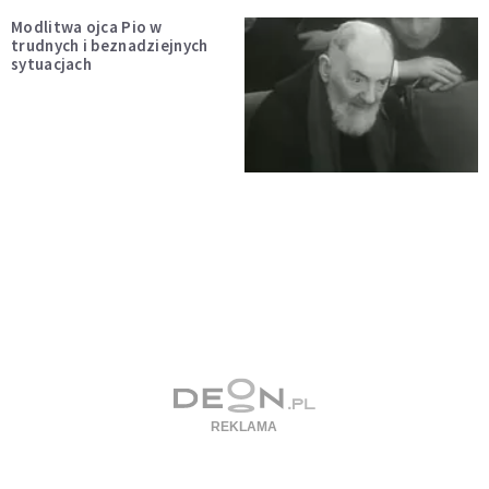
Modlitwa ojca Pio w
trudnych i beznadziejnych
sytuacjach