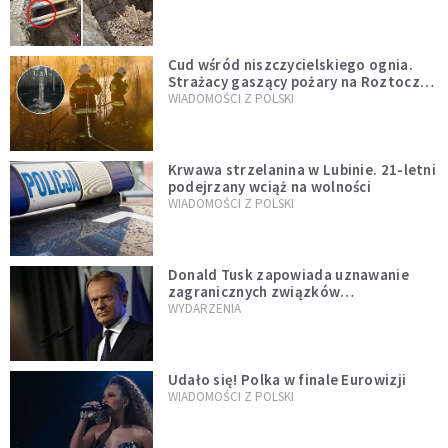
szwedzkiego
Cud wśród niszczycielskiego ognia.
Strażacy gaszący pożary na Roztoczu
opublikowali niezwykłe zdjęcie
WIADOMOŚCI Z POLSKI
Krwawa strzelanina w Lubinie. 21-letni
podejrzany wciąż na wolności
WIADOMOŚCI Z POLSKI
Donald Tusk zapowiada uznawanie
zagranicznych związków
jednopłciowych. "Państwo oblało ten
WYDARZENIA
test"
Udało się! Polka w finale Eurowizji
WIADOMOŚCI Z POLSKI