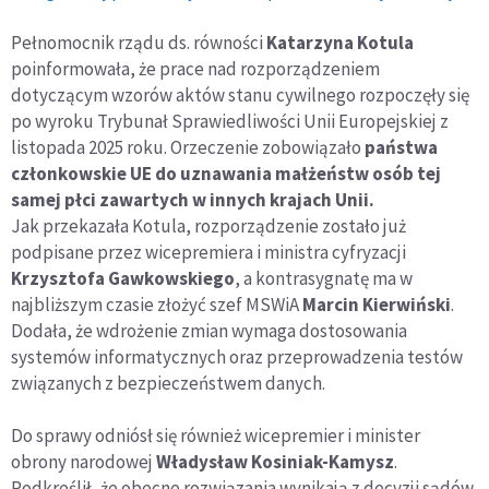
Pełnomocnik rządu ds. równości
Katarzyna Kotula
poinformowała, że prace nad rozporządzeniem
dotyczącym wzorów aktów stanu cywilnego rozpoczęły się
po wyroku Trybunał Sprawiedliwości Unii Europejskiej z
listopada 2025 roku. Orzeczenie zobowiązało
państwa
członkowskie UE do uznawania małżeństw osób tej
samej płci zawartych w innych krajach Unii.
Jak przekazała Kotula, rozporządzenie zostało już
podpisane przez wicepremiera i ministra cyfryzacji
Krzysztofa Gawkowskiego
, a kontrasygnatę ma w
najbliższym czasie złożyć szef MSWiA
Marcin Kierwiński
.
Dodała, że wdrożenie zmian wymaga dostosowania
systemów informatycznych oraz przeprowadzenia testów
związanych z bezpieczeństwem danych.
Do sprawy odniósł się również wicepremier i minister
obrony narodowej
Władysław Kosiniak-Kamysz
.
Podkreślił, że obecne rozwiązania wynikają z decyzji sądów,