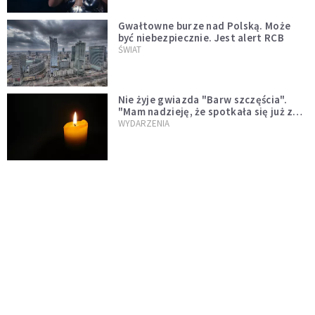
Gwałtowne burze nad Polską. Może
być niebezpiecznie. Jest alert RCB
ŚWIAT
Nie żyje gwiazda "Barw szczęścia".
"Mam nadzieję, że spotkała się już z
Bogiem, którego tak bardzo kochała"
WYDARZENIA