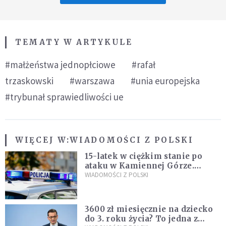
TEMATY W ARTYKULE
#małżeństwa jednopłciowe
#rafał
trzaskowski
#warszawa
#unia europejska
#trybunał sprawiedliwości ue
WIĘCEJ W:
WIADOMOŚCI Z POLSKI
15-latek w ciężkim stanie po
ataku w Kamiennej Górze.
Policja zatrzymała dwóch
WIADOMOŚCI Z POLSKI
nastolatków
3600 zł miesięcznie na dziecko
do 3. roku życia? To jedna z