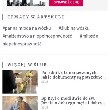
SPRAWDŹ CENĘ
TEMATY W ARTYKULE
#panna młoda na wózku
#ślub na wózku
#małżeństwo a niepełnosprawność
#miłość a
niepełnosprawność
WIĘCEJ W:
ŚLUB
Poradnik dla narzeczonych.
Jakie dokumenty są potrzebne
do ślubu konkordatowego?
ŚLUB
Bp Bryl o modlitwie do św.
Józefa o dobrego męża i dobrą
żonę: Nie bójmy się wołać do
ŚLUB