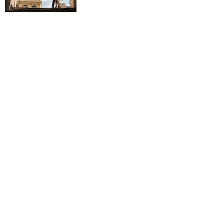
Nowenna o dobrego męża, o dobrą
żonę
ŚLUB