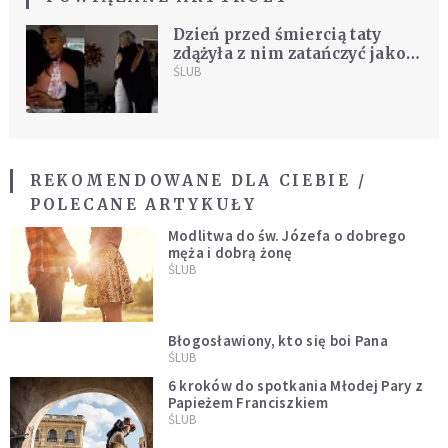
Dzień przed śmiercią taty
zdążyła z nim zatańczyć jako
panna młoda [WIDEO]
ŚLUB
REKOMENDOWANE DLA CIEBIE /
POLECANE ARTYKUŁY
Modlitwa do św. Józefa o dobrego
męża i dobrą żonę
ŚLUB
Błogosławiony, kto się boi Pana
ŚLUB
6 kroków do spotkania Młodej Pary z
Papieżem Franciszkiem
ŚLUB