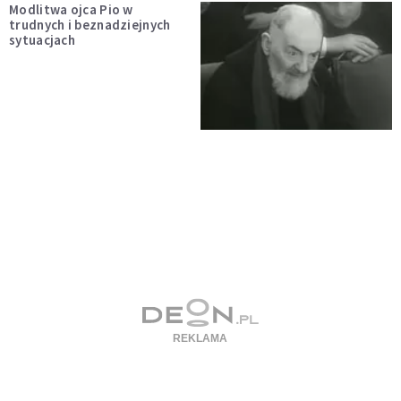
Modlitwa ojca Pio w
trudnych i beznadziejnych
sytuacjach