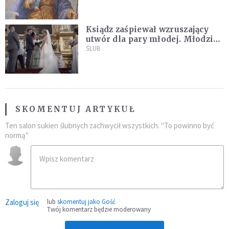
Boga tak, jak potrafimy
Ksiądz zaśpiewał wzruszający
utwór dla pary młodej. Młodzi
nie kryli wzruszenia [MUZYKA]
ŚLUB
SKOMENTUJ ARTYKUŁ
Ten salon sukien ślubnych zachwycił wszystkich. "To powinno być
normą"
Zaloguj się
lub
skomentuj jako Gość
Twój komentarz będzie moderowany