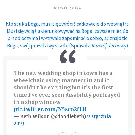
DEON.PL POLECA
Kto szuka Boga, musi się zwrócić całkowicie do wewnątrz.
Musi się wciąż ukierunkowywać na Boga, zawsze mieć Go
przed oczyma i wytrwale zapominać o sobie, aż znajdzie
Boga, swój prawdziwy skarb. (Sprawdź:
Rozwój duchowy
)
The new wedding shop in town has a
wheelchair using mannequin and it
shouldn’t be exciting but it’s the first
time I’ve ever seen disability portrayed
in a shop window.
pic.twitter.com/N5sco2fLJf
— Beth Wilson (@doodlebeth)
9 stycznia
2019