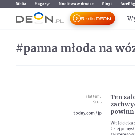
Przejdź do menu głównego
Przejdź do treści
Biblia
Magazyn
Modlitwa w drodze
Blogi
faceBó
Wy
Radio DEON
#panna młoda na wó
Ten sal
7 lat temu
ŚLUB
zachwyc
powinn
today.com / jp
Właścicielka 
że jej pomys
zainteresowa