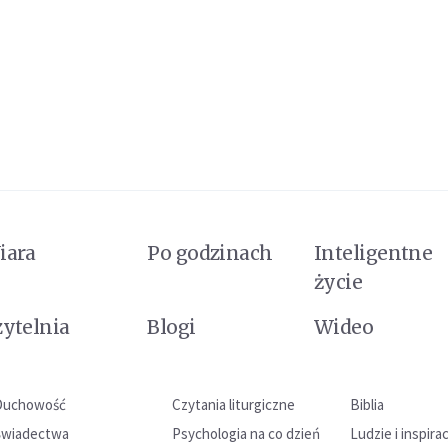
iara
Po godzinach
Inteligentne
życie
zytelnia
Blogi
Wideo
Duchowość
Czytania liturgiczne
Biblia
Świadectwa
Psychologia na co dzień
Ludzie i inspira