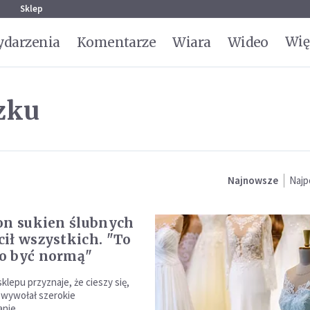
g
Sklep
Wię
darzenia
Komentarze
Wiara
Wideo
zku
Najnowsze
Najp
on sukien ślubnych
ił wszystkich. "To
o być normą"
sklepu przyznaje, że cieszy się,
ł wywołał szerokie
nie.