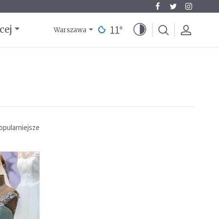
11
°
cej
Warszawa
opularniejsze