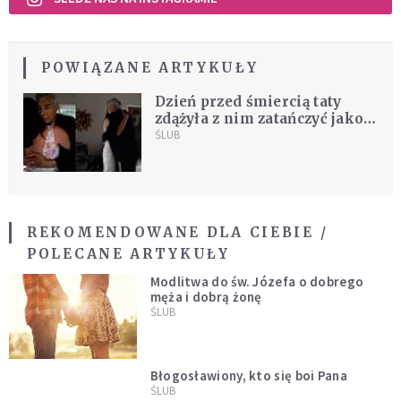
POWIĄZANE ARTYKUŁY
Dzień przed śmiercią taty
zdążyła z nim zatańczyć jako
panna młoda [WIDEO]
ŚLUB
REKOMENDOWANE DLA CIEBIE /
POLECANE ARTYKUŁY
Modlitwa do św. Józefa o dobrego
męża i dobrą żonę
ŚLUB
Błogosławiony, kto się boi Pana
ŚLUB