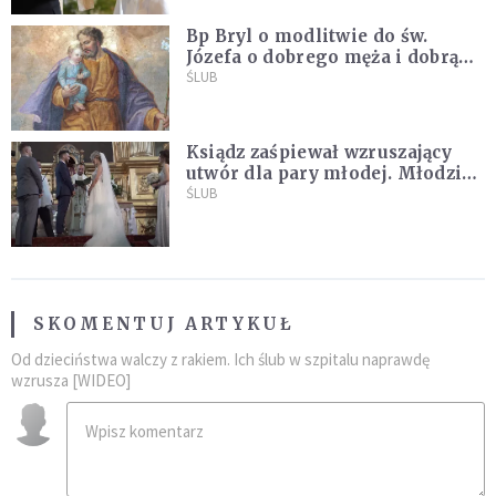
Bp Bryl o modlitwie do św.
Józefa o dobrego męża i dobrą
żonę: Nie bójmy się wołać do
ŚLUB
Boga tak, jak potrafimy
Ksiądz zaśpiewał wzruszający
utwór dla pary młodej. Młodzi
nie kryli wzruszenia [MUZYKA]
ŚLUB
SKOMENTUJ ARTYKUŁ
Od dzieciństwa walczy z rakiem. Ich ślub w szpitalu naprawdę
wzrusza [WIDEO]