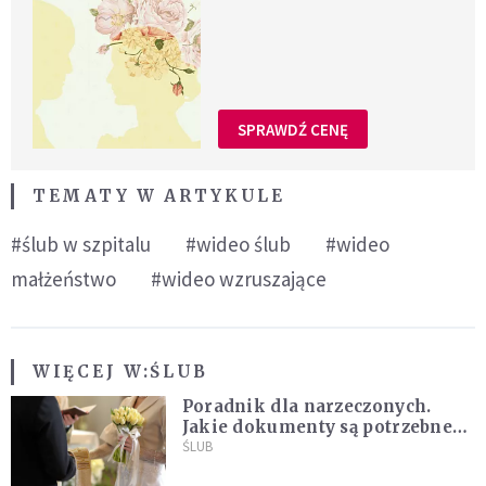
SPRAWDŹ CENĘ
TEMATY W ARTYKULE
#ślub w szpitalu
#wideo ślub
#wideo
małżeństwo
#wideo wzruszające
WIĘCEJ W:
ŚLUB
Poradnik dla narzeczonych.
Jakie dokumenty są potrzebne
do ślubu konkordatowego?
ŚLUB