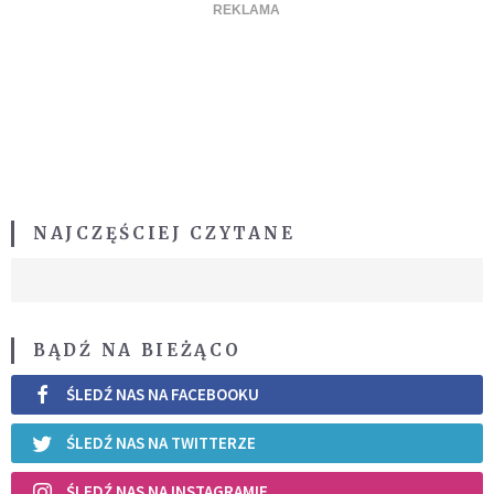
NAJCZĘŚCIEJ CZYTANE
BĄDŹ NA BIEŻĄCO
ŚLEDŹ NAS NA FACEBOOKU
ŚLEDŹ NAS NA TWITTERZE
ŚLEDŹ NAS NA INSTAGRAMIE