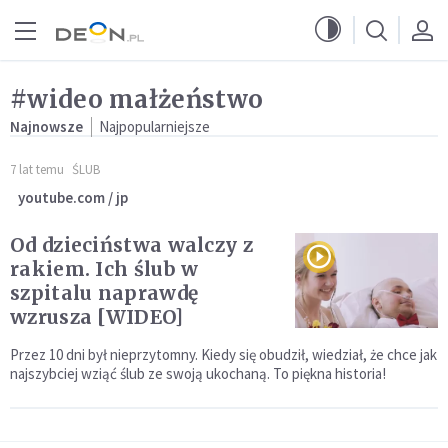
Przejdź do menu głównego
Przejdź do treści
#wideo małżeństwo
Najnowsze
Najpopularniejsze
7 lat temu
ŚLUB
youtube.com / jp
Od dzieciństwa walczy z
rakiem. Ich ślub w
szpitalu naprawdę
wzrusza [WIDEO]
Przez 10 dni był nieprzytomny. Kiedy się obudził, wiedział, że chce jak
najszybciej wziąć ślub ze swoją ukochaną. To piękna historia!