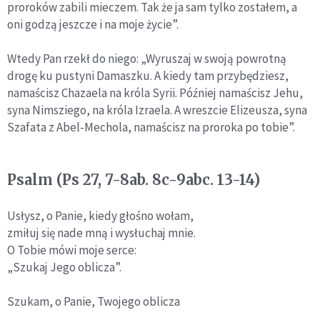
proroków zabili mieczem. Tak że ja sam tylko zostałem, a
oni godzą jeszcze i na moje życie”.
Wtedy Pan rzekł do niego: „Wyruszaj w swoją powrotną
drogę ku pustyni Damaszku. A kiedy tam przybędziesz,
namaścisz Chazaela na króla Syrii. Później namaścisz Jehu,
syna Nimsziego, na króla Izraela. A wreszcie Elizeusza, syna
Szafata z Abel-Mechola, namaścisz na proroka po tobie”.
Psalm (Ps 27, 7-8ab. 8c-9abc. 13-14)
Usłysz, o Panie, kiedy głośno wołam,
zmiłuj się nade mną i wysłuchaj mnie.
O Tobie mówi moje serce:
„Szukaj Jego oblicza”.
Szukam, o Panie, Twojego oblicza