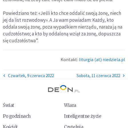
Powiedziano też: «Jeśli kto chce oddalić swoją żonę, niech
jej da list rozwodowy». A Ja wam powiadam: Każdy, kto
oddala swoją żonę, poza wypadkiem nierządu, naraża ją na
cudzołóstwo; a kto by oddaloną wziął za żonę, dopuszcza
się cudzołóstwa”.
Kontakt:
liturgia (at) niedziela.pl
Czwartek, 9 czerwca 2022
Sobota, 11 czerwca 2022
Świat
Wiara
Po godzinach
Inteligentne życie
Kościół
Czytelnia