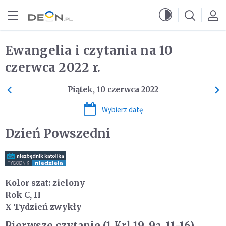
Przejdź do menu głównego
Przejdź do treści
Ewangelia i czytania na 10
czerwca 2022 r.
Piątek, 10 czerwca 2022
Wybierz datę
Dzień Powszedni
Kolor szat: zielony
Rok C, II
X Tydzień zwykły
Pierwsze czytanie (1 Krl 19, 9a. 11-16)