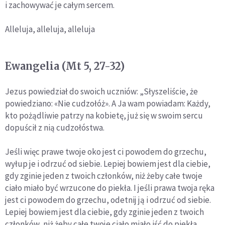
i zachowywać je całym sercem.
Alleluja, alleluja, alleluja
Ewangelia (Mt 5, 27-32)
Jezus powiedział do swoich uczniów: „Słyszeliście, że
powiedziano: «Nie cudzołóż». A Ja wam powiadam: Każdy,
kto pożądliwie patrzy na kobietę, już się w swoim sercu
dopuścił z nią cudzołóstwa.
Jeśli więc prawe twoje oko jest ci powodem do grzechu,
wyłup je i odrzuć od siebie. Lepiej bowiem jest dla ciebie,
gdy zginie jeden z twoich członków, niż żeby całe twoje
ciało miało być wrzucone do piekła. I jeśli prawa twoja ręka
jest ci powodem do grzechu, odetnij ją i odrzuć od siebie.
Lepiej bowiem jest dla ciebie, gdy zginie jeden z twoich
członków, niż żeby całe twoje ciało miało iść do piekła.