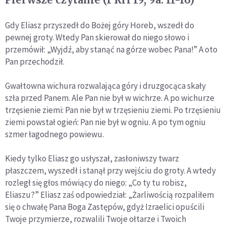
Gdy Eliasz przyszedł do Bożej góry Horeb, wszedł do
pewnej groty. Wtedy Pan skierował do niego słowo i
przemówił: „Wyjdź, aby stanąć na górze wobec Pana!” A oto
Pan przechodził.
Gwałtowna wichura rozwalająca góry i druzgocąca skały
szła przed Panem. Ale Pan nie był w wichrze. A po wichurze
trzęsienie ziemi: Pan nie był w trzęsieniu ziemi. Po trzęsieniu
ziemi powstał ogień: Pan nie był w ogniu. A po tym ogniu
szmer łagodnego powiewu.
Kiedy tylko Eliasz go usłyszał, zasłoniwszy twarz
płaszczem, wyszedł i stanął przy wejściu do groty. A wtedy
rozległ się głos mówiący do niego: „Co ty tu robisz,
Eliaszu?” Eliasz zaś odpowiedział: „Żarliwością rozpaliłem
się o chwałę Pana Boga Zastępów, gdyż Izraelici opuścili
Twoje przymierze, rozwalili Twoje ołtarze i Twoich