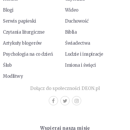
Blogi
Wideo
Serwis papieski
Duchowość
Czytania liturgiczne
Biblia
Artykuły blogerów
Świadectwa
Psychologia na co dzień
Ludzie i inspiracje
Ślub
Imiona i święci
Modlitwy
Dołącz do społeczności DEON.pl
Wspieraj naszą misję