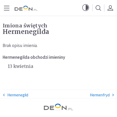
Przejdź do menu głównego
Przejdź do treści
Imiona świętych
Hermenegilda
Brak opisu imienia.
Hermenegilda
obchodzi imieniny
13 kwietnia
Hermenegild
Hermenfryd