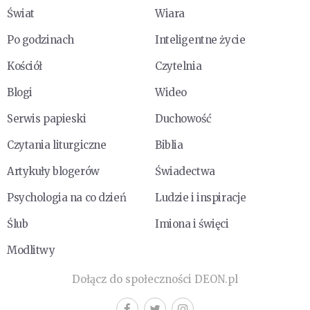
Świat
Wiara
Po godzinach
Inteligentne życie
Kościół
Czytelnia
Blogi
Wideo
Serwis papieski
Duchowość
Czytania liturgiczne
Biblia
Artykuły blogerów
Świadectwa
Psychologia na co dzień
Ludzie i inspiracje
Ślub
Imiona i święci
Modlitwy
Dołącz do społeczności DEON.pl