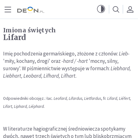
Przejdź do menu głównego
Przejdź do treści
Imiona świętych
Lifard
Imię pochodzenia germańskiego, złożone z członów:
Lieb-
'miły, kochany, drogi' oraz
-hard / -hart
'mocny, silny,
surowy'. W piśmiennictwie występuje w formach:
Liebhard,
Liebhart, Leobard, Lifhard, Lifhart.
Odpowiedniki obcojęz.: łac.
Leofard, Lifardus, Lietfardus
, fr.
Lifard, Liéfert,
Lifart, Liphard, Liéphard.
W literaturze hagiograficznej średniowiecza spotykamy
dwóch, nawet trzech świętych o tym lub bliskobrzmiącym