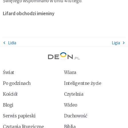
Świętego wspominano w dniu 4 lutego.
Lifard
obchodzi imieniny
Lidia
Ligia
Świat
Wiara
Po godzinach
Inteligentne życie
Kościół
Czytelnia
Blogi
Wideo
Serwis papieski
Duchowość
Czytania liturgiczne
Biblia