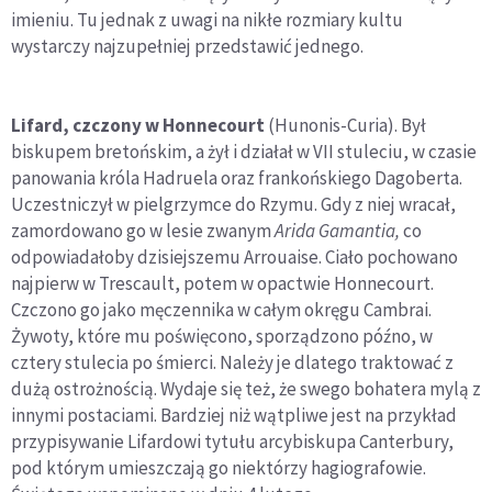
imieniu. Tu jednak z uwagi na nikłe rozmiary kultu
wystarczy najzupełniej przedstawić jednego.
Lifard, czczony w Honnecourt
(Hunonis-Curia). Był
biskupem bretońskim, a żył i działał w VII stuleciu, w czasie
panowania króla Hadruela oraz frankońskiego Dagoberta.
Uczestniczył w pielgrzymce do Rzymu. Gdy z niej wracał,
zamordowano go w lesie zwanym
Arida Gamantia,
co
odpowiadałoby dzisiejszemu Arrouaise. Ciało pochowano
najpierw w Trescault, potem w opactwie Honnecourt.
Czczono go jako męczennika w całym okręgu Cambrai.
Żywoty, które mu poświęcono, sporządzono późno, w
cztery stulecia po śmierci. Należy je dlatego traktować z
dużą ostrożnością. Wydaje się też, że swego bohatera mylą z
innymi postaciami. Bardziej niż wątpliwe jest na przykład
przypisywanie Lifardowi tytułu arcybiskupa Canterbury,
pod którym umieszczają go niektórzy hagiografowie.