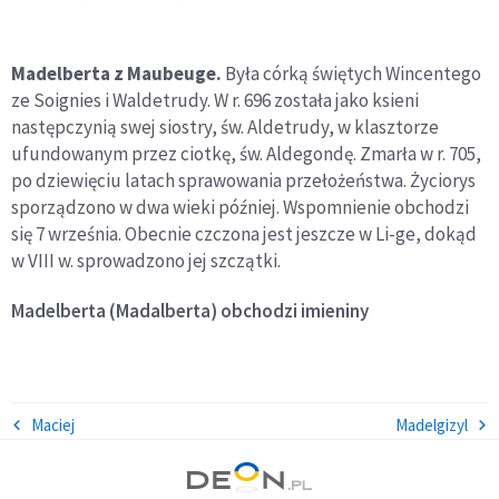
Madelberta z Maubeuge.
Była córką świętych Wincentego
ze Soignies i Waldetrudy. W r. 696 została jako ksieni
następczynią swej siostry, św. Aldetrudy, w klasztorze
ufundowanym przez ciotkę, św. Aldegondę. Zmarła w r. 705,
po dziewięciu latach sprawowania przełożeństwa. Życiorys
sporządzono w dwa wieki później. Wspomnienie obchodzi
się 7 września. Obecnie czczona jest jeszcze w Li-ge, dokąd
w VIII w. sprowadzono jej szczątki.
Madelberta (Madalberta)
obchodzi imieniny
Maciej
Madelgizyl