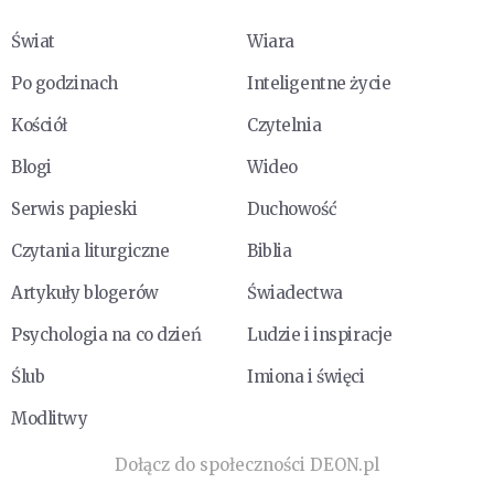
Świat
Wiara
Po godzinach
Inteligentne życie
Kościół
Czytelnia
Blogi
Wideo
Serwis papieski
Duchowość
Czytania liturgiczne
Biblia
Artykuły blogerów
Świadectwa
Psychologia na co dzień
Ludzie i inspiracje
Ślub
Imiona i święci
Modlitwy
Dołącz do społeczności DEON.pl