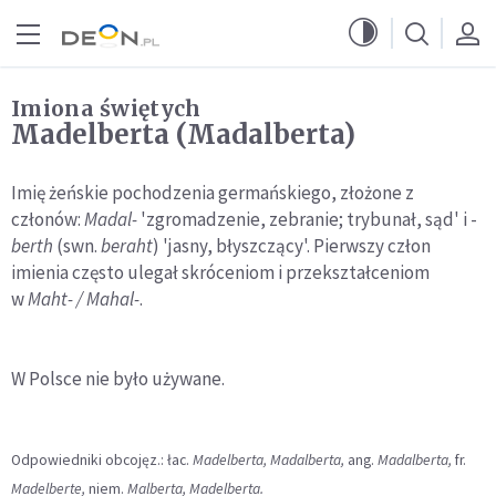
Przejdź do menu głównego
Przejdź do treści
Imiona świętych
Madelberta (Madalberta)
Imię żeńskie pochodzenia germańskiego, złożone z
członów:
Madal-
'zgromadzenie, zebranie; trybunał, sąd' i -
berth
(swn.
beraht
) 'jasny, błyszczący'. Pierwszy człon
imienia często ulegał skróceniom i przekształceniom
w
Maht- / Mahal-
.
W Polsce nie było używane.
Odpowiedniki obcojęz.: łac.
Madelberta, Madalberta,
ang.
Madalberta,
fr.
Madelberte,
niem.
Malberta, Madelberta.