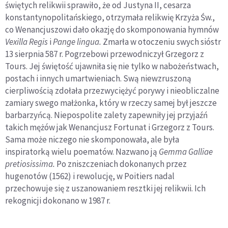
świętych relikwii sprawiło, że od Justyna II, cesarza
konstantynopolitańskiego, otrzymała relikwię Krzyża Św.,
co Wenancjuszowi dało okazję do skomponowania hymnów
Vexilla Regis
i
Pange lingua.
Zmarła w otoczeniu swych sióstr
13 sierpnia 587 r. Pogrzebowi przewodniczył Grzegorz z
Tours. Jej świętość ujawniła się nie tylko w nabożeństwach,
postach i innych umartwieniach. Swą niewzruszoną
cierpliwością zdołała przezwyciężyć porywy i nieobliczalne
zamiary swego małżonka, który w rzeczy samej był jeszcze
barbarzyńcą. Niepospolite zalety zapewniły jej przyjaźń
takich mężów jak Wenancjusz Fortunat i Grzegorz z Tours.
Sama może niczego nie skomponowała, ale była
inspiratorką wielu poematów. Nazwano ją
Gemma Galliae
pretiosissima.
Po zniszczeniach dokonanych przez
hugenotów (1562) i rewolucję, w Poitiers nadal
przechowuje się z uszanowaniem resztki jej relikwii. Ich
rekognicji dokonano w 1987 r.