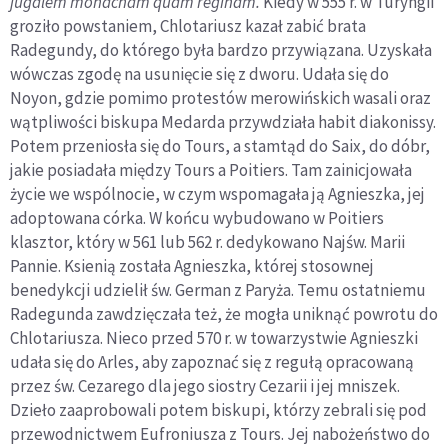
jugalem monacham quam reginam.
Kiedy w 555 r. w Turyngii
groziło powstaniem, Chlotariusz kazał zabić brata
Radegundy, do którego była bardzo przywiązana. Uzyskała
wówczas zgodę na usunięcie się z dworu. Udała się do
Noyon, gdzie pomimo protestów merowińskich wasali oraz
wątpliwości biskupa Medarda przywdziała habit diakonissy.
Potem przeniosła się do Tours, a stamtąd do Saix, do dóbr,
jakie posiadała między Tours a Poitiers. Tam zainicjowała
życie we wspólnocie, w czym wspomagała ją Agnieszka, jej
adoptowana córka. W końcu wybudowano w Poitiers
klasztor, który w 561 lub 562 r. dedykowano Najśw. Marii
Pannie. Ksienią została Agnieszka, której stosownej
benedykcji udzielił św. German z Paryża. Temu ostatniemu
Radegunda zawdzięczała też, że mogła uniknąć powrotu do
Chlotariusza. Nieco przed 570 r. w towarzystwie Agnieszki
udała się do Arles, aby zapoznać się z regułą opracowaną
przez św. Cezarego dla jego siostry Cezarii i jej mniszek.
Dzieło zaaprobowali potem biskupi, którzy zebrali się pod
przewodnictwem Eufroniusza z Tours. Jej nabożeństwo do