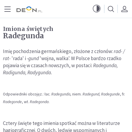
Przejdź do menu głównego
Przejdź do treści
Imiona świętych
Radegunda
Imię pochodzenia germańskiego, złożone z członów:
rad- /
rat-
'rada' i
-gund
'wojna, walka'. W Polsce bardzo rzadko
pojawia się w czasach nowszych, w postaci:
Radegunda,
Radigunda, Radygunda.
Odpowiedniki obcojęz.: łac.
Radegundis,
niem.
Radegund, Radegunde
, fr.
Radegonde
, wł.
Radegonda
.
Cztery święte tego imienia spotkać można w literaturze
hagiograficznej. O dwóch, ledwie wspominanych i