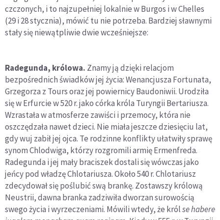
czczonych, i to najzupełniej lokalnie w Burgos i w Chelles
(29 i 28 stycznia), mówić tu nie potrzeba. Bardziej sławnymi
stały się niewątpliwie dwie wcześniejsze:
Radegunda, królowa.
Znamy ją dzięki relacjom
bezpośrednich świadków jej życia: Wenancjusza Fortunata,
Grzegorza z Tours oraz jej powiernicy Baudoniwii. Urodziła
się w Erfurcie w 520 r. jako córka króla Turyngii Bertariusza.
Wzrastała w atmosferze zawiści i przemocy, która nie
oszczędzała nawet dzieci. Nie miała jeszcze dziesięciu lat,
gdy wuj zabił jej ojca. Te rodzinne konflikty ułatwiły sprawę
synom Chlodwiga, którzy rozgromili armię Ermenfreda.
Radegunda i jej mały braciszek dostali się wówczas jako
jeńcy pod władzę Chlotariusza. Około 540 r. Chlotariusz
zdecydował się poślubić swą brankę. Zostawszy królową
Neustrii, dawna branka zadziwiła dworzan surowością
swego życia i wyrzeczeniami. Mówili wtedy, że król
se habere