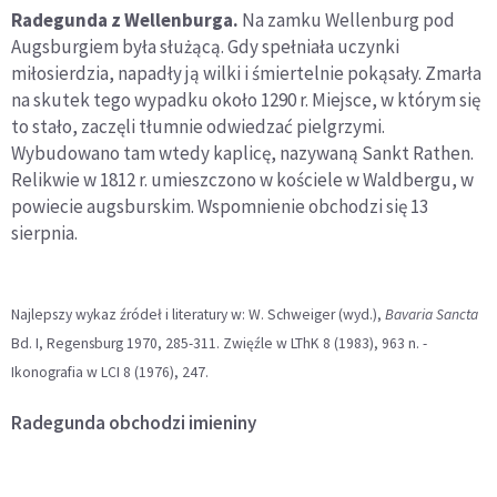
Radegunda z Wellenburga.
Na zamku Wellenburg pod
Augsburgiem była służącą. Gdy spełniała uczynki
miłosierdzia, napadły ją wilki i śmiertelnie pokąsały. Zmarła
na skutek tego wypadku około 1290 r. Miejsce, w którym się
to stało, zaczęli tłumnie odwiedzać pielgrzymi.
Wybudowano tam wtedy kaplicę, nazywaną Sankt Rathen.
Relikwie w 1812 r. umieszczono w kościele w Waldbergu, w
powiecie augsburskim. Wspomnienie obchodzi się 13
sierpnia.
Najlepszy wykaz źródeł i literatury w: W. Schweiger (wyd.),
Bavaria Sancta
Bd. I, Regensburg 1970, 285-311. Zwięźle w LThK 8 (1983), 963 n. -
Ikonografia w LCI 8 (1976), 247.
Radegunda
obchodzi imieniny