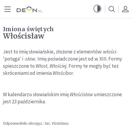
Przejdź do menu głównego
Przejdź do treści
Imiona świętych
Włościsław
Jest to imię słowiańskie, złożone z elementów:
włości-
'potęga' i
-sław.
Imię poświadczone jest od w. XIII. Formy
spieszczone to
Włost, Włościej.
Formy te mogły być też
skróceniami od imienia
Włościbor.
W kalendarzu słowiańskim imię
Włościsław
umieszczone
jest 23 października.
Odpowiedniki obcojęz.: łac.
Vlostislaus.