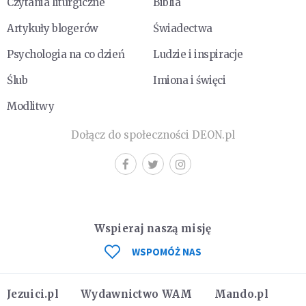
Czytania liturgiczne
Biblia
Artykuły blogerów
Świadectwa
Psychologia na co dzień
Ludzie i inspiracje
Ślub
Imiona i święci
Modlitwy
Dołącz do społeczności DEON.pl
Wspieraj naszą misję
WSPOMÓŻ NAS
Jezuici.pl
Wydawnictwo WAM
Mando.pl