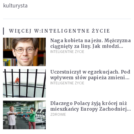
kulturysta
WIĘCEJ W:
INTELIGENTNE ŻYCIE
Naga kobieta na jeżu. Mężczyzna
ciągnięty za liny. Jak młodzi
ludzie opisywali swoje
INTELIGENTNE ŻYCIE
doświadczenia i obawy w XVI i
XVII wieku? [WYWIAD]
Uczestniczył w egzekucjach. Pod
wpływem słów papieża zmienił
zdanie
INTELIGENTNE ŻYCIE
Dlaczego Polacy żyją krócej niż
mieszkańcy Europy Zachodniej?
Ekspertka wskazuje główne
ZDROWIE
przyczyny