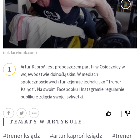
(fot. facebook.com)
Artur Kaproń jest proboszczem parafii w Osiecznicy w
1
województwie dolnośląskim. W mediach
społecznościowych funkcjonuje jednak jako "Trener
Ksiądz". Na swoim Facebooku i Instagramie regularnie
publikuje zdjęcia swojej sylwetki.
TEMATY W ARTYKULE
#trener ksiądz
#artur kaproń ksiądz
#trener