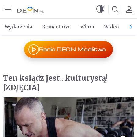
Przejdź do menu głównego
Przejdź do treści
Wydarzenia
Komentarze
Wiara
Wideo
Po 
Radio DEON Modlitwa
Ten ksiądz jest.. kulturystą!
[ZDJĘCIA]