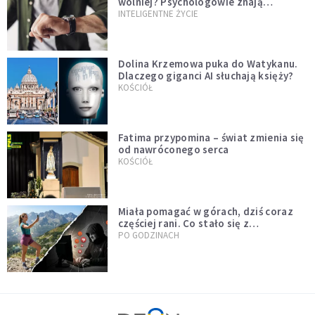
wolniej? Psychologowie znają
odpowiedź
INTELIGENTNE ŻYCIE
Dolina Krzemowa puka do Watykanu.
Dlaczego giganci AI słuchają księży?
KOŚCIÓŁ
Fatima przypomina – świat zmienia się
od nawróconego serca
KOŚCIÓŁ
Miała pomagać w górach, dziś coraz
częściej rani. Co stało się z
Tatromaniakami?
PO GODZINACH