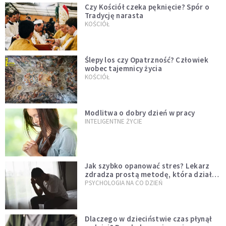
Czy Kościół czeka pęknięcie? Spór o
Tradycję narasta
KOŚCIÓŁ
Ślepy los czy Opatrzność? Człowiek
wobec tajemnicy życia
KOŚCIÓŁ
Modlitwa o dobry dzień w pracy
INTELIGENTNE ŻYCIE
Jak szybko opanować stres? Lekarz
zdradza prostą metodę, która działa
od razu
PSYCHOLOGIA NA CO DZIEŃ
Dlaczego w dzieciństwie czas płynął