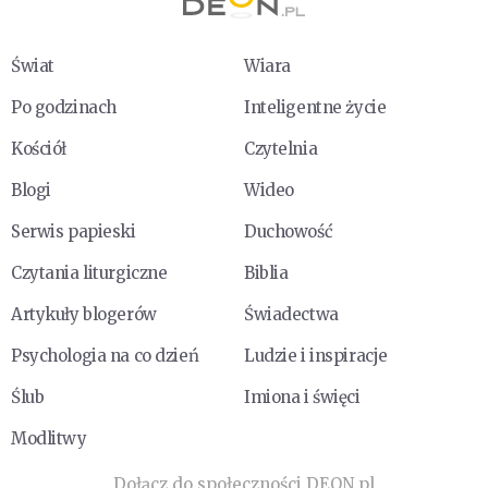
Świat
Wiara
Po godzinach
Inteligentne życie
Kościół
Czytelnia
Blogi
Wideo
Serwis papieski
Duchowość
Czytania liturgiczne
Biblia
Artykuły blogerów
Świadectwa
Psychologia na co dzień
Ludzie i inspiracje
Ślub
Imiona i święci
Modlitwy
Dołącz do społeczności DEON.pl