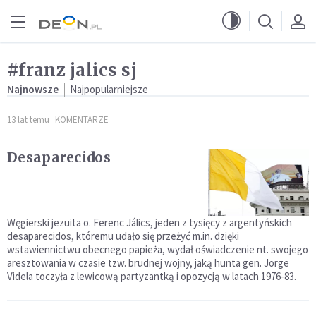
Przejdź do menu głównego
Przejdź do treści
#franz jalics sj
Najnowsze
Najpopularniejsze
13 lat temu
KOMENTARZE
Desaparecidos
Węgierski jezuita o. Ferenc Jálics, jeden z tysięcy z argentyńskich
desaparecidos, któremu udało się przeżyć m.in. dzięki
wstawiennictwu obecnego papieża, wydał oświadczenie nt. swojego
aresztowania w czasie tzw. brudnej wojny, jaką hunta gen. Jorge
Videla toczyła z lewicową partyzantką i opozycją w latach 1976-83.