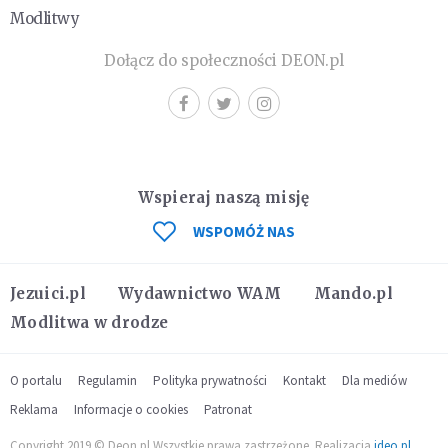
Modlitwy
Dołącz do społeczności DEON.pl
Wspieraj naszą misję
WSPOMÓŻ NAS
Jezuici.pl
Wydawnictwo WAM
Mando.pl
Modlitwa w drodze
O portalu
Regulamin
Polityka prywatności
Kontakt
Dla mediów
Reklama
Informacje o cookies
Patronat
Copyright 2019 © Deon.pl Wszystkie prawa zastrzeżone. Realizacja
ideo.pl