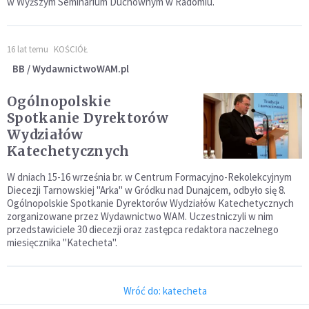
w Wyższym Seminarium Duchownym w Radomiu.
16 lat temu
KOŚCIÓŁ
BB / WydawnictwoWAM.pl
Ogólnopolskie
Spotkanie Dyrektorów
Wydziałów
Katechetycznych
W dniach 15-16 września br. w Centrum Formacyjno-Rekolekcyjnym
Diecezji Tarnowskiej "Arka" w Gródku nad Dunajcem, odbyło się 8.
Ogólnopolskie Spotkanie Dyrektorów Wydziałów Katechetycznych
zorganizowane przez Wydawnictwo WAM. Uczestniczyli w nim
przedstawiciele 30 diecezji oraz zastępca redaktora naczelnego
miesięcznika "Katecheta".
Wróć do: katecheta