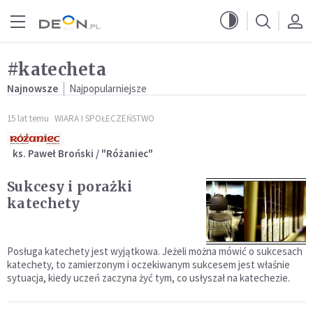
Przejdź do menu głównego
Przejdź do treści
#katecheta
Najnowsze
Najpopularniejsze
15 lat temu
WIARA I SPOŁECZEŃSTWO
ks. Paweł Broński / "Różaniec"
Sukcesy i porażki
katechety
Posługa katechety jest wyjątkowa. Jeżeli można mówić o sukcesach
katechety, to zamierzonym i oczekiwanym sukcesem jest właśnie
sytuacja, kiedy uczeń zaczyna żyć tym, co usłyszał na katechezie.