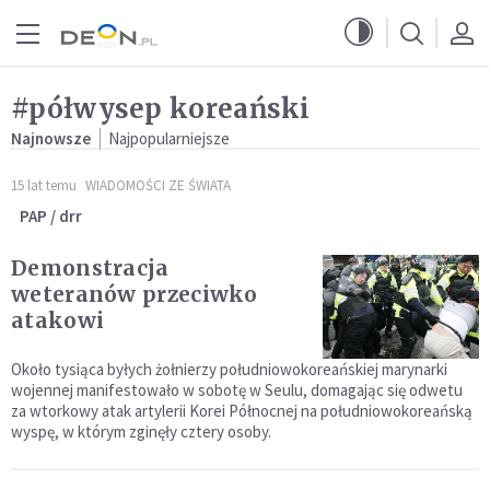
Przejdź do menu głównego
Przejdź do treści
#półwysep koreański
Najnowsze
Najpopularniejsze
15 lat temu
WIADOMOŚCI ZE ŚWIATA
PAP / drr
Demonstracja
weteranów przeciwko
atakowi
Około tysiąca byłych żołnierzy południowokoreańskiej marynarki
wojennej manifestowało w sobotę w Seulu, domagając się odwetu
za wtorkowy atak artylerii Korei Północnej na południowokoreańską
wyspę, w którym zginęły cztery osoby.