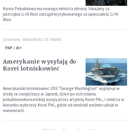
Korea Południowa ma nowego ministra obrony. Uważany za
jastrzębia Li Hi Won zastąpił krytykowanego za opieszałość Li Hi
Won.
15 lat temu
WIADOMOŚCI ZE ŚWIATA
PAP / drr
Amerykanie wysyłają do
Korei lotniskowiec
Amerykański lotniskowiec USS "George Washington" wypłynął w
środę ze swojej bazy w Japonii, dzień po ostrzelaniu
południowokoreańskiej wyspy przez artylerię Korei Płn., i zmierza w
kierunku wybrzeży Korei Płd., gdzie od niedzieli weźmie udział w
manewrach.