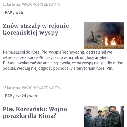
15 lat temu
WIADOMOŚCI ZE ŚWIATA
PAP / wab
Znów strzały w rejonie
koreańskiej wyspy
Na należącej do Korei Płd. wyspie Yeonpyeong, ostrzelanej we
wtorek przez Koreę Płn., słyszano w piątek odgłosy artylerii.
Południowokoreańska armia zapewnia, że na wyspę nie spadły żadne
pociski. Według niej odgłosy pochodziły z terytorium Korei Płn.
15 lat temu
WIADOMOŚCI ZE ŚWIATA
PAP / tvn24 / wab
Płw. Koreański: Wojna
porażką dla Kima?